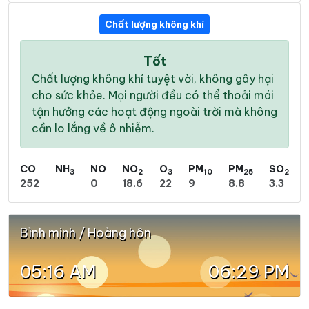
Chất lượng không khí
Tốt
Chất lượng không khí tuyệt vời, không gây hại
cho sức khỏe. Mọi người đều có thể thoải mái
tận hưởng các hoạt động ngoài trời mà không
cần lo lắng về ô nhiễm.
CO
NH
NO
NO
O
PM
PM
SO
3
2
3
10
25
2
252
0
18.6
22
9
8.8
3.3
Bình minh / Hoàng hôn
05:16 AM
06:29 PM