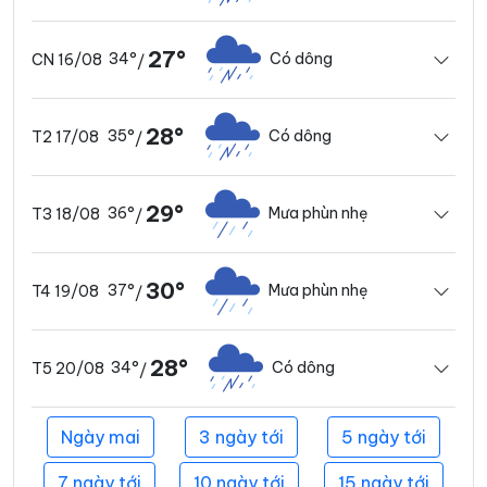
27°
34°
Có dông
CN 16/08
/
28°
35°
Có dông
T2 17/08
/
29°
36°
Mưa phùn nhẹ
T3 18/08
/
30°
37°
Mưa phùn nhẹ
T4 19/08
/
28°
34°
Có dông
T5 20/08
/
Ngày mai
3 ngày tới
5 ngày tới
7 ngày tới
10 ngày tới
15 ngày tới