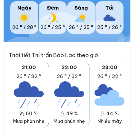
Ngày
Đêm
Sáng
Tối
26 °
/
28 °
26 °
/
25 °
26 °
/
25 °
25 °
/
26 °
Thời tiết Thị trấn Bảo Lạc theo giờ
21:00
22:00
23:00
26 °
/
32 °
26 °
/
32 °
26 °
/
32 °
60 %
49 %
44 %
Mưa phùn nhẹ
Mưa phùn nhẹ
Nhiều mây