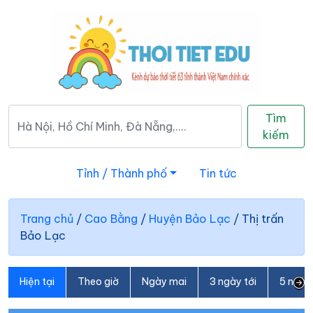
Tìm
kiếm
Tỉnh / Thành phố
Tin tức
Trang chủ
/
Cao Bằng
/
Huyện Bảo Lạc
/
Thị trấn
Bảo Lạc
Hiện tại
Theo giờ
Ngày mai
3 ngày tới
5 ngày 