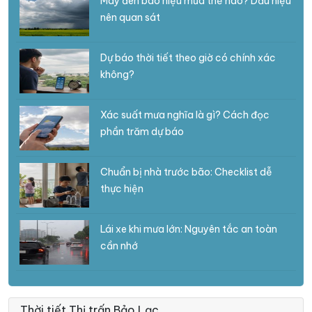
Mây đen báo hiệu mưa thế nào? Dấu hiệu
nên quan sát
Dự báo thời tiết theo giờ có chính xác
không?
Xác suất mưa nghĩa là gì? Cách đọc
phần trăm dự báo
Chuẩn bị nhà trước bão: Checklist dễ
thực hiện
Lái xe khi mưa lớn: Nguyên tắc an toàn
cần nhớ
Thời tiết Thị trấn Bảo Lạc