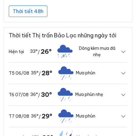
Thời tiết 48h
Thời tiết Thị trấn Bảo Lạc những ngày tới
Dông kèm mưa đá
26°
33°
Hiện tại
/
nhẹ
28°
35°
Mưa phùn
T5 06/08
/
30°
36°
Mưa phùn nhẹ
T6 07/08
/
29°
36°
Mưa phùn
T7 08/08
/