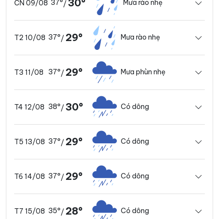
30°
37°
Mưa rào nhẹ
CN 09/08
/
29°
37°
Mưa rào nhẹ
T2 10/08
/
29°
37°
Mưa phùn nhẹ
T3 11/08
/
30°
38°
Có dông
T4 12/08
/
29°
37°
Có dông
T5 13/08
/
29°
37°
Có dông
T6 14/08
/
28°
35°
Có dông
T7 15/08
/