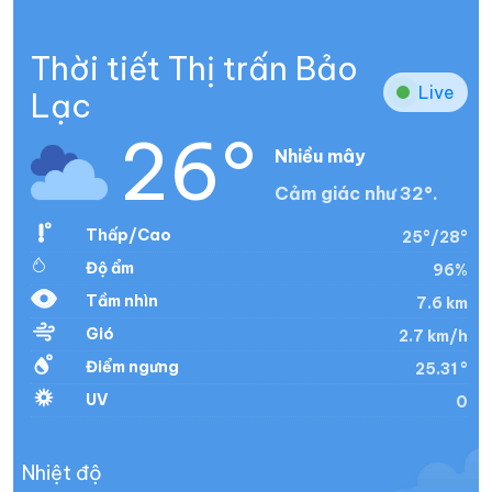
Thời tiết Thị trấn Bảo
Live
Lạc
26°
Nhiều mây
Cảm giác như 32°.
Thấp/Cao
25°/28°
Độ ẩm
96%
Tầm nhìn
7.6 km
Gió
2.7 km/h
Điểm ngưng
25.31 °
UV
0
Nhiệt độ