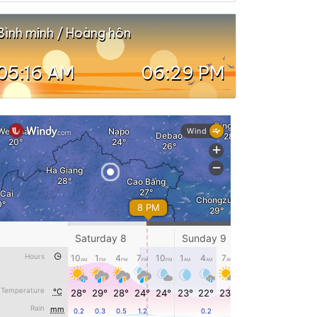
Bình minh / Hoàng hôn
05:16 AM
06:29 PM