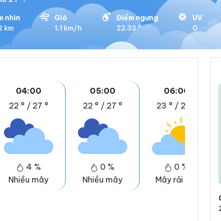
 nhìn
Gió
Điểm ngưng
UV
2 km
1.1 km/h
22.33 °
0
04:00
05:00
06:00
22 °
/
27 °
22 °
/
27 °
23 °
/
27 °
4 %
0 %
0 %
Nhiều mây
Nhiều mây
Mây rải rác