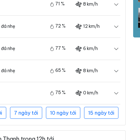
71 %
8 km/h
72 %
12 km/h
 đá nhẹ
77 %
6 km/h
 đá nhẹ
65 %
8 km/h
 đá nhẹ
75 %
0 km/h
i
7 ngày tới
10 ngày tới
15 ngày tới
 Thanh trong 12h tới