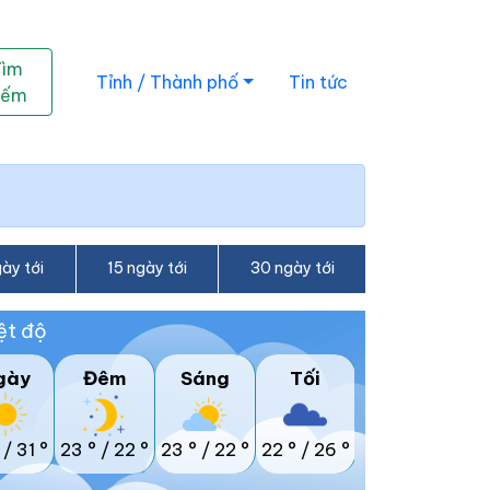
Tìm
Tỉnh / Thành phố
Tin tức
iếm
ày tới
15 ngày tới
30 ngày tới
ệt độ
gày
Đêm
Sáng
Tối
/
31 °
23 °
/
22 °
23 °
/
22 °
22 °
/
26 °