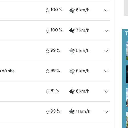
100 %
8 km/h
100 %
7 km/h
T
99 %
5 km/h
99 %
5 km/h
 đá nhẹ
81 %
8 km/h
93 %
11 km/h