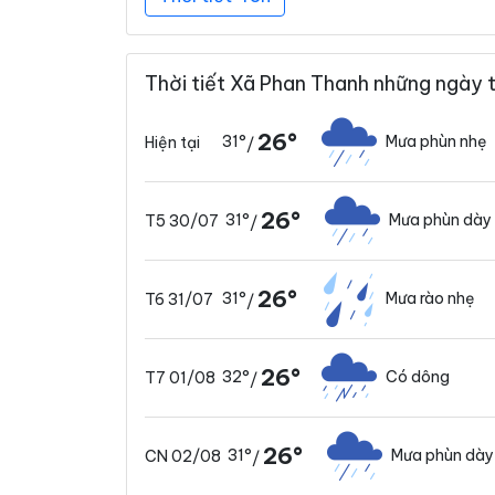
Thời tiết Xã Phan Thanh những ngày t
26°
31°
Mưa phùn nhẹ
Hiện tại
/
26°
31°
Mưa phùn dày
T5 30/07
/
26°
31°
Mưa rào nhẹ
T6 31/07
/
26°
32°
Có dông
T7 01/08
/
26°
31°
Mưa phùn dày
CN 02/08
/