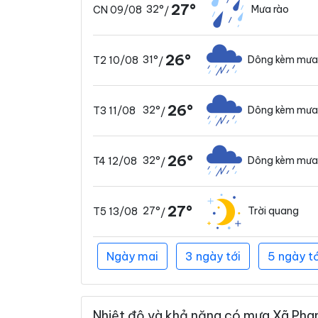
27°
32°
Mưa rào
CN 09/08
/
26°
31°
Dông kèm mưa
T2 10/08
/
26°
32°
Dông kèm mưa
T3 11/08
/
26°
32°
Dông kèm mưa
T4 12/08
/
27°
27°
Trời quang
T5 13/08
/
Ngày mai
3 ngày tới
5 ngày tớ
Nhiệt độ và khả năng có mưa Xã Phan