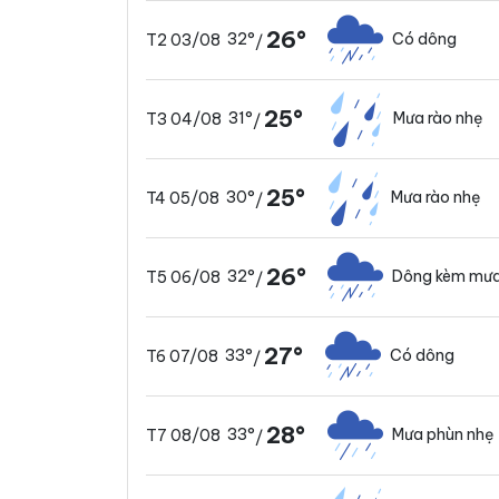
26°
32°
Có dông
T2 03/08
/
25°
31°
Mưa rào nhẹ
T3 04/08
/
25°
30°
Mưa rào nhẹ
T4 05/08
/
26°
32°
Dông kèm mưa
T5 06/08
/
27°
33°
Có dông
T6 07/08
/
28°
33°
Mưa phùn nhẹ
T7 08/08
/