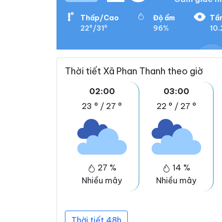
Thấp/Cao
Độ ẩm
Tầm
22°/31°
96%
10.
Thời tiết Xã Phan Thanh theo giờ
02:00
03:00
23 °
/
27 °
22 °
/
27 °
27 %
14 %
Nhiều mây
Nhiều mây
Thời tiết 48h