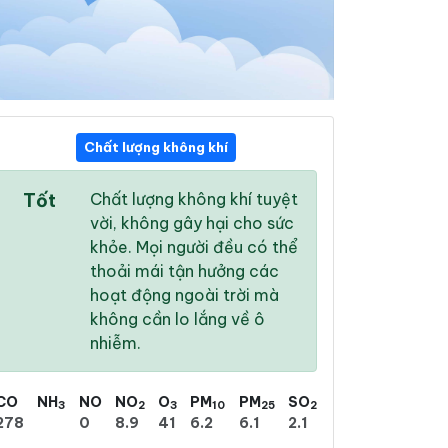
Chất lượng không khí
07:00
08:00
09:00
Tốt
Chất lượng không khí tuyệt
24 °
/
29 °
25 °
/
30 °
26 °
/
31 °
vời, không gây hại cho sức
khỏe. Mọi người đều có thể
thoải mái tận hưởng các
hoạt động ngoài trời mà
không cần lo lắng về ô
2 %
16 %
35 %
nhiễm.
Nhiều mây
Mưa phùn nhẹ
Mưa phùn nhẹ
CO
NH
NO
NO
O
PM
PM
SO
3
2
3
10
25
2
278
0
8.9
41
6.2
6.1
2.1