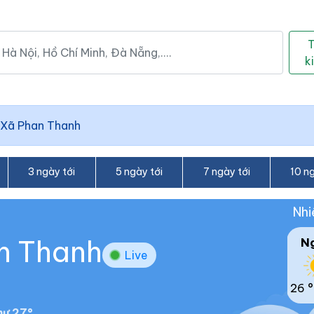
k
Xã Phan Thanh
3 ngày tới
5 ngày tới
7 ngày tới
10 ng
Nhi
an Thanh
N
Live
26 °
ư 27°.