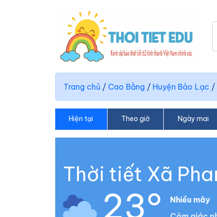
Trang chủ
/
Cao Bằng
/
Huyện Bảo Lạc
/
Hiện tại
Theo giờ
Ngày mai
Thời tiết Xã Ph
23°
Nhiều mây
Cảm giác nh