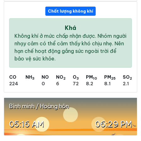
Chất lượng không khí
Khá
Không khí ở mức chấp nhận được. Nhóm người
nhạy cảm có thể cảm thấy khó chịu nhẹ. Nên
hạn chế hoạt động gắng sức ngoài trời để
bảo vệ sức khỏe.
CO
NH
NO
NO
O
PM
PM
SO
3
2
3
10
25
2
224
0
6
72
8.2
8.1
2.1
Bình minh / Hoàng hôn
05:16 AM
06:29 PM