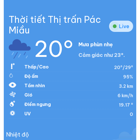
Thời tiết Thị trấn Pác
Live
Miầu
20°
Mưa phùn nhẹ
Cảm giác như 23°.
Thấp/Cao
20°/29°
Độ ẩm
95%
Tầm nhìn
3.2 km
Gió
6 km/h
Điểm ngưng
19.17 °
UV
0
Nhiệt độ