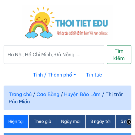
Tìm
kiếm
Tỉnh / Thành phố
Tin tức
Trang chủ
/
Cao Bằng
/
Huyện Bảo Lâm
/
Thị trấn
Pác Miầu
Hiện tại
Theo giờ
Ngày mai
3 ngày tới
5 ngày 