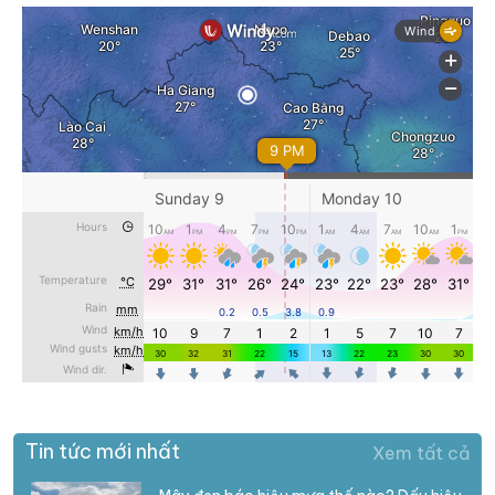
Tin tức mới nhất
Xem tất cả