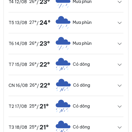
23°
26°
Mưa phùn
T4 12/08
/
24°
27°
Mưa phùn
T5 13/08
/
23°
26°
Mưa phùn
T6 14/08
/
22°
26°
Có dông
T7 15/08
/
22°
26°
Có dông
CN 16/08
/
21°
25°
Có dông
T2 17/08
/
21°
25°
Có dông
T3 18/08
/