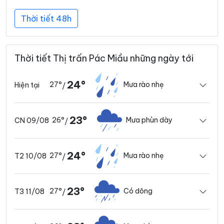
Thời tiết 48h
Thời tiết Thị trấn Pác Miầu những ngày tới
24°
27°
Mưa rào nhẹ
Hiện tại
/
23°
26°
Mưa phùn dày
CN 09/08
/
24°
27°
Mưa rào nhẹ
T2 10/08
/
23°
27°
Có dông
T3 11/08
/