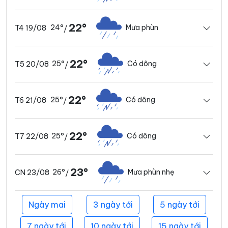
22°
24°
Mưa phùn
T4 19/08
/
22°
25°
Có dông
T5 20/08
/
22°
25°
Có dông
T6 21/08
/
22°
25°
Có dông
T7 22/08
/
23°
26°
Mưa phùn nhẹ
CN 23/08
/
Ngày mai
3 ngày tới
5 ngày tới
7 ngày tới
10 ngày tới
15 ngày tới