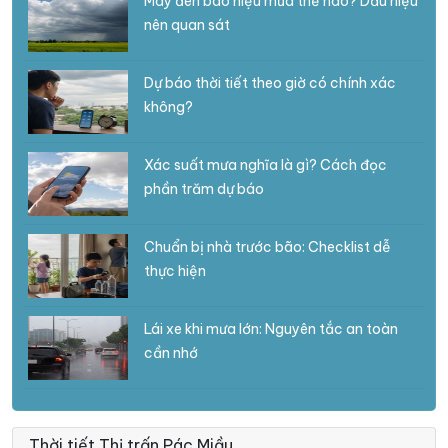
Mây đen báo hiệu mưa thế nào? Dấu hiệu
nên quan sát
Dự báo thời tiết theo giờ có chính xác
không?
Xác suất mưa nghĩa là gì? Cách đọc
phần trăm dự báo
Chuẩn bị nhà trước bão: Checklist dễ
thực hiện
Lái xe khi mưa lớn: Nguyên tắc an toàn
cần nhớ
Thời tiết Thị trấn Pác Miầu