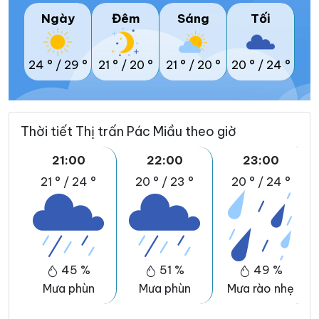
Ngày
Đêm
Sáng
Tối
24 °
/
29 °
21 °
/
20 °
21 °
/
20 °
20 °
/
24 °
Thời tiết Thị trấn Pác Miầu theo giờ
21:00
22:00
23:00
21 °
/
24 °
20 °
/
23 °
20 °
/
24 °
45 %
51 %
49 %
Mưa phùn
Mưa phùn
Mưa rào nhẹ