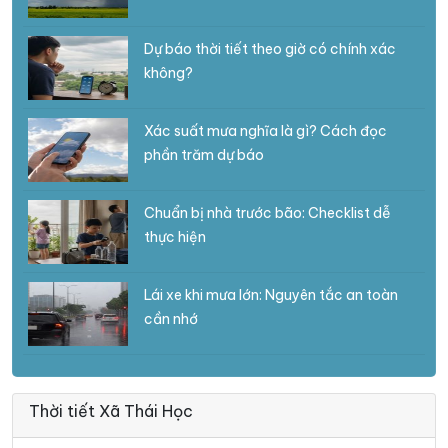
Dự báo thời tiết theo giờ có chính xác
không?
Xác suất mưa nghĩa là gì? Cách đọc
phần trăm dự báo
Chuẩn bị nhà trước bão: Checklist dễ
thực hiện
Lái xe khi mưa lớn: Nguyên tắc an toàn
cần nhớ
Thời tiết Xã Thái Học