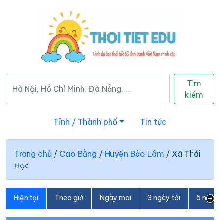
Tìm
kiếm
Tỉnh / Thành phố
Tin tức
Trang chủ
/
Cao Bằng
/
Huyện Bảo Lâm
/
Xã Thái
Học
Hiện tại
Theo giờ
Ngày mai
3 ngày tới
5 ngày 