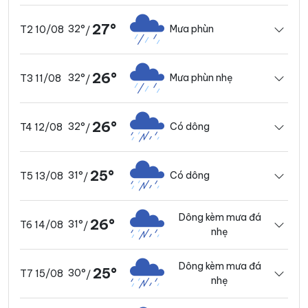
27°
32°
Mưa phùn
T2 10/08
/
26°
32°
Mưa phùn nhẹ
T3 11/08
/
26°
32°
Có dông
T4 12/08
/
25°
31°
Có dông
T5 13/08
/
Dông kèm mưa đá
26°
31°
T6 14/08
/
nhẹ
Dông kèm mưa đá
25°
30°
T7 15/08
/
nhẹ