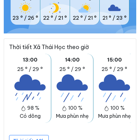
23 °
/
26 °
22 °
/
21 °
22 °
/
21 °
21 °
/
23 °
Thời tiết Xã Thái Học theo giờ
13:00
14:00
15:00
25 °
/
29 °
25 °
/
29 °
25 °
/
29 °
98 %
100 %
100 %
Có dông
Mưa phùn nhẹ
Mưa phùn nhẹ