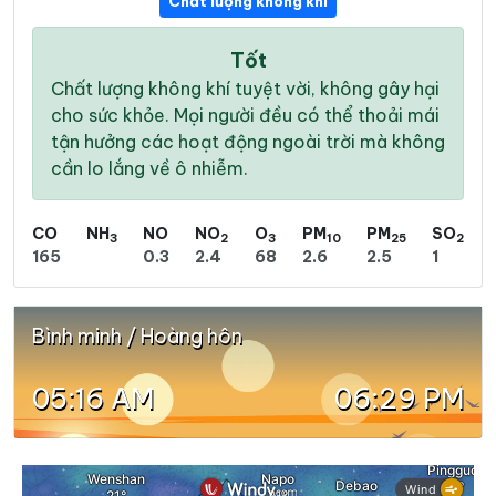
Chất lượng không khí
Tốt
Chất lượng không khí tuyệt vời, không gây hại
cho sức khỏe. Mọi người đều có thể thoải mái
tận hưởng các hoạt động ngoài trời mà không
cần lo lắng về ô nhiễm.
CO
NH
NO
NO
O
PM
PM
SO
3
2
3
10
25
2
165
0.3
2.4
68
2.6
2.5
1
Bình minh / Hoàng hôn
05:16 AM
06:29 PM