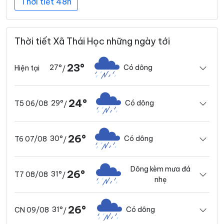
Thời tiết 48h
Thời tiết Xã Thái Học những ngày tới
23°
27°
Có dông
Hiện tại
/
24°
29°
Có dông
T5 06/08
/
26°
30°
Có dông
T6 07/08
/
Dông kèm mưa đá
26°
31°
T7 08/08
/
nhẹ
26°
31°
Có dông
CN 09/08
/