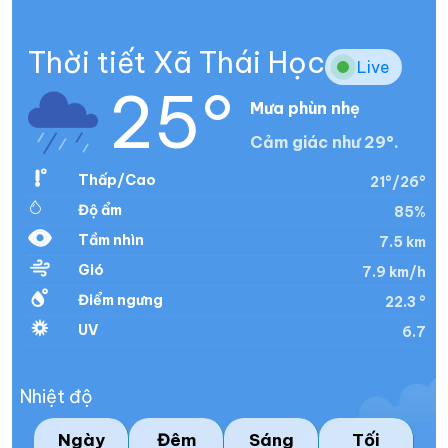
Thời tiết Xã Thái Học
Live
25°
Mưa phùn nhẹ
Cảm giác như 29°.
Thấp/Cao
21°/26°
Độ ẩm
85%
Tầm nhìn
7.5 km
Gió
7.9 km/h
Điểm ngưng
22.3 °
UV
6.7
Nhiệt độ
Ngày
Đêm
Sáng
Tối