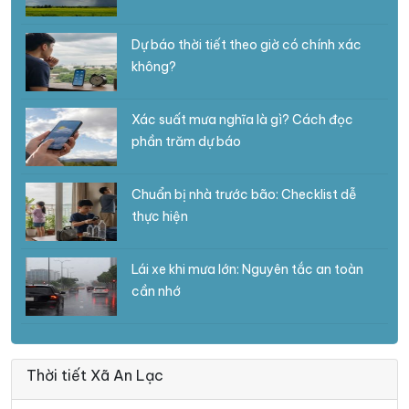
Dự báo thời tiết theo giờ có chính xác
không?
Xác suất mưa nghĩa là gì? Cách đọc
phần trăm dự báo
Chuẩn bị nhà trước bão: Checklist dễ
thực hiện
Lái xe khi mưa lớn: Nguyên tắc an toàn
cần nhớ
Thời tiết Xã An Lạc