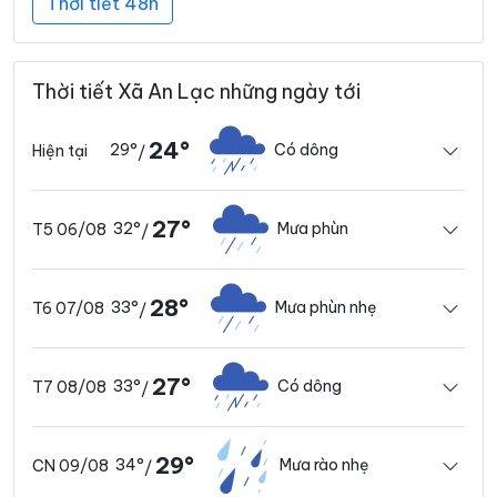
Thời tiết 48h
Thời tiết Xã An Lạc những ngày tới
24°
29°
Có dông
Hiện tại
/
27°
32°
Mưa phùn
T5 06/08
/
28°
33°
Mưa phùn nhẹ
T6 07/08
/
27°
33°
Có dông
T7 08/08
/
29°
34°
Mưa rào nhẹ
CN 09/08
/