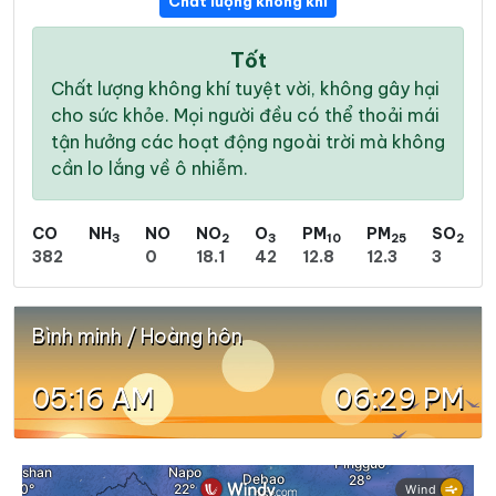
Chất lượng không khí
Tốt
Chất lượng không khí tuyệt vời, không gây hại
cho sức khỏe. Mọi người đều có thể thoải mái
tận hưởng các hoạt động ngoài trời mà không
cần lo lắng về ô nhiễm.
CO
NH
NO
NO
O
PM
PM
SO
3
2
3
10
25
2
382
0
18.1
42
12.8
12.3
3
Bình minh / Hoàng hôn
05:16 AM
06:29 PM