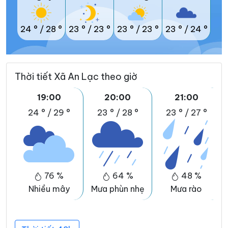
24 °
/
28 °
23 °
/
23 °
23 °
/
23 °
23 °
/
24 °
Thời tiết Xã An Lạc theo giờ
19:00
20:00
21:00
24 °
/
29 °
23 °
/
28 °
23 °
/
27 °
76 %
64 %
48 %
Nhiều mây
Mưa phùn nhẹ
Mưa rào