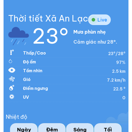
Thời tiết Xã An Lạc
Live
23°
Mưa phùn nhẹ
Cảm giác như 28°.
Thấp/Cao
23°/28°
Độ ẩm
97%
Tầm nhìn
2.5 km
Gió
7.2 km/h
Điểm ngưng
22.5 °
UV
0
Nhiệt độ
Ngày
Đêm
Sáng
Tối