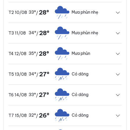
28°
33°
Mưa phùn nhẹ
T2 10/08
/
28°
34°
Mưa phùn nhẹ
T3 11/08
/
28°
35°
Mưa phùn
T4 12/08
/
27°
34°
Có dông
T5 13/08
/
27°
33°
Có dông
T6 14/08
/
26°
32°
Có dông
T7 15/08
/