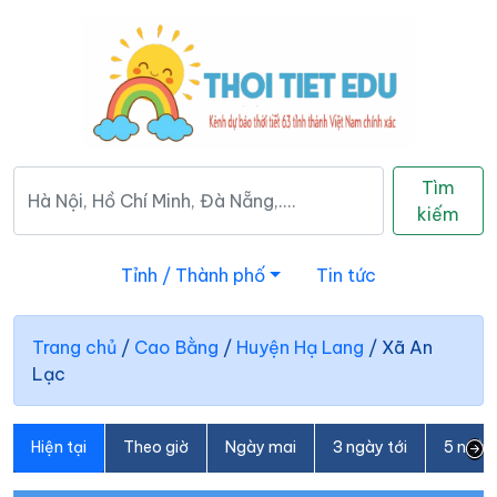
Tìm
kiếm
Tỉnh / Thành phố
Tin tức
Trang chủ
/
Cao Bằng
/
Huyện Hạ Lang
/
Xã An
Lạc
Hiện tại
Theo giờ
Ngày mai
3 ngày tới
5 ngày 