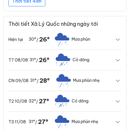
Thời tiết 48h
Thời tiết Xã Lý Quốc những ngày tới
26°
30°
Mưa phùn
Hiện tại
/
26°
31°
Có dông
T7 08/08
/
28°
31°
Mưa phùn nhẹ
CN 09/08
/
27°
32°
Có dông
T2 10/08
/
27°
31°
Mưa phùn nhẹ
T3 11/08
/