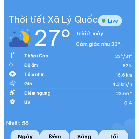
Thời tiết Xã Lý Quốc
Live
27°
Trời ít mây
Cảm giác như 33°.
Thấp/Cao
22°/31°
Độ ẩm
82%
Tầm nhìn
16.6 km
Gió
4.3 km/h
Điểm ngưng
23.66 °
UV
0.4
Nhiệt độ
Ngày
Đêm
Sáng
Tối