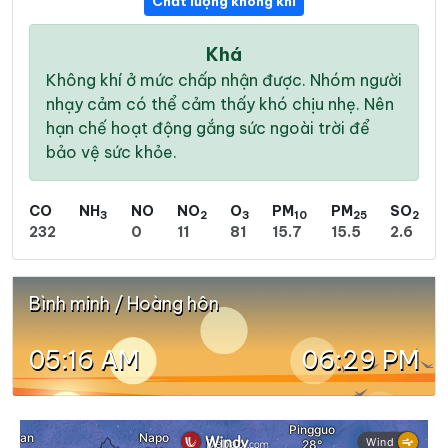
Chất lượng không khí
Khá
Không khí ở mức chấp nhận được. Nhóm người
nhạy cảm có thể cảm thấy khó chịu nhẹ. Nên
hạn chế hoạt động gắng sức ngoài trời để
bảo vệ sức khỏe.
CO
NH
NO
NO
O
PM
PM
SO
3
2
3
10
25
2
232
0
11
81
15.7
15.5
2.6
Bình minh / Hoàng hôn
05:16 AM
06:29 PM