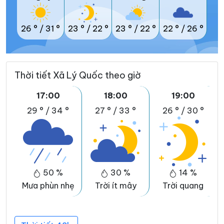
26 °
/
31 °
23 °
/
22 °
23 °
/
22 °
22 °
/
26 °
Thời tiết Xã Lý Quốc theo giờ
17:00
18:00
19:00
29 °
/
34 °
27 °
/
33 °
26 °
/
30 °
50 %
30 %
14 %
Mưa phùn nhẹ
Trời ít mây
Trời quang