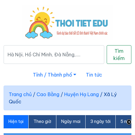
Tìm
kiếm
Tỉnh / Thành phố
Tin tức
Trang chủ
/
Cao Bằng
/
Huyện Hạ Lang
/
Xã Lý
Quốc
Hiện tại
Theo giờ
Ngày mai
3 ngày tới
5 ngày 