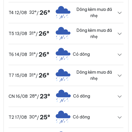
Dông kèm mưa đá
26°
32°
T4 12/08
/
nhẹ
Dông kèm mưa đá
26°
31°
T5 13/08
/
nhẹ
26°
31°
Có dông
T6 14/08
/
Dông kèm mưa đá
26°
31°
T7 15/08
/
nhẹ
23°
28°
Có dông
CN 16/08
/
25°
30°
Có dông
T2 17/08
/