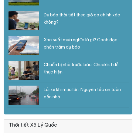
Dự báo thời tiết theo giờ có chính xác
không?
Xác suất mưa nghĩa là gì? Cách đọc
phần trăm dự báo
Chuẩn bị nhà trước bão: Checklist dễ
thực hiện
Lái xe khi mưa lớn: Nguyên tắc an toàn
cần nhớ
Thời tiết Xã Lý Quốc