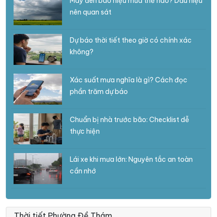
Mây đen báo hiệu mưa thế nào? Dấu hiệu
nên quan sát
Dự báo thời tiết theo giờ có chính xác
không?
Xác suất mưa nghĩa là gì? Cách đọc
phần trăm dự báo
Chuẩn bị nhà trước bão: Checklist dễ
thực hiện
Lái xe khi mưa lớn: Nguyên tắc an toàn
cần nhớ
Thời tiết Phường Đề Thám