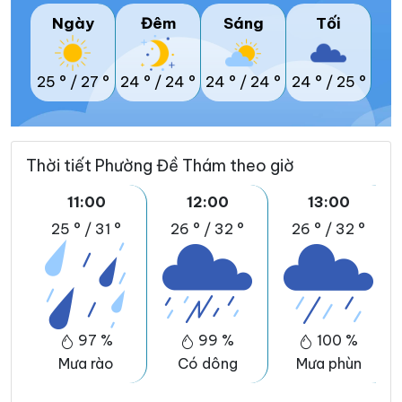
Ngày
Đêm
Sáng
Tối
25 °
/
27 °
24 °
/
24 °
24 °
/
24 °
24 °
/
25 °
Thời tiết Phường Đề Thám theo giờ
11:00
12:00
13:00
25 °
/
31 °
26 °
/
32 °
26 °
/
32 °
97 %
99 %
100 %
Mưa rào
Có dông
Mưa phùn