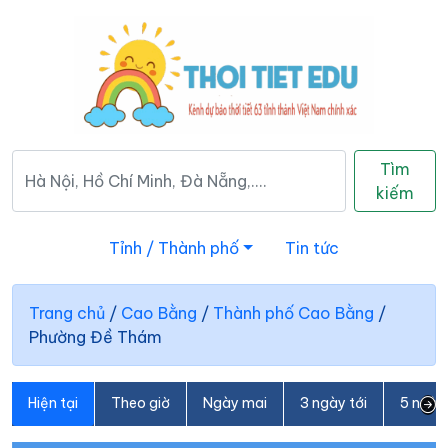
Tìm
kiếm
Tỉnh / Thành phố
Tin tức
Trang chủ
/
Cao Bằng
/
Thành phố Cao Bằng
/
Phường Đề Thám
Hiện tại
Theo giờ
Ngày mai
3 ngày tới
5 ngày 