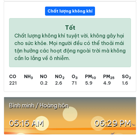
Chất lượng không khí
Tốt
Chất lượng không khí tuyệt vời, không gây hại
cho sức khỏe. Mọi người đều có thể thoải mái
tận hưởng các hoạt động ngoài trời mà không
cần lo lắng về ô nhiễm.
CO
NH
NO
NO
O
PM
PM
SO
3
2
3
10
25
2
221
0.2
2.6
71
5.9
4.9
1.6
Bình minh / Hoàng hôn
05:16 AM
06:29 PM