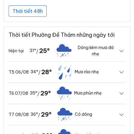
Thời tiết 48h
Thời tiết Phường Đề Thám những ngày tới
Dông kèm mưa đá
25°
31°
Hiện tại
/
nhẹ
28°
34°
Mưa rào nhẹ
T5 06/08
/
29°
35°
Mưa phùn nhẹ
T6 07/08
/
29°
36°
Có dông
T7 08/08
/