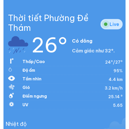
Thời tiết Phường Đề
Live
Thám
26°
Có dông
Cảm giác như 32°.
Thấp/Cao
24°/27°
Độ ẩm
95%
Tầm nhìn
4.4 km
Gió
3.2 km/h
Điểm ngưng
25.14 °
UV
5.65
Nhiệt độ