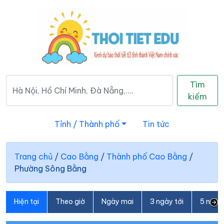
Tìm
kiếm
Tỉnh / Thành phố
Tin tức
Trang chủ
/
Cao Bằng
/
Thành phố Cao Bằng
/
Phường Sông Bằng
Hiện tại
Theo giờ
Ngày mai
3 ngày tới
5 ngày 