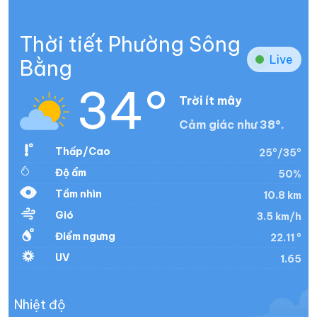
Thời tiết Phường Sông
Live
Bằng
34°
Trời ít mây
Cảm giác như 38°.
Thấp/Cao
25°/35°
Độ ẩm
50%
Tầm nhìn
10.8 km
Gió
3.5 km/h
Điểm ngưng
22.11 °
UV
1.65
Nhiệt độ