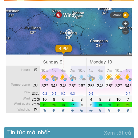
Tin tức mới nhất
Xem tất cả