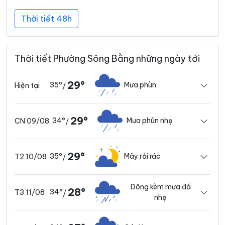
Thời tiết 48h
Thời tiết Phường Sông Bằng những ngày tới
29°
35°
Mưa phùn
Hiện tại
/
29°
34°
Mưa phùn nhẹ
CN 09/08
/
29°
35°
Mây rải rác
T2 10/08
/
Dông kèm mưa đá
28°
34°
T3 11/08
/
nhẹ