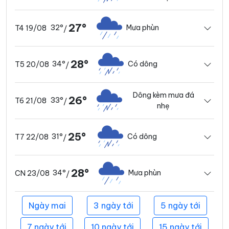
27°
32°
Mưa phùn
T4 19/08
/
28°
34°
Có dông
T5 20/08
/
Dông kèm mưa đá
26°
33°
T6 21/08
/
nhẹ
25°
31°
Có dông
T7 22/08
/
28°
34°
Mưa phùn
CN 23/08
/
Ngày mai
3 ngày tới
5 ngày tới
7 ngày tới
10 ngày tới
15 ngày tới