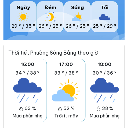
Ngày
Đêm
Sáng
Tối
29 °
/
35 °
26 °
/
25 °
26 °
/
25 °
25 °
/
29 °
Thời tiết Phường Sông Bằng theo giờ
16:00
17:00
18:00
34 °
/
38 °
33 °
/
38 °
30 °
/
36 °
63 %
52 %
38 %
Mưa phùn nhẹ
Trời ít mây
Mưa phùn nhẹ