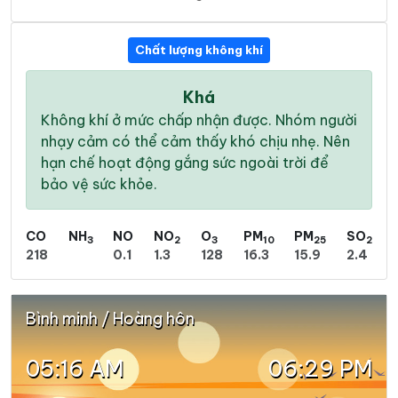
Chất lượng không khí
Khá
Không khí ở mức chấp nhận được. Nhóm người
nhạy cảm có thể cảm thấy khó chịu nhẹ. Nên
hạn chế hoạt động gắng sức ngoài trời để
bảo vệ sức khỏe.
CO
NH
NO
NO
O
PM
PM
SO
3
2
3
10
25
2
218
0.1
1.3
128
16.3
15.9
2.4
Bình minh / Hoàng hôn
05:16 AM
06:29 PM