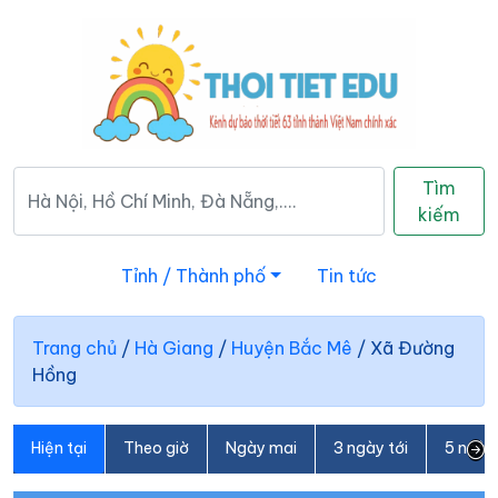
Tìm
kiếm
Tỉnh / Thành phố
Tin tức
Trang chủ
/
Hà Giang
/
Huyện Bắc Mê
/
Xã Đường
Hồng
Hiện tại
Theo giờ
Ngày mai
3 ngày tới
5 ngày 