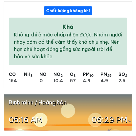
Chất lượng không khí
Khá
Không khí ở mức chấp nhận được. Nhóm người
nhạy cảm có thể cảm thấy khó chịu nhẹ. Nên
hạn chế hoạt động gắng sức ngoài trời để
bảo vệ sức khỏe.
CO
NH
NO
NO
O
PM
PM
SO
3
2
3
10
25
2
164
0
10.4
57
4.9
4.9
2.5
Bình minh / Hoàng hôn
05:16 AM
06:29 PM