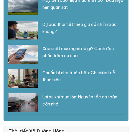
Mây đen báo hiệu mưa thế nào? Dấu hiệu
nên quan sát
Dự báo thời tiết theo giờ có chính xác
không?
Xác suất mưa nghĩa là gì? Cách đọc
phần trăm dự báo
Chuẩn bị nhà trước bão: Checklist dễ
thực hiện
Lái xe khi mưa lớn: Nguyên tắc an toàn
cần nhớ
Thời tiết Xã Đường Hồng