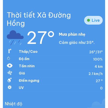
Thời tiết Xã Đường
Live
Hồng
27°
Mưa phùn nhẹ
Cảm giác như 35°.
Thấp/Cao
26°/31°
Độ ẩm
100%
Tầm nhìn
4 km
Gió
2.1 km/h
Điểm ngưng
27 °
UV
0
Nhiệt độ