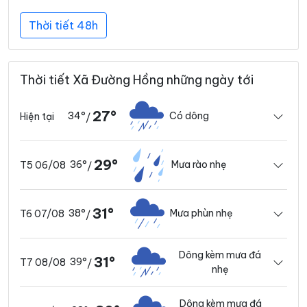
Thời tiết 48h
Thời tiết Xã Đường Hồng những ngày tới
27°
34°
Có dông
Hiện tại
/
29°
36°
Mưa rào nhẹ
T5 06/08
/
31°
38°
Mưa phùn nhẹ
T6 07/08
/
Dông kèm mưa đá
31°
39°
T7 08/08
/
nhẹ
Dông kèm mưa đá