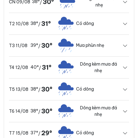
30°
38°
CN 09/08
/
nhẹ
31°
38°
Có dông
T2 10/08
/
30°
39°
Mưa phùn nhẹ
T3 11/08
/
Dông kèm mưa đá
31°
40°
T4 12/08
/
nhẹ
30°
38°
Có dông
T5 13/08
/
Dông kèm mưa đá
30°
38°
T6 14/08
/
nhẹ
29°
37°
Có dông
T7 15/08
/