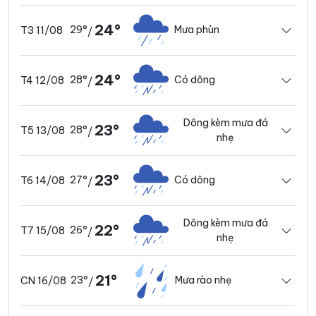
24°
29°
Mưa phùn
T3 11/08
/
24°
28°
Có dông
T4 12/08
/
Dông kèm mưa đá
23°
28°
T5 13/08
/
nhẹ
23°
27°
Có dông
T6 14/08
/
Dông kèm mưa đá
22°
26°
T7 15/08
/
nhẹ
21°
23°
Mưa rào nhẹ
CN 16/08
/