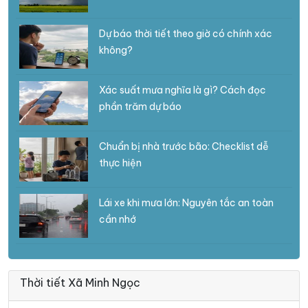
Dự báo thời tiết theo giờ có chính xác
không?
Xác suất mưa nghĩa là gì? Cách đọc
phần trăm dự báo
Chuẩn bị nhà trước bão: Checklist dễ
thực hiện
Lái xe khi mưa lớn: Nguyên tắc an toàn
cần nhớ
Thời tiết Xã Minh Ngọc