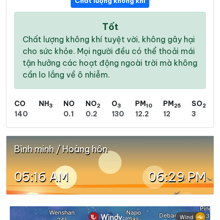
Chất lượng không khí
Tốt
Chất lượng không khí tuyệt vời, không gây hại
cho sức khỏe. Mọi người đều có thể thoải mái
tận hưởng các hoạt động ngoài trời mà không
cần lo lắng về ô nhiễm.
CO
NH
NO
NO
O
PM
PM
SO
3
2
3
10
25
2
140
0.1
0.2
130
12.2
12
3
Bình minh / Hoàng hôn
05:16 AM
06:29 PM