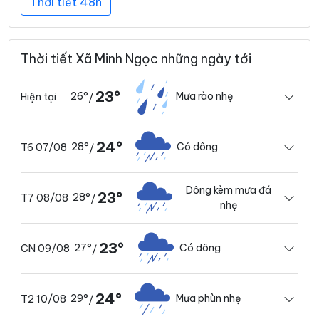
Thời tiết 48h
Thời tiết Xã Minh Ngọc những ngày tới
23°
26°
Mưa rào nhẹ
Hiện tại
/
24°
28°
Có dông
T6 07/08
/
Dông kèm mưa đá
23°
28°
T7 08/08
/
nhẹ
23°
27°
Có dông
CN 09/08
/
24°
29°
Mưa phùn nhẹ
T2 10/08
/