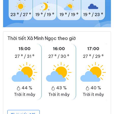
23 °
/
27 °
19 °
/
19 °
19 °
/
19 °
19 °
/
23 °
Thời tiết Xã Minh Ngọc theo giờ
15:00
16:00
17:00
27 °
/
31 °
27 °
/
30 °
27 °
/
29 °
44 %
43 %
40 %
Trời ít mây
Trời ít mây
Trời ít mây