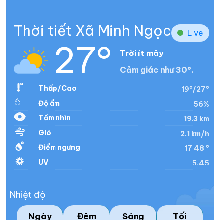
Thời tiết Xã Minh Ngọc
Live
27°
Trời ít mây
Cảm giác như 30°.
Thấp/Cao
19°/27°
Độ ẩm
56%
Tầm nhìn
19.3 km
Gió
2.1 km/h
Điểm ngưng
17.48 °
UV
5.45
Nhiệt độ
Ngày
Đêm
Sáng
Tối