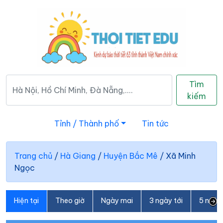
Tìm
kiếm
Tỉnh / Thành phố
Tin tức
Trang chủ
/
Hà Giang
/
Huyện Bắc Mê
/
Xã Minh
Ngọc
Hiện tại
Theo giờ
Ngày mai
3 ngày tới
5 ngày 