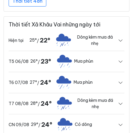
Thời tiết 48h
Thời tiết Xã Khâu Vai những ngày tới
Dông kèm mưa đá
22°
25°
Hiện tại
/
nhẹ
23°
26°
Mưa phùn
T5 06/08
/
24°
27°
Mưa phùn
T6 07/08
/
Dông kèm mưa đá
24°
28°
T7 08/08
/
nhẹ
24°
29°
Có dông
CN 09/08
/