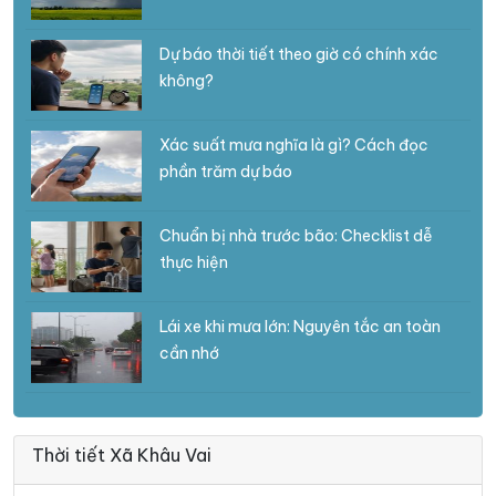
Dự báo thời tiết theo giờ có chính xác
không?
Xác suất mưa nghĩa là gì? Cách đọc
phần trăm dự báo
Chuẩn bị nhà trước bão: Checklist dễ
thực hiện
Lái xe khi mưa lớn: Nguyên tắc an toàn
cần nhớ
Thời tiết Xã Khâu Vai