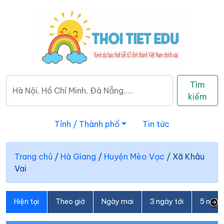
Tìm
kiếm
Tỉnh / Thành phố
Tin tức
Trang chủ
/
Hà Giang
/
Huyện Mèo Vạc
/
Xã Khâu
Vai
Hiện tại
Theo giờ
Ngày mai
3 ngày tới
5 ngày 