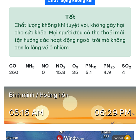
Chất lượng không khí
Tốt
Chất lượng không khí tuyệt vời, không gây hại
cho sức khỏe. Mọi người đều có thể thoải mái
tận hưởng các hoạt động ngoài trời mà không
cần lo lắng về ô nhiễm.
CO
NH
NO
NO
O
PM
PM
SO
3
2
3
10
25
2
260
0
15.8
35
5.1
4.9
4
Bình minh / Hoàng hôn
05:16 AM
06:29 PM