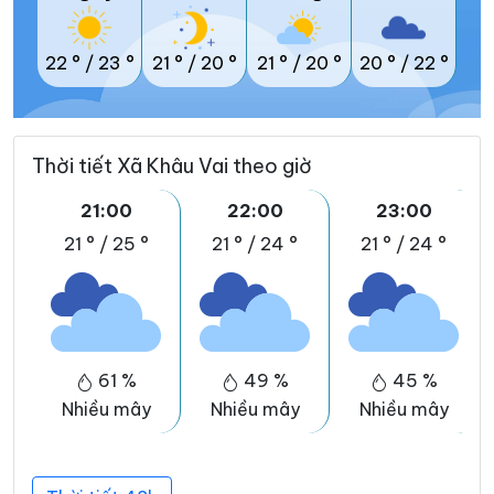
22 °
/
23 °
21 °
/
20 °
21 °
/
20 °
20 °
/
22 °
Thời tiết Xã Khâu Vai theo giờ
21:00
22:00
23:00
21 °
/
25 °
21 °
/
24 °
21 °
/
24 °
61 %
49 %
45 %
Nhiều mây
Nhiều mây
Nhiều mây