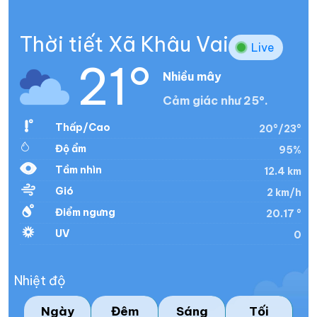
Thời tiết Xã Khâu Vai
Live
21°
Nhiều mây
Cảm giác như 25°.
Thấp/Cao
20°/23°
Độ ẩm
95%
Tầm nhìn
12.4 km
Gió
2 km/h
Điểm ngưng
20.17 °
UV
0
Nhiệt độ
Ngày
Đêm
Sáng
Tối