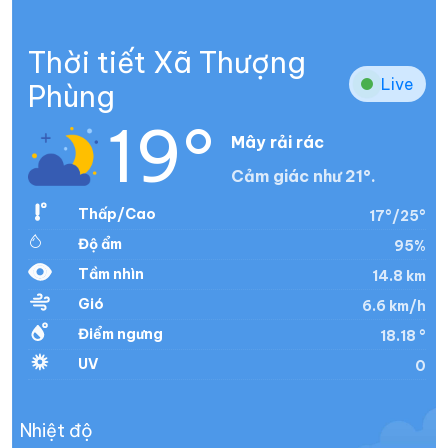
Thời tiết Xã Thượng
Live
Phùng
19°
Mây rải rác
Cảm giác như 21°.
Thấp/Cao
17°/25°
Độ ẩm
95%
Tầm nhìn
14.8 km
Gió
6.6 km/h
Điểm ngưng
18.18 °
UV
0
Nhiệt độ