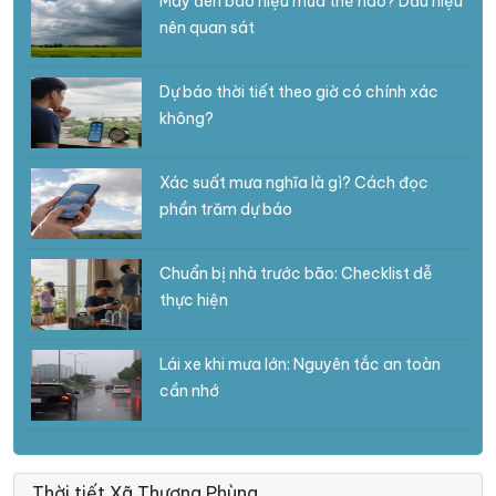
Mây đen báo hiệu mưa thế nào? Dấu hiệu
nên quan sát
Dự báo thời tiết theo giờ có chính xác
không?
Xác suất mưa nghĩa là gì? Cách đọc
phần trăm dự báo
Chuẩn bị nhà trước bão: Checklist dễ
thực hiện
Lái xe khi mưa lớn: Nguyên tắc an toàn
cần nhớ
Thời tiết Xã Thượng Phùng