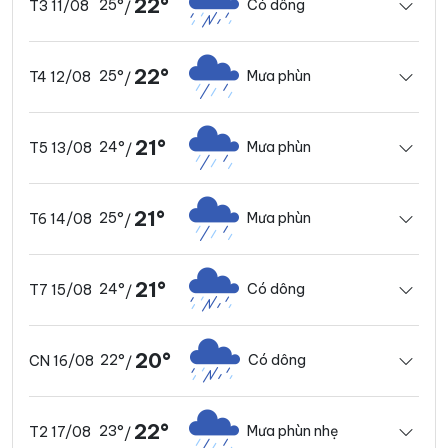
22°
25°
Có dông
T3 11/08
/
22°
25°
Mưa phùn
T4 12/08
/
21°
24°
Mưa phùn
T5 13/08
/
21°
25°
Mưa phùn
T6 14/08
/
21°
24°
Có dông
T7 15/08
/
20°
22°
Có dông
CN 16/08
/
22°
23°
Mưa phùn nhẹ
T2 17/08
/