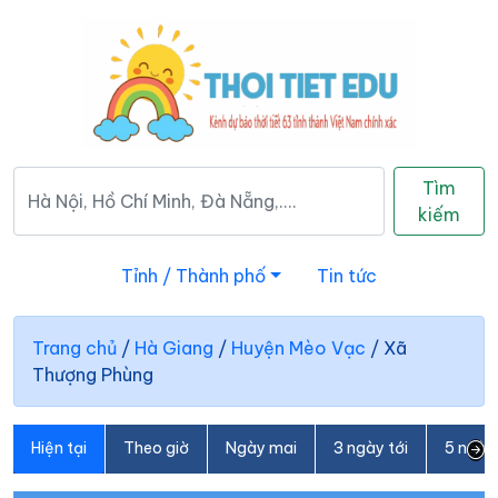
Tìm
kiếm
Tỉnh / Thành phố
Tin tức
Trang chủ
/
Hà Giang
/
Huyện Mèo Vạc
/
Xã
Thượng Phùng
Hiện tại
Theo giờ
Ngày mai
3 ngày tới
5 ngày 