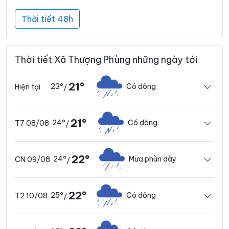
Thời tiết 48h
Thời tiết Xã Thượng Phùng những ngày tới
21°
23°
Có dông
Hiện tại
/
21°
24°
Có dông
T7 08/08
/
22°
24°
Mưa phùn dày
CN 09/08
/
22°
25°
Có dông
T2 10/08
/