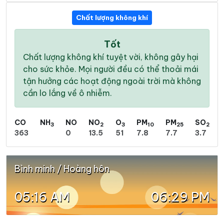
Chất lượng không khí
Tốt
Chất lượng không khí tuyệt vời, không gây hại
cho sức khỏe. Mọi người đều có thể thoải mái
tận hưởng các hoạt động ngoài trời mà không
cần lo lắng về ô nhiễm.
CO
NH
NO
NO
O
PM
PM
SO
3
2
3
10
25
2
363
0
13.5
51
7.8
7.7
3.7
Bình minh / Hoàng hôn
05:16 AM
06:29 PM