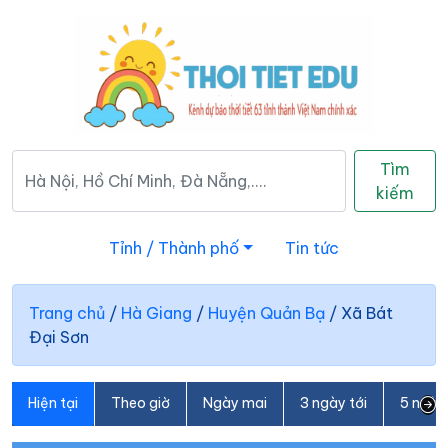
Tìm
kiếm
Tỉnh / Thành phố
Tin tức
Trang chủ
/
Hà Giang
/
Huyện Quản Bạ
/
Xã Bát
Đại Sơn
Hiện tại
Theo giờ
Ngày mai
3 ngày tới
5 ngày 