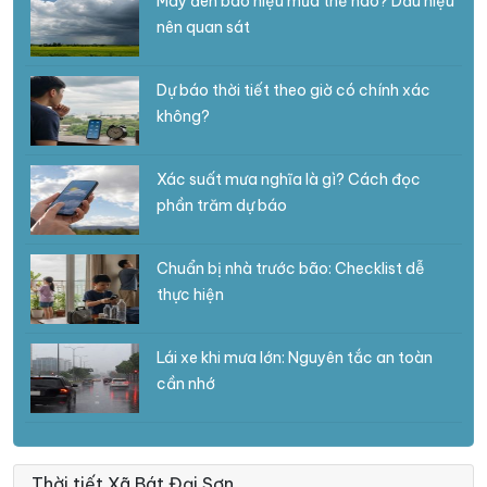
Mây đen báo hiệu mưa thế nào? Dấu hiệu
nên quan sát
Dự báo thời tiết theo giờ có chính xác
không?
Xác suất mưa nghĩa là gì? Cách đọc
phần trăm dự báo
Chuẩn bị nhà trước bão: Checklist dễ
thực hiện
Lái xe khi mưa lớn: Nguyên tắc an toàn
cần nhớ
Thời tiết Xã Bát Đại Sơn