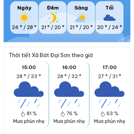
Ngày
Đêm
Sáng
Tối
24 °
/
28 °
21 °
/
20 °
21 °
/
20 °
20 °
/
24 °
Thời tiết Xã Bát Đại Sơn theo giờ
15:00
16:00
17:00
28 °
/
33 °
28 °
/
32 °
27 °
/
31 °
81 %
76 %
63 %
Mưa phùn nhẹ
Mưa phùn nhẹ
Mưa phùn nhẹ