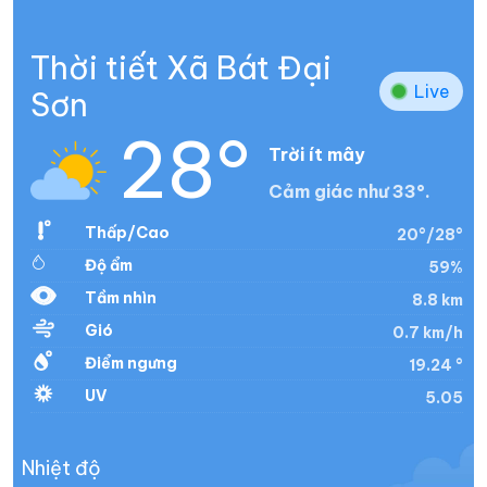
Thời tiết Xã Bát Đại
Live
Sơn
28°
Trời ít mây
Cảm giác như 33°.
Thấp/Cao
20°/28°
Độ ẩm
59%
Tầm nhìn
8.8 km
Gió
0.7 km/h
Điểm ngưng
19.24 °
UV
5.05
Nhiệt độ