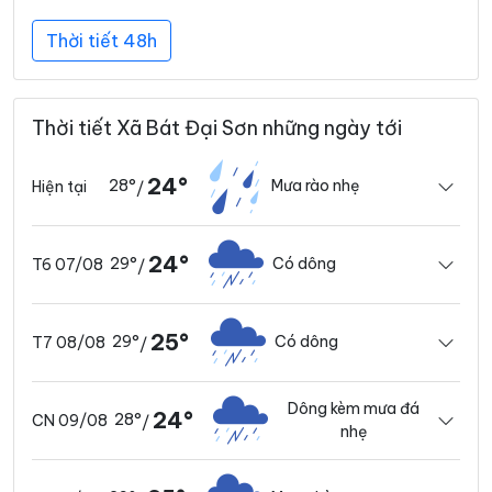
Thời tiết 48h
Thời tiết Xã Bát Đại Sơn những ngày tới
24°
28°
Mưa rào nhẹ
Hiện tại
/
24°
29°
Có dông
T6 07/08
/
25°
29°
Có dông
T7 08/08
/
Dông kèm mưa đá
24°
28°
CN 09/08
/
nhẹ