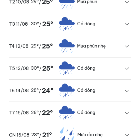
25°
29°
Mưa phùn
T2 10/08
/
25°
30°
Có dông
T3 11/08
/
25°
29°
Mưa phùn nhẹ
T4 12/08
/
25°
30°
Có dông
T5 13/08
/
24°
28°
Có dông
T6 14/08
/
22°
26°
Có dông
T7 15/08
/
21°
23°
Mưa rào nhẹ
CN 16/08
/