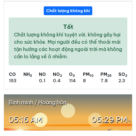
Chất lượng không khí
Tốt
Chất lượng không khí tuyệt vời, không gây hại
cho sức khỏe. Mọi người đều có thể thoải mái
tận hưởng các hoạt động ngoài trời mà không
cần lo lắng về ô nhiễm.
CO
NH
NO
NO
O
PM
PM
SO
3
2
3
10
25
2
153
0.1
0.4
114
8
7.8
2.3
Bình minh / Hoàng hôn
05:16 AM
06:29 PM