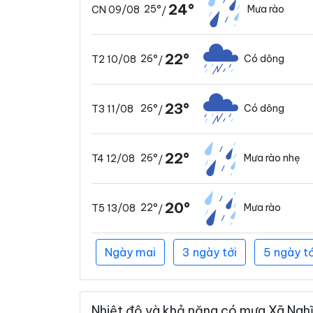
24°
25°
Mưa rào
CN 09/08
/
22°
26°
Có dông
T2 10/08
/
23°
26°
Có dông
T3 11/08
/
22°
26°
Mưa rào nhẹ
T4 12/08
/
20°
22°
Mưa rào
T5 13/08
/
Ngày mai
3 ngày tới
5 ngày tớ
Nhiệt độ và khả năng có mưa Xã Nghĩ