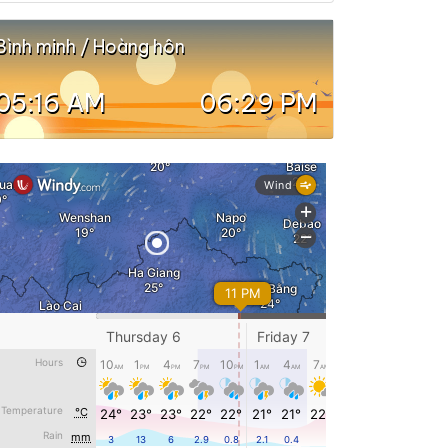
Bình minh / Hoàng hôn
05:16 AM
06:29 PM