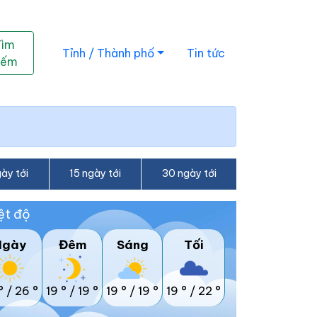
Tìm
Tỉnh / Thành phố
Tin tức
iếm
ày tới
15 ngày tới
30 ngày tới
ệt độ
Ngày
Đêm
Sáng
Tối
°
/
26 °
19 °
/
19 °
19 °
/
19 °
19 °
/
22 °