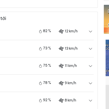
tới
82 %
12 km/h
73 %
13 km/h
75 %
11 km/h
78 %
9 km/h
92 %
8 km/h