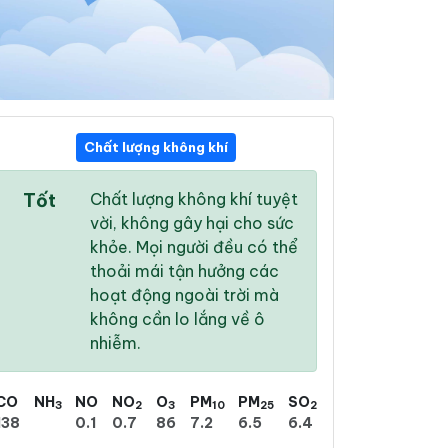
Chất lượng không khí
16:00
17:00
18:00
Tốt
Chất lượng không khí tuyệt
25 °
/
28 °
24 °
/
26 °
23 °
/
25 °
vời, không gây hại cho sức
khỏe. Mọi người đều có thể
thoải mái tận hưởng các
hoạt động ngoài trời mà
không cần lo lắng về ô
53 %
49 %
45 %
nhiễm.
Mưa phùn nhẹ
Mưa phùn nhẹ
Mưa phùn nhẹ
CO
NH
NO
NO
O
PM
PM
SO
3
2
3
10
25
2
138
0.1
0.7
86
7.2
6.5
6.4