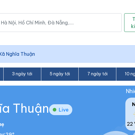
k
Xã Nghĩa Thuận
3 ngày tới
5 ngày tới
7 ngày tới
10 ng
Nhi
hĩa Thuận
Live
22 
hẹ
hư 29°.