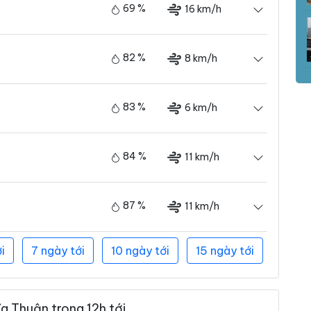
69 %
16 km/h
82 %
8 km/h
83 %
6 km/h
84 %
11 km/h
87 %
11 km/h
i
7 ngày tới
10 ngày tới
15 ngày tới
a Thuận trong 12h tới