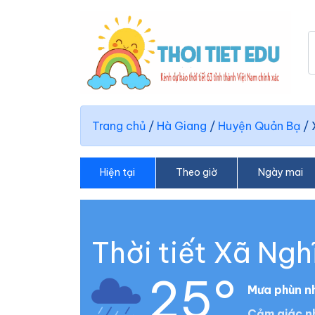
Trang chủ
/
Hà Giang
/
Huyện Quản Bạ
/
Hiện tại
Theo giờ
Ngày mai
Thời tiết Xã Ng
25°
Mưa phùn n
Cảm giác n