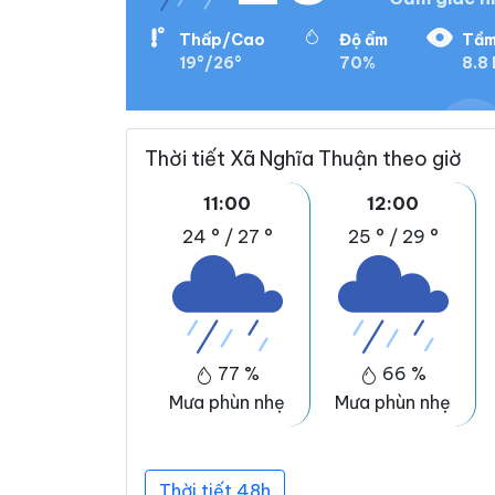
Thấp/Cao
Độ ẩm
Tầm
19°/26°
70%
8.8
Thời tiết Xã Nghĩa Thuận theo giờ
11:00
12:00
24 °
/
27 °
25 °
/
29 °
77 %
66 %
Mưa phùn nhẹ
Mưa phùn nhẹ
Thời tiết 48h