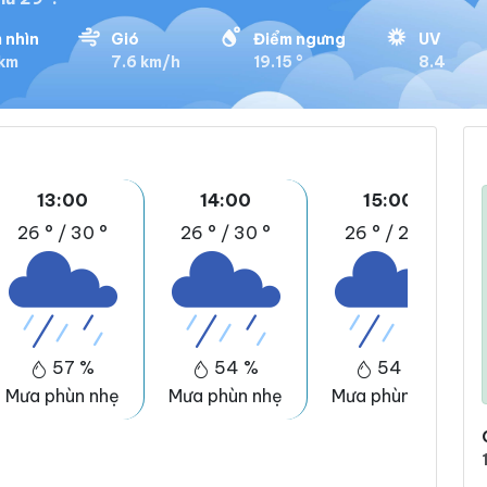
 nhìn
Gió
Điểm ngưng
UV
 km
7.6 km/h
19.15 °
8.4
13:00
14:00
15:00
26 °
/
30 °
26 °
/
30 °
26 °
/
29 °
57 %
54 %
54 %
Mưa phùn nhẹ
Mưa phùn nhẹ
Mưa phùn nhẹ