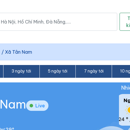
k
h
/
Xã Tân Nam
3 ngày tới
5 ngày tới
7 ngày tới
10 ng
Nhi
n Nam
N
Live
24 °
hư 29°.