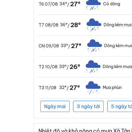
27°
34°
Có dông
T6 07/08
/
28°
36°
Dông kèm mưa
T7 08/08
/
27°
33°
Dông kèm mưa
CN 09/08
/
26°
33°
Dông kèm mưa
T2 10/08
/
27°
32°
Mưa phùn
T3 11/08
/
Ngày mai
3 ngày tới
5 ngày tớ
Nhiệt độ và khả năng có mưa Xã Tân 