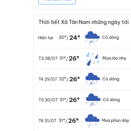
Thời tiết Xã Tân Nam những ngày tới
24°
30°
Có dông
Hiện tại
/
26°
31°
Mưa rào nhẹ
T3 28/07
/
26°
32°
Có dông
T4 29/07
/
26°
31°
Có dông
T5 30/07
/
26°
31°
Mưa phùn dày
T6 31/07
/