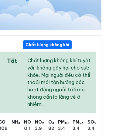
Chất lượng không khí
12:00
13:00
14:00
Tốt
Chất lượng không khí tuyệt
24 °
/
30 °
24 °
/
30 °
25 °
/
30 °
vời, không gây hại cho sức
khỏe. Mọi người đều có thể
thoải mái tận hưởng các
hoạt động ngoài trời mà
không cần lo lắng về ô
100 %
100 %
100 %
nhiễm.
Mưa rào
Mưa rào nhẹ
Mưa rào nhẹ
CO
NH
NO
NO
O
PM
PM
SO
3
2
3
10
25
2
209
0.1
3.9
82
3.4
3.4
3.4