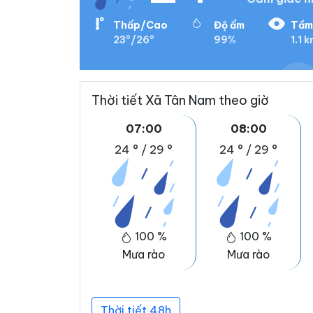
Thấp/Cao
Độ ẩm
Tầm
23°/26°
99%
1.1 
Thời tiết Xã Tân Nam theo giờ
07:00
08:00
24 °
/
29 °
24 °
/
29 °
100 %
100 %
Mưa rào
Mưa rào
Thời tiết 48h