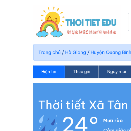
Trang chủ
/
Hà Giang
/
Huyện Quang Bìn
Hiện tại
Theo giờ
Ngày mai
Thời tiết Xã Tâ
24°
Mưa rào
Cảm giác n