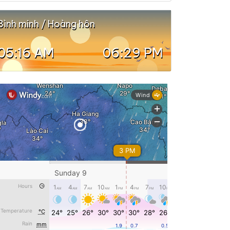
Bình minh / Hoàng hôn
05:16 AM
06:29 PM