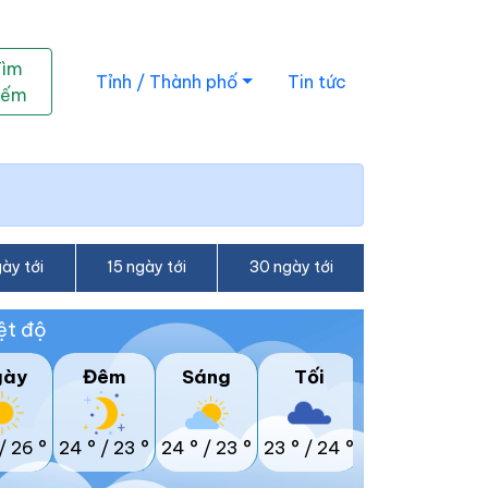
Tìm
Tỉnh / Thành phố
Tin tức
iếm
ày tới
15 ngày tới
30 ngày tới
ệt độ
gày
Đêm
Sáng
Tối
/
26 °
24 °
/
23 °
24 °
/
23 °
23 °
/
24 °