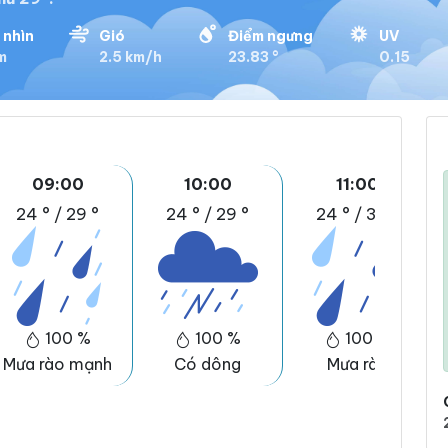
 nhìn
Gió
Điểm ngưng
UV
km
2.5 km/h
23.83 °
0.15
09:00
10:00
11:00
24 °
/
29 °
24 °
/
29 °
24 °
/
30 °
100 %
100 %
100 %
Mưa rào mạnh
Có dông
Mưa rào