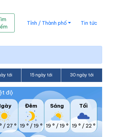
Tìm
Tỉnh / Thành phố
Tin tức
iếm
ày tới
15 ngày tới
30 ngày tới
ệt độ
Ngày
Đêm
Sáng
Tối
°
/
27 °
19 °
/
19 °
19 °
/
19 °
19 °
/
22 °