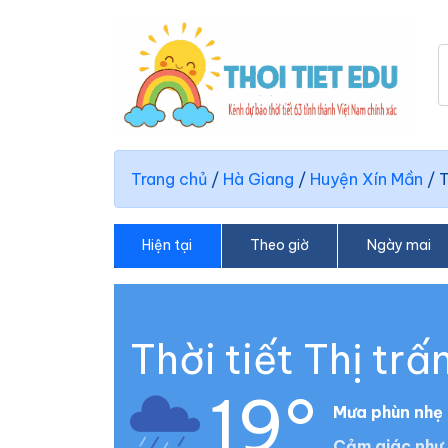
Trang chủ
/
Hà Giang
/
Huyện Xín Mần
/
T
Hiện tại
Theo giờ
Ngày mai
Thời tiết Thị trấ
19°
Mưa phùn nhẹ
Cảm giác như 