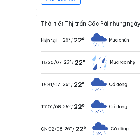
Thời tiết Thị trấn Cốc Pài những ngày
22°
26°
Mưa phùn
Hiện tại
/
22°
26°
Mưa rào nhẹ
T5 30/07
/
22°
26°
Có dông
T6 31/07
/
22°
26°
Có dông
T7 01/08
/
22°
26°
Có dông
CN 02/08
/