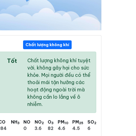
Chất lượng không khí
09:00
10:00
11:00
Tốt
Chất lượng không khí tuyệt
22 °
/
25 °
23 °
/
27 °
25 °
/
30 °
vời, không gây hại cho sức
khỏe. Mọi người đều có thể
thoải mái tận hưởng các
hoạt động ngoài trời mà
không cần lo lắng về ô
74 %
90 %
94 %
nhiễm.
Mưa phùn
Mưa phùn nhẹ
Mưa phùn nhẹ
CO
NH
NO
NO
O
PM
PM
SO
3
2
3
10
25
2
184
0
3.6
82
4.6
4.5
6