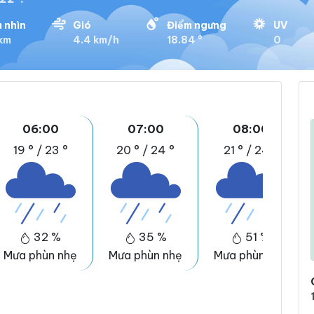
 nhìn
Gió
Điểm ngưng
UV
 km
4.4 km/h
18.84 °
0
06:00
07:00
08:00
19 °
/
23 °
20 °
/
24 °
21 °
/
24 °
32 %
35 %
51 %
Mưa phùn nhẹ
Mưa phùn nhẹ
Mưa phùn nhẹ