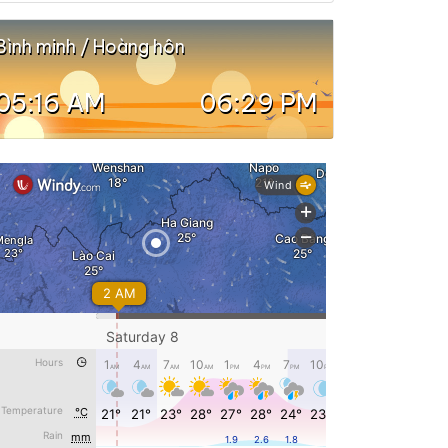
Bình minh / Hoàng hôn
05:16 AM
06:29 PM