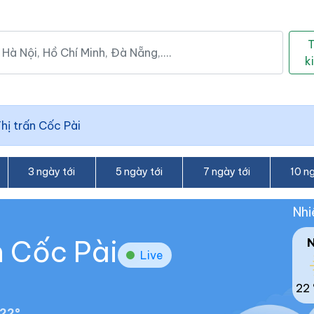
k
hị trấn Cốc Pài
3 ngày tới
5 ngày tới
7 ngày tới
10 ng
Nhi
n Cốc Pài
Live
22 
22°.