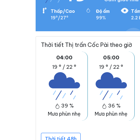
Thấp/Cao
Độ ẩm
Tầm
19°/27°
99%
2.2
Thời tiết Thị trấn Cốc Pài theo giờ
04:00
05:00
19 °
/
22 °
19 °
/
22 °
39 %
36 %
Mưa phùn nhẹ
Mưa phùn nhẹ
Thời tiết 48h