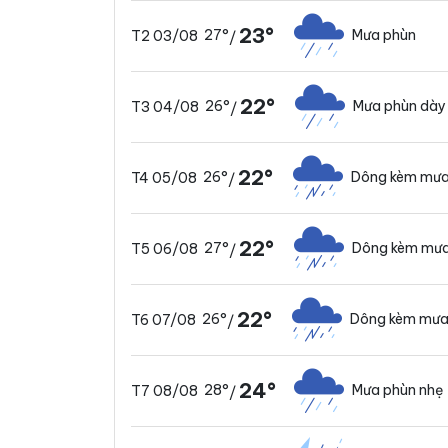
23°
27°
Mưa phùn
T2 03/08
/
22°
26°
Mưa phùn dày
T3 04/08
/
22°
26°
Dông kèm mưa
T4 05/08
/
22°
27°
Dông kèm mưa
T5 06/08
/
22°
26°
Dông kèm mưa
T6 07/08
/
24°
28°
Mưa phùn nhẹ
T7 08/08
/