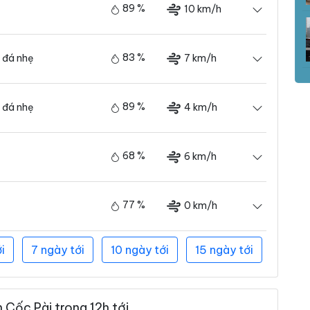
89 %
10 km/h
83 %
7 km/h
 đá nhẹ
89 %
4 km/h
 đá nhẹ
68 %
6 km/h
77 %
0 km/h
i
7 ngày tới
10 ngày tới
15 ngày tới
 Cốc Pài trong 12h tới