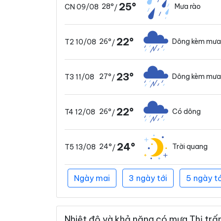
25°
28°
Mưa rào
CN 09/08
/
22°
26°
Dông kèm mưa
T2 10/08
/
23°
27°
Dông kèm mưa
T3 11/08
/
22°
26°
Có dông
T4 12/08
/
24°
24°
Trời quang
T5 13/08
/
Ngày mai
3 ngày tới
5 ngày tớ
Nhiệt độ và khả năng có mưa Thị trấn