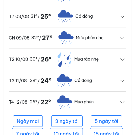
25°
31°
Có dông
T7 08/08
/
27°
32°
Mưa phùn nhẹ
CN 09/08
/
26°
30°
Mưa rào nhẹ
T2 10/08
/
24°
29°
Có dông
T3 11/08
/
22°
26°
Mưa phùn
T4 12/08
/
Ngày mai
3 ngày tới
5 ngày tới
7 ngày tới
10 ngày tới
15 ngày tới