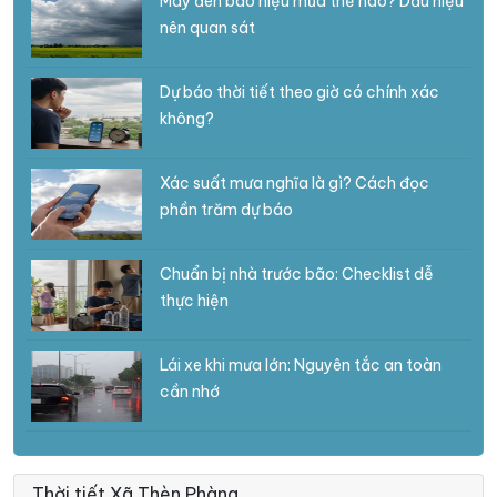
Mây đen báo hiệu mưa thế nào? Dấu hiệu
nên quan sát
Dự báo thời tiết theo giờ có chính xác
không?
Xác suất mưa nghĩa là gì? Cách đọc
phần trăm dự báo
Chuẩn bị nhà trước bão: Checklist dễ
thực hiện
Lái xe khi mưa lớn: Nguyên tắc an toàn
cần nhớ
Thời tiết Xã Thèn Phàng