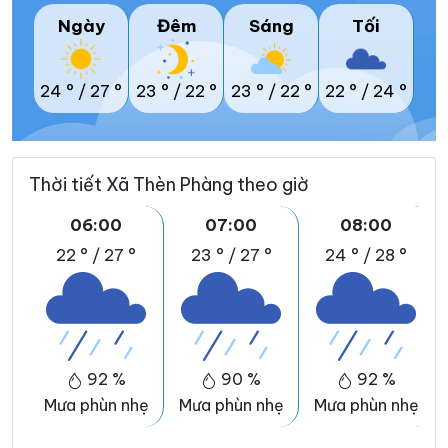
Ngày
Đêm
Sáng
Tối
24 °
/
27 °
23 °
/
22 °
23 °
/
22 °
22 °
/
24 °
Thời tiết Xã Thèn Phàng theo giờ
06:00
07:00
08:00
22 °
/
27 °
23 °
/
27 °
24 °
/
28 °
92 %
90 %
92 %
Mưa phùn nhẹ
Mưa phùn nhẹ
Mưa phùn nhẹ