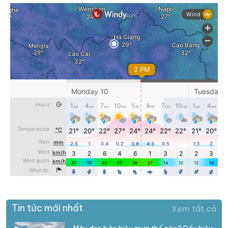
Tin tức mới nhất
Xem tất cả