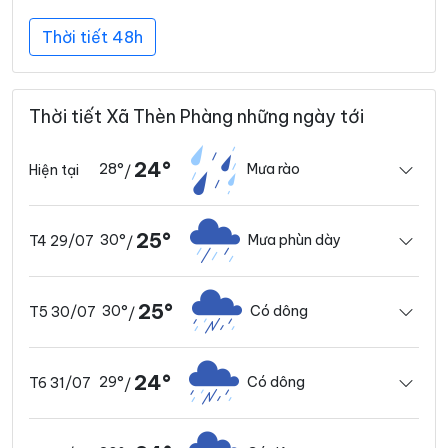
Thời tiết 48h
Thời tiết Xã Thèn Phàng những ngày tới
24°
28°
Mưa rào
Hiện tại
/
25°
30°
Mưa phùn dày
T4 29/07
/
25°
30°
Có dông
T5 30/07
/
24°
29°
Có dông
T6 31/07
/