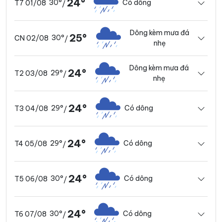
24°
30°
Có dông
T7 01/08
/
Dông kèm mưa đá
25°
30°
CN 02/08
/
nhẹ
Dông kèm mưa đá
24°
29°
T2 03/08
/
nhẹ
24°
29°
Có dông
T3 04/08
/
24°
29°
Có dông
T4 05/08
/
24°
30°
Có dông
T5 06/08
/
24°
30°
Có dông
T6 07/08
/