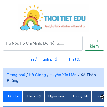
Tìm
kiếm
Tỉnh / Thành phố
Tin tức
Trang chủ
/
Hà Giang
/
Huyện Xín Mần
/
Xã Thèn
Phàng
Hiện tại
Theo giờ
Ngày mai
3 ngày tới
5 ngày 