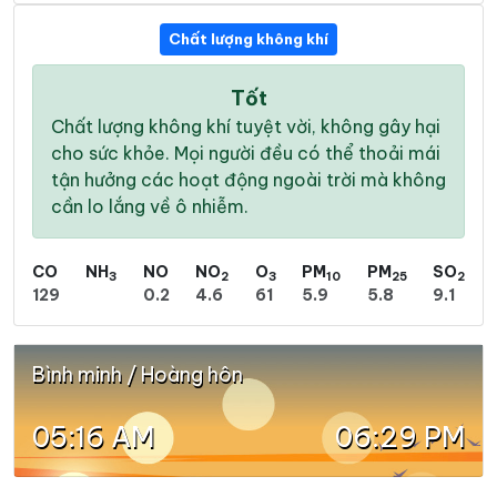
Chất lượng không khí
Tốt
Chất lượng không khí tuyệt vời, không gây hại
cho sức khỏe. Mọi người đều có thể thoải mái
tận hưởng các hoạt động ngoài trời mà không
cần lo lắng về ô nhiễm.
CO
NH
NO
NO
O
PM
PM
SO
3
2
3
10
25
2
129
0.2
4.6
61
5.9
5.8
9.1
Bình minh / Hoàng hôn
05:16 AM
06:29 PM