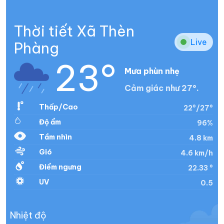
Thời tiết Xã Thèn
Live
Phàng
23°
Mưa phùn nhẹ
Cảm giác như 27°.
Thấp/Cao
22°/27°
Độ ẩm
96%
Tầm nhìn
4.8 km
Gió
4.6 km/h
Điểm ngưng
22.33 °
UV
0.5
Nhiệt độ