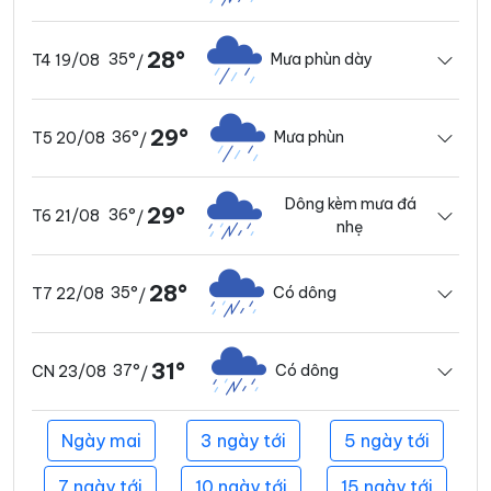
28°
35°
Mưa phùn dày
T4 19/08
/
29°
36°
Mưa phùn
T5 20/08
/
Dông kèm mưa đá
29°
36°
T6 21/08
/
nhẹ
28°
35°
Có dông
T7 22/08
/
31°
37°
Có dông
CN 23/08
/
Ngày mai
3 ngày tới
5 ngày tới
7 ngày tới
10 ngày tới
15 ngày tới