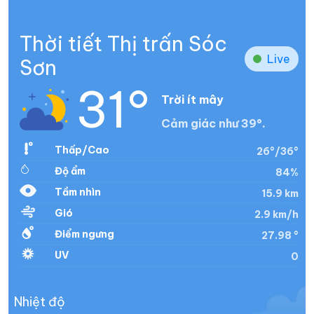
Thời tiết Thị trấn Sóc
Live
Sơn
31°
Trời ít mây
Cảm giác như 39°.
Thấp/Cao
26°/36°
Độ ẩm
84%
Tầm nhìn
15.9 km
Gió
2.9 km/h
Điểm ngưng
27.98 °
UV
0
Nhiệt độ