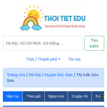
Tìm
kiếm
Tỉnh / Thành phố
Tin tức
Trang chủ
/
Hà Nội
/
Huyện Sóc Sơn
/
Thị trấn Sóc
Sơn
Hiện tại
Theo giờ
Ngày mai
3 ngày tới
5 ngày 