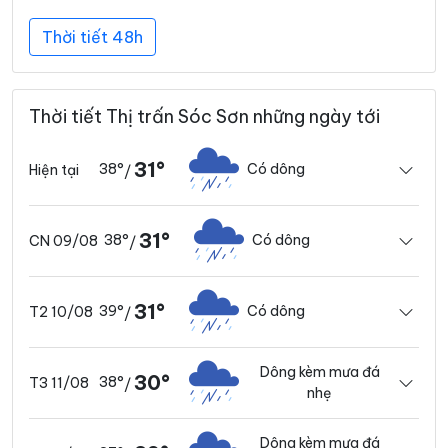
Thời tiết 48h
Thời tiết Thị trấn Sóc Sơn những ngày tới
31°
38°
Có dông
Hiện tại
/
31°
38°
Có dông
CN 09/08
/
31°
39°
Có dông
T2 10/08
/
Dông kèm mưa đá
30°
38°
T3 11/08
/
nhẹ
Dông kèm mưa đá