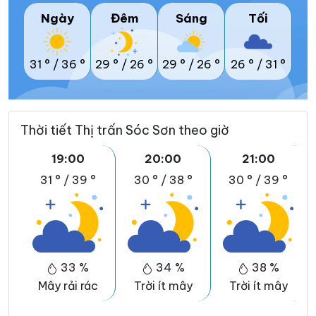
Ngày
Đêm
Sáng
Tối
31 °
/
36 °
29 °
/
26 °
29 °
/
26 °
26 °
/
31 °
Thời tiết Thị trấn Sóc Sơn theo giờ
19:00
20:00
21:00
31 °
/
39 °
30 °
/
38 °
30 °
/
39 °
33 %
34 %
38 %
Mây rải rác
Trời ít mây
Trời ít mây