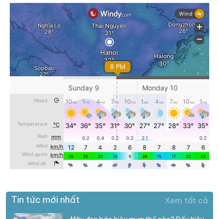
Tin tức mới nhất
Xem tất cả