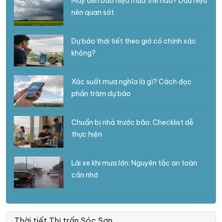
Mây đen báo hiệu mưa thế nào? Dấu hiệu
nên quan sát
Dự báo thời tiết theo giờ có chính xác
không?
Xác suất mưa nghĩa là gì? Cách đọc
phần trăm dự báo
Chuẩn bị nhà trước bão: Checklist dễ
thực hiện
Lái xe khi mưa lớn: Nguyên tắc an toàn
cần nhớ
Thời tiết Thị trấn Sóc Sơn