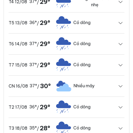
29°
37°
T4 12/08
/
nhẹ
29°
36°
Có dông
T5 13/08
/
29°
37°
Có dông
T6 14/08
/
29°
37°
Có dông
T7 15/08
/
30°
37°
Nhiều mây
CN 16/08
/
29°
36°
Có dông
T2 17/08
/
28°
35°
Có dông
T3 18/08
/