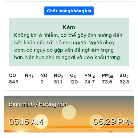
Chất lượng không khí
Kém
Không khí ô nhiễm, có thể gây ảnh hưởng đến
sức khỏe của tất cả mọi người. Người nhạy
cảm có nguy cơ gặp vấn đề nghiêm trọng
hơn. Nên hạn chế ra ngoài và đeo khẩu trang.
CO
NH
NO
NO
O
PM
PM
SO
3
2
3
10
25
2
849
0
51.1
120
74.7
73.6
32.3
Bình minh / Hoàng hôn
05:16 AM
06:29 PM