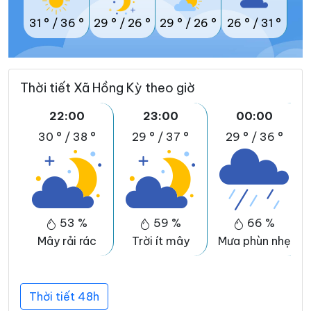
31 °
/
36 °
29 °
/
26 °
29 °
/
26 °
26 °
/
31 °
Thời tiết Xã Hồng Kỳ theo giờ
22:00
23:00
00:00
30 °
/
38 °
29 °
/
37 °
29 °
/
36 °
53 %
59 %
66 %
Mây rải rác
Trời ít mây
Mưa phùn nhẹ
Thời tiết 48h