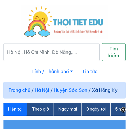
Tìm
kiếm
Tỉnh / Thành phố
Tin tức
Trang chủ
/
Hà Nội
/
Huyện Sóc Sơn
/
Xã Hồng Kỳ
Hiện tại
Theo giờ
Ngày mai
3 ngày tới
5 ngày 