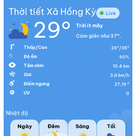
Thời tiết Xã Hồng Kỳ
Live
29°
Trời ít mây
Cảm giác như 37°.
Thấp/Cao
26°/36°
Độ ẩm
90%
Tầm nhìn
10.4 km
Gió
3.6 km/h
Điểm ngưng
27.19 °
UV
0
Nhiệt độ
Ngày
Đêm
Sáng
Tối