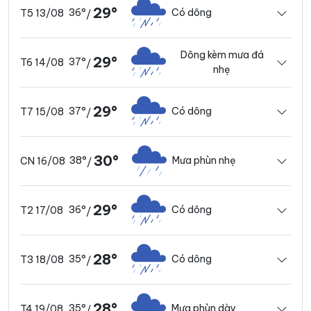
29°
36°
Có dông
T5 13/08
/
Dông kèm mưa đá
29°
37°
T6 14/08
/
nhẹ
29°
37°
Có dông
T7 15/08
/
30°
38°
Mưa phùn nhẹ
CN 16/08
/
29°
36°
Có dông
T2 17/08
/
28°
35°
Có dông
T3 18/08
/
28°
35°
Mưa phùn dày
T4 19/08
/