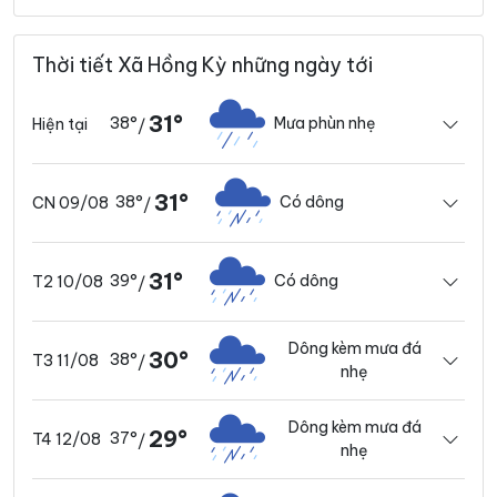
Thời tiết Xã Hồng Kỳ những ngày tới
31°
38°
Mưa phùn nhẹ
Hiện tại
/
31°
38°
Có dông
CN 09/08
/
31°
39°
Có dông
T2 10/08
/
Dông kèm mưa đá
30°
38°
T3 11/08
/
nhẹ
Dông kèm mưa đá
29°
37°
T4 12/08
/
nhẹ