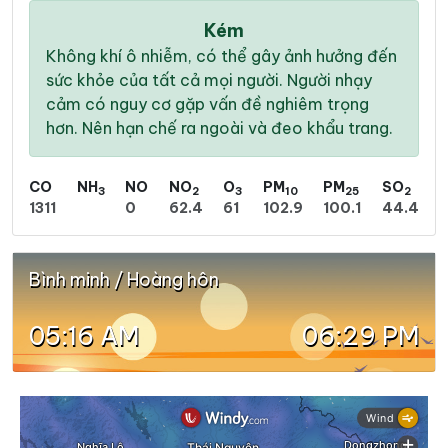
Kém
Không khí ô nhiễm, có thể gây ảnh hưởng đến
sức khỏe của tất cả mọi người. Người nhạy
cảm có nguy cơ gặp vấn đề nghiêm trọng
hơn. Nên hạn chế ra ngoài và đeo khẩu trang.
CO
NH
NO
NO
O
PM
PM
SO
3
2
3
10
25
2
1311
0
62.4
61
102.9
100.1
44.4
Bình minh / Hoàng hôn
05:16 AM
06:29 PM