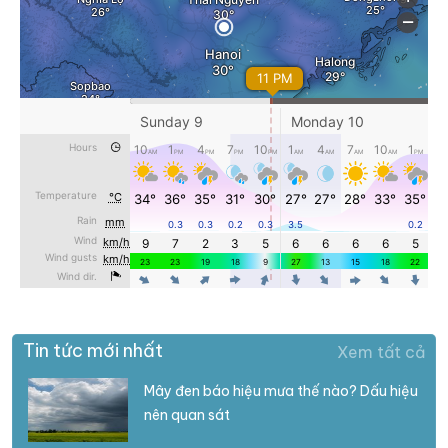
Tin tức mới nhất
Xem tất cả
Mây đen báo hiệu mưa thế nào? Dấu hiệu
nên quan sát