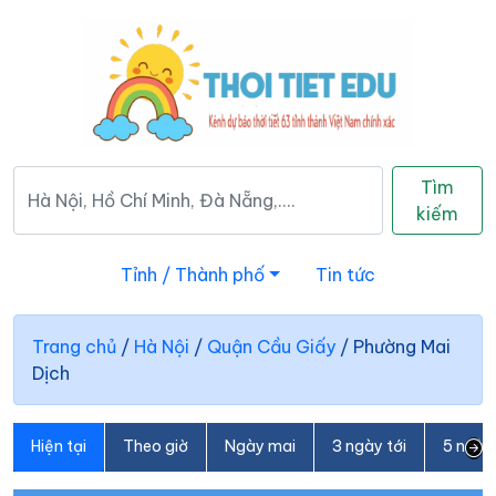
Tìm
kiếm
Tỉnh / Thành phố
Tin tức
Trang chủ
/
Hà Nội
/
Quận Cầu Giấy
/
Phường Mai
Dịch
Hiện tại
Theo giờ
Ngày mai
3 ngày tới
5 ngày 