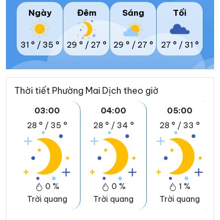
Ngày
Đêm
Sáng
Tối
31 °
/
35 °
29 °
/
27 °
29 °
/
27 °
27 °
/
31 °
Thời tiết Phường Mai Dịch theo giờ
03:00
04:00
05:00
28 °
/
35 °
28 °
/
34 °
28 °
/
33 °
0 %
0 %
1 %
Trời quang
Trời quang
Trời quang