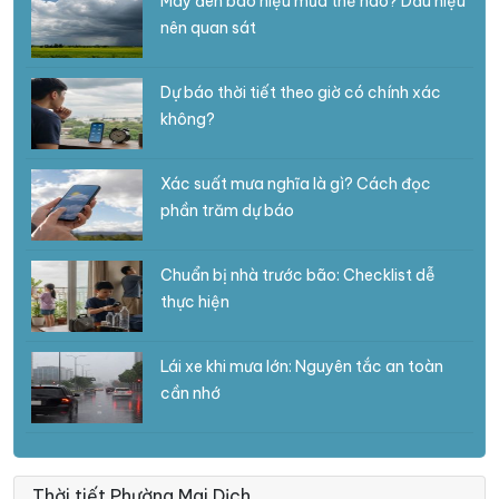
Mây đen báo hiệu mưa thế nào? Dấu hiệu
nên quan sát
Dự báo thời tiết theo giờ có chính xác
không?
Xác suất mưa nghĩa là gì? Cách đọc
phần trăm dự báo
Chuẩn bị nhà trước bão: Checklist dễ
thực hiện
Lái xe khi mưa lớn: Nguyên tắc an toàn
cần nhớ
Thời tiết Phường Mai Dịch