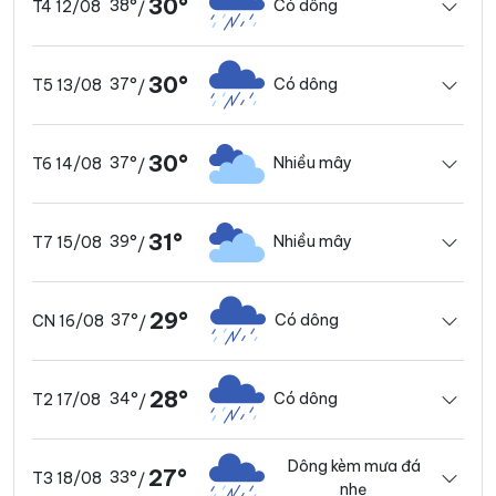
30°
38°
Có dông
T4 12/08
/
30°
37°
Có dông
T5 13/08
/
30°
37°
Nhiều mây
T6 14/08
/
31°
39°
Nhiều mây
T7 15/08
/
29°
37°
Có dông
CN 16/08
/
28°
34°
Có dông
T2 17/08
/
Dông kèm mưa đá
27°
33°
T3 18/08
/
nhẹ