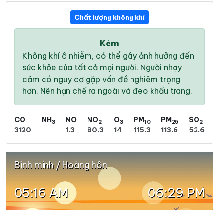
Chất lượng không khí
Kém
Không khí ô nhiễm, có thể gây ảnh hưởng đến
sức khỏe của tất cả mọi người. Người nhạy
cảm có nguy cơ gặp vấn đề nghiêm trọng
hơn. Nên hạn chế ra ngoài và đeo khẩu trang.
CO
NH
NO
NO
O
PM
PM
SO
3
2
3
10
25
2
3120
1.3
80.3
14
115.3
113.6
52.6
Bình minh / Hoàng hôn
05:16 AM
06:29 PM