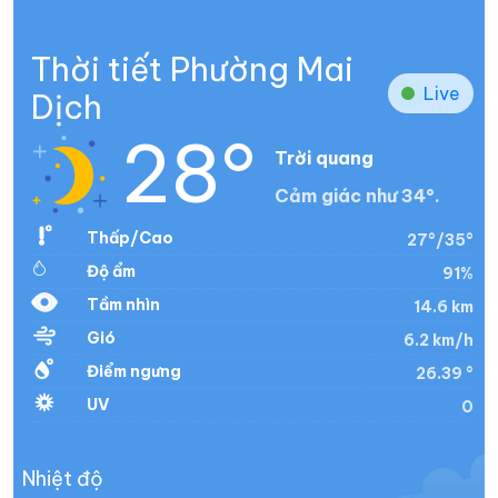
Thời tiết Phường Mai
Live
Dịch
28°
Trời quang
Cảm giác như 34°.
Thấp/Cao
27°/35°
Độ ẩm
91%
Tầm nhìn
14.6 km
Gió
6.2 km/h
Điểm ngưng
26.39 °
UV
0
Nhiệt độ