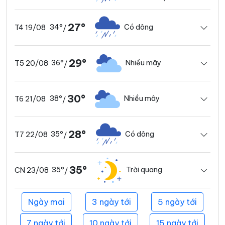
27°
34°
Có dông
T4 19/08
/
29°
36°
Nhiều mây
T5 20/08
/
30°
38°
Nhiều mây
T6 21/08
/
28°
35°
Có dông
T7 22/08
/
35°
35°
Trời quang
CN 23/08
/
Ngày mai
3 ngày tới
5 ngày tới
7 ngày tới
10 ngày tới
15 ngày tới