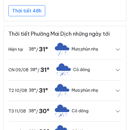
Thời tiết 48h
Thời tiết Phường Mai Dịch những ngày tới
31°
38°
Mưa phùn nhẹ
Hiện tại
/
31°
38°
Có dông
CN 09/08
/
31°
38°
Mưa phùn nhẹ
T2 10/08
/
30°
38°
Có dông
T3 11/08
/