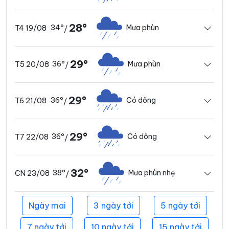
28°
34°
Mưa phùn
T4 19/08
/
29°
36°
Mưa phùn
T5 20/08
/
29°
36°
Có dông
T6 21/08
/
29°
36°
Có dông
T7 22/08
/
32°
38°
Mưa phùn nhẹ
CN 23/08
/
Ngày mai
3 ngày tới
5 ngày tới
7 ngày tới
10 ngày tới
15 ngày tới