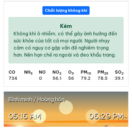
Chất lượng không khí
Kém
Không khí ô nhiễm, có thể gây ảnh hưởng đến
sức khỏe của tất cả mọi người. Người nhạy
cảm có nguy cơ gặp vấn đề nghiêm trọng
hơn. Nên hạn chế ra ngoài và đeo khẩu trang.
CO
NH
NO
NO
O
PM
PM
SO
3
2
3
10
25
2
734
0
56.1
56
79.2
78.5
39.1
Bình minh / Hoàng hôn
05:16 AM
06:29 PM