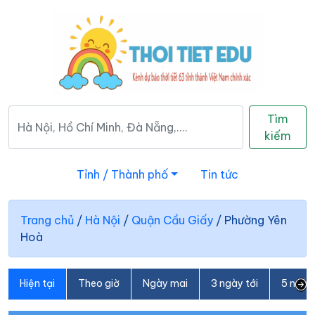
Tìm
kiếm
Tỉnh / Thành phố
Tin tức
Trang chủ
/
Hà Nội
/
Quận Cầu Giấy
/
Phường Yên
Hoà
Hiện tại
Theo giờ
Ngày mai
3 ngày tới
5 ngày 