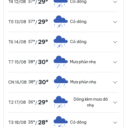
29°
37°
Có dông
T4 12/08
/
29°
37°
Có dông
T5 13/08
/
29°
37°
Có dông
T6 14/08
/
30°
38°
Mưa phùn nhẹ
T7 15/08
/
30°
38°
Mưa phùn nhẹ
CN 16/08
/
Dông kèm mưa đá
29°
36°
T2 17/08
/
nhẹ
28°
35°
Có dông
T3 18/08
/