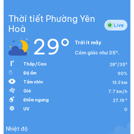
Thời tiết Phường Yên
Live
Hoà
29°
Trời ít mây
Cảm giác như 35°.
Thấp/Cao
28°/35°
Độ ẩm
90%
Tầm nhìn
13.3 km
Gió
7.7 km/h
Điểm ngưng
27.19 °
UV
0
Nhiệt độ