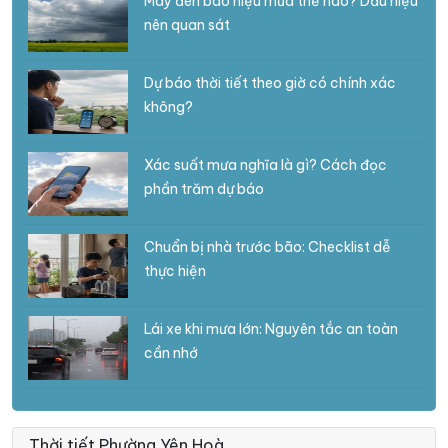
Mây đen báo hiệu mưa thế nào? Dấu hiệu
nên quan sát
Dự báo thời tiết theo giờ có chính xác
không?
Xác suất mưa nghĩa là gì? Cách đọc
phần trăm dự báo
Chuẩn bị nhà trước bão: Checklist dễ
thực hiện
Lái xe khi mưa lớn: Nguyên tắc an toàn
cần nhớ
Thời tiết Phường Yên Hoà