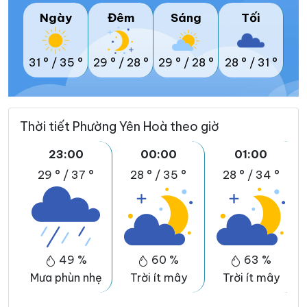
Ngày
Đêm
Sáng
Tối
31 °
/
35 °
29 °
/
28 °
29 °
/
28 °
28 °
/
31 °
Thời tiết Phường Yên Hoà theo giờ
23:00
00:00
01:00
29 °
/
37 °
28 °
/
35 °
28 °
/
34 °
49 %
60 %
63 %
Mưa phùn nhẹ
Trời ít mây
Trời ít mây