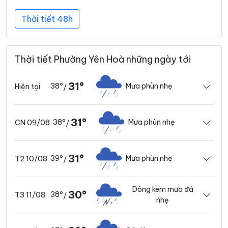
Thời tiết 48h
Thời tiết Phường Yên Hoà những ngày tới
31°
38°
Mưa phùn nhẹ
Hiện tại
/
31°
38°
Mưa phùn nhẹ
CN 09/08
/
31°
39°
Mưa phùn nhẹ
T2 10/08
/
Dông kèm mưa đá
30°
38°
T3 11/08
/
nhẹ