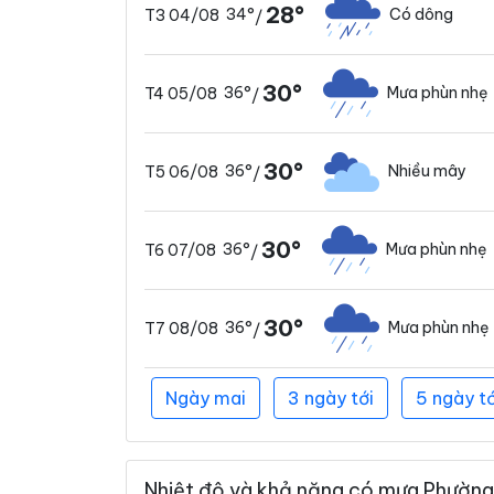
28°
34°
Có dông
T3 04/08
/
30°
36°
Mưa phùn nhẹ
T4 05/08
/
30°
36°
Nhiều mây
T5 06/08
/
30°
36°
Mưa phùn nhẹ
T6 07/08
/
30°
36°
Mưa phùn nhẹ
T7 08/08
/
Ngày mai
3 ngày tới
5 ngày tớ
Nhiệt độ và khả năng có mưa Phường 