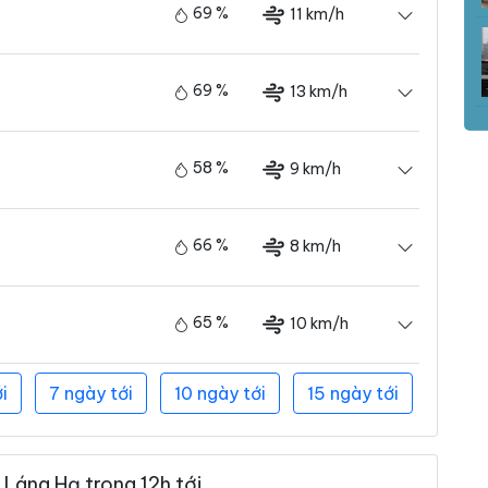
69 %
11 km/h
69 %
13 km/h
58 %
9 km/h
66 %
8 km/h
65 %
10 km/h
i
7 ngày tới
10 ngày tới
15 ngày tới
Láng Hạ trong 12h tới