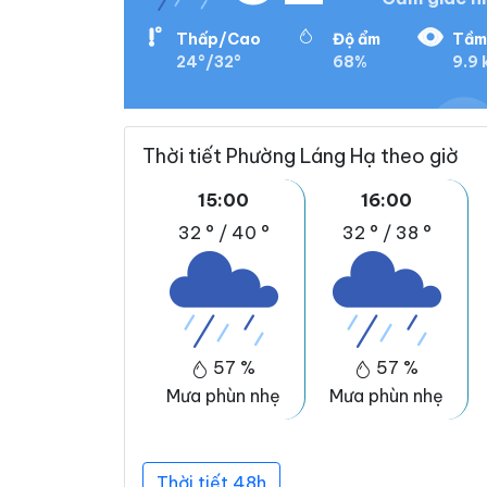
Thấp/Cao
Độ ẩm
Tầm
24°/32°
68%
9.9 
Thời tiết Phường Láng Hạ theo giờ
15:00
16:00
32 °
/
40 °
32 °
/
38 °
57 %
57 %
Mưa phùn nhẹ
Mưa phùn nhẹ
Thời tiết 48h