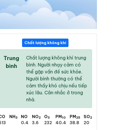
Chất lượng không khí
20:00
21:00
22:00
Trung
Chất lượng không khí trung
28 °
/
35 °
28 °
/
34 °
28 °
/
34 °
bình. Người nhạy cảm có
bình
thể gặp vấn đề sức khỏe.
Người bình thường có thể
cảm thấy khó chịu nếu tiếp
xúc lâu. Cân nhắc ở trong
46 %
24 %
8 %
nhà.
Trời quang
Trời quang
Trời quang
CO
NH
NO
NO
O
PM
PM
SO
3
2
3
10
25
2
513
0.4
3.6
232
40.4
38.8
20