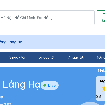
k
ờng Láng Hạ
3 ngày tới
5 ngày tới
7 ngày tới
10 ng
Nhi
g Láng Hạ
N
Live
28 °
hẹ
ư 38°.