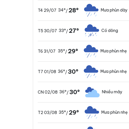
28°
34°
Mưa phùn dày
T4 29/07
/
27°
33°
Có dông
T5 30/07
/
29°
35°
Mưa phùn nhẹ
T6 31/07
/
30°
36°
Mưa phùn nhẹ
T7 01/08
/
30°
36°
Nhiều mây
CN 02/08
/
29°
35°
Mưa phùn nhẹ
T2 03/08
/