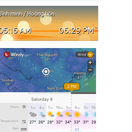
Bình minh / Hoàng hôn
05:16 AM
06:29 PM