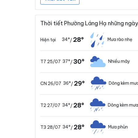
Thời tiết Phường Láng Hạ những ngày
28°
34°
Mưa rào nhẹ
Hiện tại
/
30°
37°
Nhiều mây
T7 25/07
/
29°
36°
Dông kèm mưa
CN 26/07
/
28°
34°
Dông kèm mưa
T2 27/07
/
28°
34°
Mưa phùn
T3 28/07
/