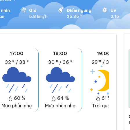
 nhìn
Gió
Điểm ngưng
UV
km
5.8 km/h
25.35 °
2.15
17:00
18:00
19:00
32 °
/
38 °
30 °
/
36 °
29 °
/
35 °
60 %
64 %
61 %
Mưa phùn nhẹ
Mưa phùn nhẹ
Trời quang