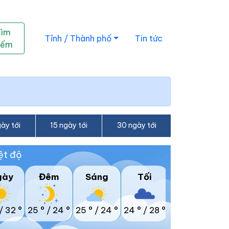
Tìm
Tỉnh / Thành phố
Tin tức
iếm
ày tới
15 ngày tới
30 ngày tới
ệt độ
gày
Đêm
Sáng
Tối
/
32 °
25 °
/
24 °
25 °
/
24 °
24 °
/
28 °