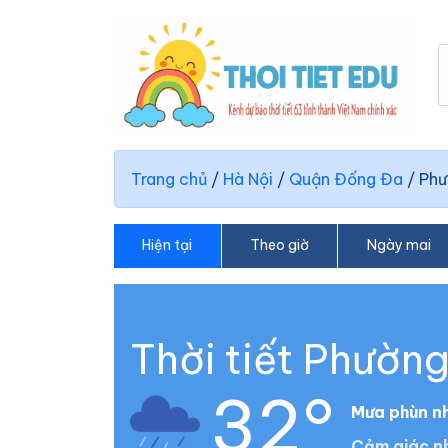
Trang chủ
/
Hà Nội
/
Quận Đống Đa
/
Phư
Hiện tại
Theo giờ
Ngày mai
Thời tiết Phườn
32°
Mưa phùn n
Cảm giác nh