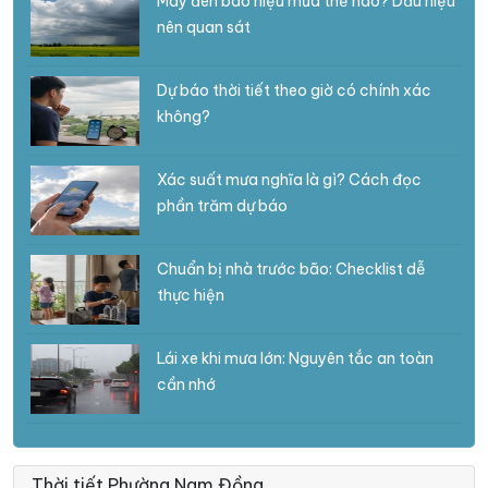
Mây đen báo hiệu mưa thế nào? Dấu hiệu
nên quan sát
Dự báo thời tiết theo giờ có chính xác
không?
Xác suất mưa nghĩa là gì? Cách đọc
phần trăm dự báo
Chuẩn bị nhà trước bão: Checklist dễ
thực hiện
Lái xe khi mưa lớn: Nguyên tắc an toàn
cần nhớ
Thời tiết Phường Nam Đồng