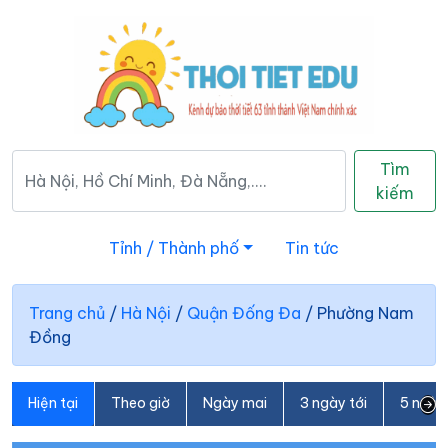
Tìm
kiếm
Tỉnh / Thành phố
Tin tức
Trang chủ
/
Hà Nội
/
Quận Đống Đa
/
Phường Nam
Đồng
Hiện tại
Theo giờ
Ngày mai
3 ngày tới
5 ngày 