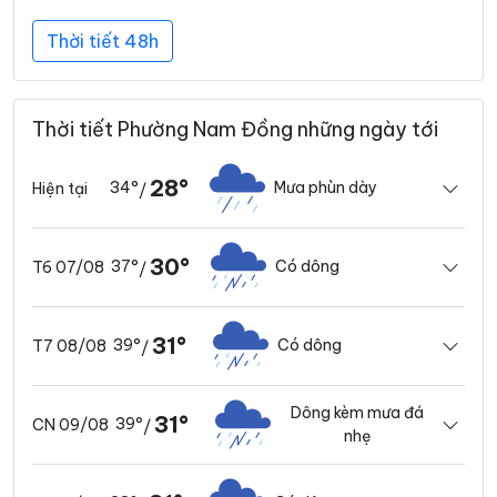
Thời tiết 48h
Thời tiết Phường Nam Đồng những ngày tới
28°
34°
Mưa phùn dày
Hiện tại
/
30°
37°
Có dông
T6 07/08
/
31°
39°
Có dông
T7 08/08
/
Dông kèm mưa đá
31°
39°
CN 09/08
/
nhẹ