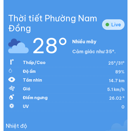
Thời tiết Phường Nam
Live
Đồng
28°
Nhiều mây
Cảm giác như 35°.
Thấp/Cao
25°/31°
Độ ẩm
89%
Tầm nhìn
14.7 km
Gió
5.1 km/h
Điểm ngưng
26.02 °
UV
0
Nhiệt độ