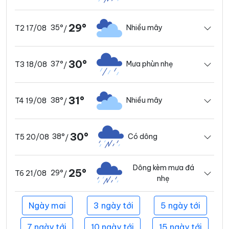
29°
35°
Nhiều mây
T2 17/08
/
30°
37°
Mưa phùn nhẹ
T3 18/08
/
31°
38°
Nhiều mây
T4 19/08
/
30°
38°
Có dông
T5 20/08
/
Dông kèm mưa đá
25°
29°
T6 21/08
/
nhẹ
Ngày mai
3 ngày tới
5 ngày tới
7 ngày tới
10 ngày tới
15 ngày tới