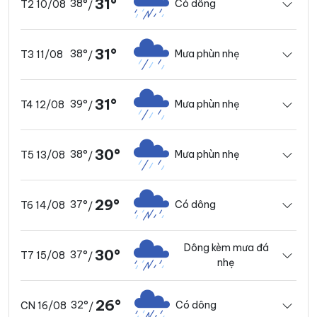
31°
38°
Có dông
T2 10/08
/
31°
38°
Mưa phùn nhẹ
T3 11/08
/
31°
39°
Mưa phùn nhẹ
T4 12/08
/
30°
38°
Mưa phùn nhẹ
T5 13/08
/
29°
37°
Có dông
T6 14/08
/
Dông kèm mưa đá
30°
37°
T7 15/08
/
nhẹ
26°
32°
Có dông
CN 16/08
/