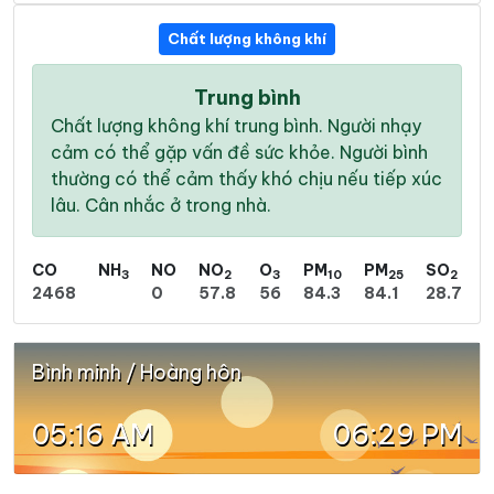
Chất lượng không khí
Trung bình
Chất lượng không khí trung bình. Người nhạy
cảm có thể gặp vấn đề sức khỏe. Người bình
thường có thể cảm thấy khó chịu nếu tiếp xúc
lâu. Cân nhắc ở trong nhà.
CO
NH
NO
NO
O
PM
PM
SO
3
2
3
10
25
2
2468
0
57.8
56
84.3
84.1
28.7
Bình minh / Hoàng hôn
05:16 AM
06:29 PM