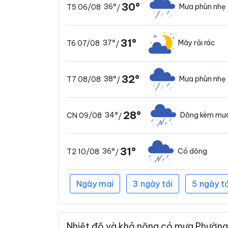
30°
36°
Mưa phùn nhẹ
T5 06/08
/
31°
37°
Mây rải rác
T6 07/08
/
32°
38°
Mưa phùn nhẹ
T7 08/08
/
28°
34°
Dông kèm mưa
CN 09/08
/
31°
36°
Có dông
T2 10/08
/
Ngày mai
3 ngày tới
5 ngày tớ
Nhiệt độ và khả năng có mưa Phường 