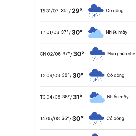
29°
35°
Có dông
T6 31/07
/
30°
37°
Nhiều mây
T7 01/08
/
30°
37°
Mưa phùn nhẹ
CN 02/08
/
30°
38°
Có dông
T2 03/08
/
31°
38°
Nhiều mây
T3 04/08
/
30°
36°
Có dông
T4 05/08
/