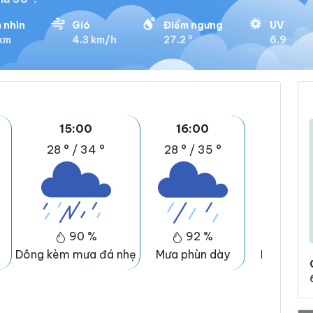
 nhìn
Gió
Điểm ngưng
UV
 km
4.3 km/h
27.2 °
6.9
15:00
16:00
17:0
28 °
/
34 °
28 °
/
35 °
28 °
/
3
90 %
92 %
89 
Dông kèm mưa đá nhẹ
Mưa phùn dày
Mưa phùn