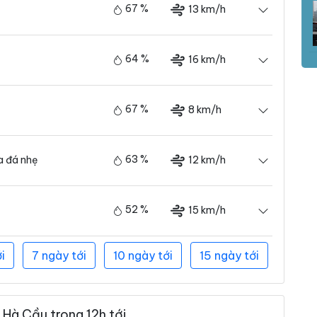
67 %
13 km/h
64 %
16 km/h
67 %
8 km/h
63 %
12 km/h
 đá nhẹ
52 %
15 km/h
i
7 ngày tới
10 ngày tới
15 ngày tới
Hà Cầu trong 12h tới