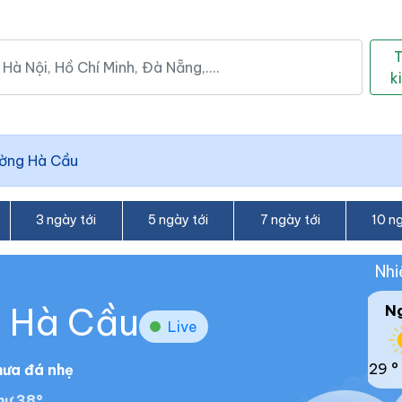
k
ờng Hà Cầu
3 ngày tới
5 ngày tới
7 ngày tới
10 ng
Nhi
g Hà Cầu
N
Live
29 °
ưa đá nhẹ
hư 38°.