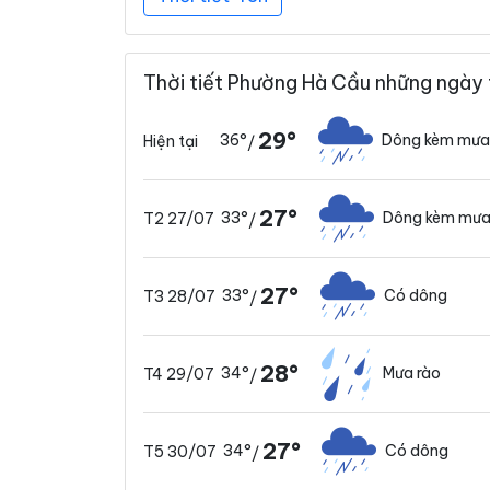
Thời tiết Phường Hà Cầu những ngày 
29°
36°
Dông kèm mưa
Hiện tại
/
27°
33°
Dông kèm mưa
T2 27/07
/
27°
33°
Có dông
T3 28/07
/
28°
34°
Mưa rào
T4 29/07
/
27°
34°
Có dông
T5 30/07
/