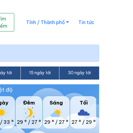
Tìm
Tỉnh / Thành phố
Tin tức
iếm
ày tới
15 ngày tới
30 ngày tới
ệt độ
gày
Đêm
Sáng
Tối
/
33 °
29 °
/
27 °
29 °
/
27 °
27 °
/
29 °