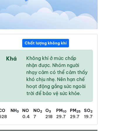
Chất lượng không khí
0
18:00
19:00
20:0
Khá
Không khí ở mức chấp
4 °
28 °
/
34 °
27 °
/
34 °
27 °
/
3
nhận được. Nhóm người
nhạy cảm có thể cảm thấy
khó chịu nhẹ. Nên hạn chế
hoạt động gắng sức ngoài
trời để bảo vệ sức khỏe.
%
83 %
75 %
61 
 nhẹ
Nhiều mây
Nhiều mây
Nhiều 
CO
NH
NO
NO
O
PM
PM
SO
3
2
3
10
25
2
628
0.4
7
218
29.7
29.7
19.7