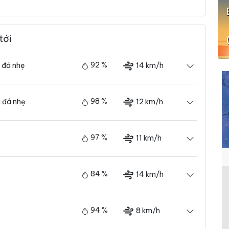
tới
92 %
14 km/h
 đá nhẹ
98 %
12 km/h
 đá nhẹ
97 %
11 km/h
84 %
14 km/h
94 %
8 km/h