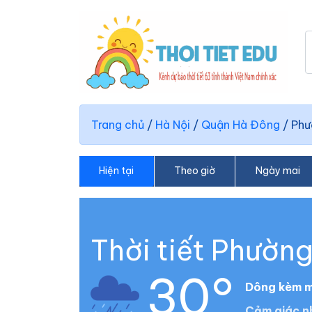
Trang chủ
/
Hà Nội
/
Quận Hà Đông
/
Phư
Hiện tại
Theo giờ
Ngày mai
Thời tiết Phườn
30°
Dông kèm m
Cảm giác n