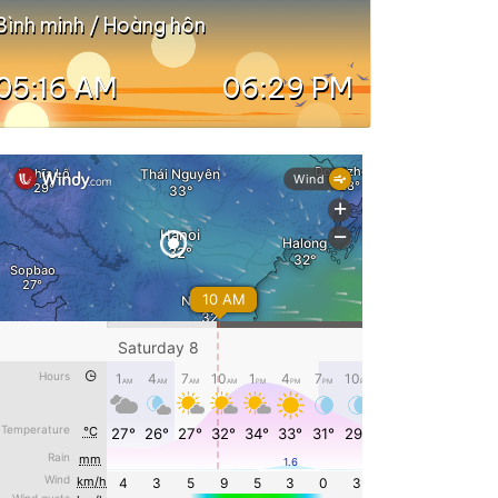
Bình minh / Hoàng hôn
05:16 AM
06:29 PM