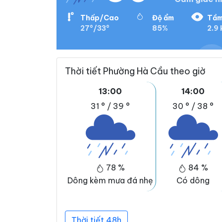
Thấp/Cao
Độ ẩm
Tầm
27°/33°
85%
2.9
Thời tiết Phường Hà Cầu theo giờ
13:00
14:00
31 °
/
39 °
30 °
/
38 °
78 %
84 %
Dông kèm mưa đá nhẹ
Có dông
Thời tiết 48h