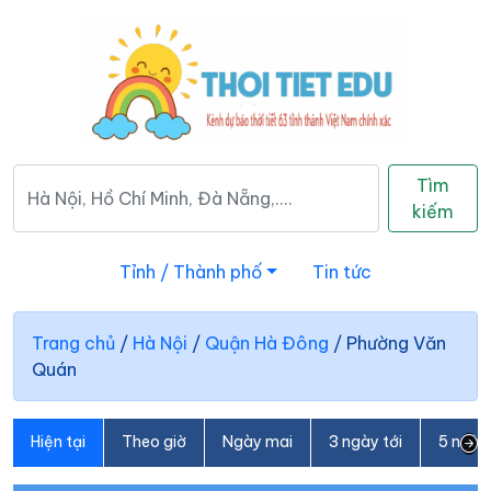
Tìm
kiếm
Tỉnh / Thành phố
Tin tức
Trang chủ
/
Hà Nội
/
Quận Hà Đông
/
Phường Văn
Quán
Hiện tại
Theo giờ
Ngày mai
3 ngày tới
5 ngày 