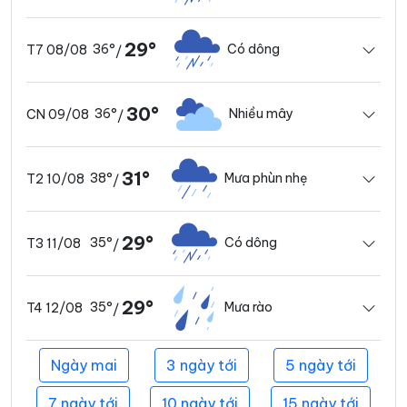
29°
36°
Có dông
T7 08/08
/
30°
36°
Nhiều mây
CN 09/08
/
31°
38°
Mưa phùn nhẹ
T2 10/08
/
29°
35°
Có dông
T3 11/08
/
29°
35°
Mưa rào
T4 12/08
/
Ngày mai
3 ngày tới
5 ngày tới
7 ngày tới
10 ngày tới
15 ngày tới