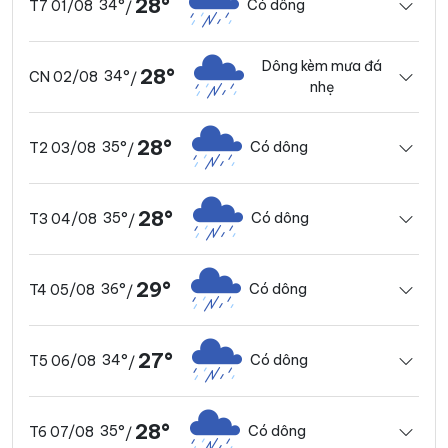
28°
34°
Có dông
T7 01/08
/
Dông kèm mưa đá
28°
34°
CN 02/08
/
nhẹ
28°
35°
Có dông
T2 03/08
/
28°
35°
Có dông
T3 04/08
/
29°
36°
Có dông
T4 05/08
/
27°
34°
Có dông
T5 06/08
/
28°
35°
Có dông
T6 07/08
/