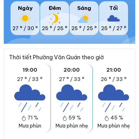
Ngày
Đêm
Sáng
Tối
27 °
/
30 °
25 °
/
25 °
25 °
/
25 °
25 °
/
27 °
Thời tiết Phường Văn Quán theo giờ
19:00
20:00
21:00
27 °
/
33 °
27 °
/
33 °
26 °
/
33 °
71 %
59 %
45 %
Mưa phùn
Mưa phùn nhẹ
Mưa phùn nhẹ