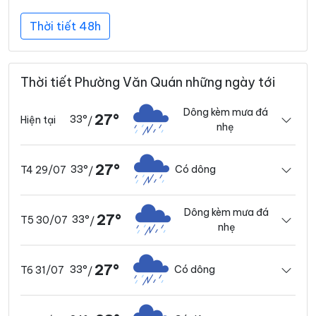
Thời tiết 48h
Thời tiết Phường Văn Quán những ngày tới
Dông kèm mưa đá
27°
33°
Hiện tại
/
nhẹ
27°
33°
Có dông
T4 29/07
/
Dông kèm mưa đá
27°
33°
T5 30/07
/
nhẹ
27°
33°
Có dông
T6 31/07
/