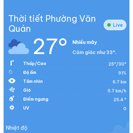
Thời tiết Phường Văn
Live
Quán
27°
Nhiều mây
Cảm giác như 33°.
Thấp/Cao
25°/30°
Độ ẩm
91%
Tầm nhìn
6.7 km
Gió
5.7 km/h
Điểm ngưng
25.4 °
UV
0
Nhiệt độ