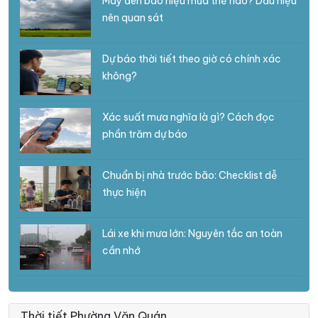
Mây đen báo hiệu mưa thế nào? Dấu hiệu
nên quan sát
Dự báo thời tiết theo giờ có chính xác
không?
Xác suất mưa nghĩa là gì? Cách đọc
phần trăm dự báo
Chuẩn bị nhà trước bão: Checklist dễ
thực hiện
Lái xe khi mưa lớn: Nguyên tắc an toàn
cần nhớ
Thời tiết Phường Văn Quán