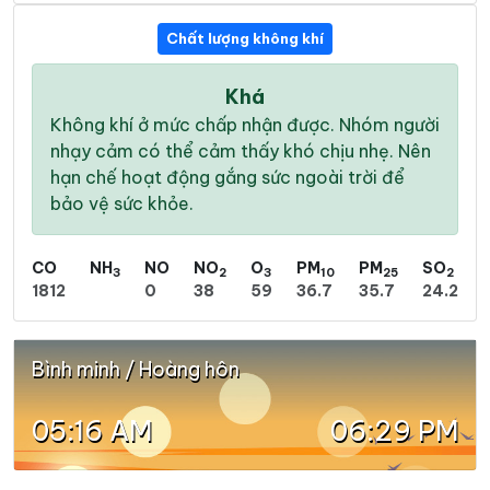
Chất lượng không khí
Khá
Không khí ở mức chấp nhận được. Nhóm người
nhạy cảm có thể cảm thấy khó chịu nhẹ. Nên
hạn chế hoạt động gắng sức ngoài trời để
bảo vệ sức khỏe.
CO
NH
NO
NO
O
PM
PM
SO
3
2
3
10
25
2
1812
0
38
59
36.7
35.7
24.2
Bình minh / Hoàng hôn
05:16 AM
06:29 PM