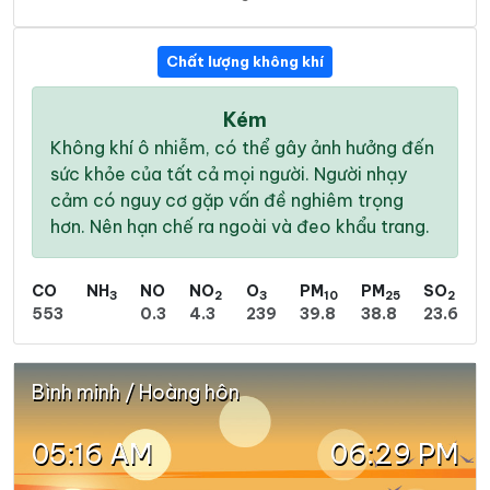
Chất lượng không khí
Kém
Không khí ô nhiễm, có thể gây ảnh hưởng đến
sức khỏe của tất cả mọi người. Người nhạy
cảm có nguy cơ gặp vấn đề nghiêm trọng
hơn. Nên hạn chế ra ngoài và đeo khẩu trang.
CO
NH
NO
NO
O
PM
PM
SO
3
2
3
10
25
2
553
0.3
4.3
239
39.8
38.8
23.6
Bình minh / Hoàng hôn
05:16 AM
06:29 PM