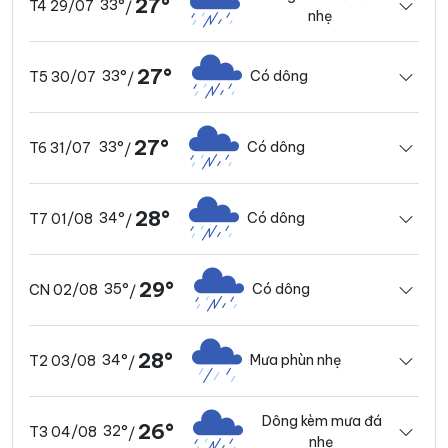
27°
33°
T4 29/07
/
nhẹ
27°
33°
Có dông
T5 30/07
/
27°
33°
Có dông
T6 31/07
/
28°
34°
Có dông
T7 01/08
/
29°
35°
Có dông
CN 02/08
/
28°
34°
Mưa phùn nhẹ
T2 03/08
/
Dông kèm mưa đá
26°
32°
T3 04/08
/
nhẹ