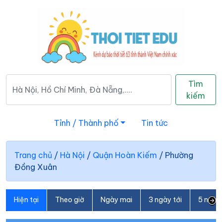
Tìm
kiếm
Tỉnh / Thành phố
Tin tức
Trang chủ
/
Hà Nội
/
Quận Hoàn Kiếm
/
Phường
Đồng Xuân
Hiện tại
Theo giờ
Ngày mai
3 ngày tới
5 ngày 