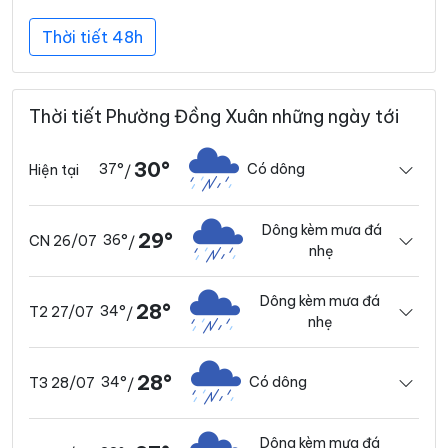
Thời tiết 48h
Thời tiết Phường Đồng Xuân những ngày tới
30°
37°
Có dông
Hiện tại
/
Dông kèm mưa đá
29°
36°
CN 26/07
/
nhẹ
Dông kèm mưa đá
28°
34°
T2 27/07
/
nhẹ
28°
34°
Có dông
T3 28/07
/
Dông kèm mưa đá