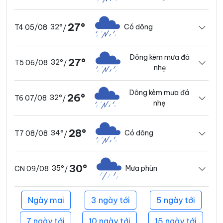
27°
32°
Có dông
T4 05/08
/
Dông kèm mưa đá
27°
32°
T5 06/08
/
nhẹ
Dông kèm mưa đá
26°
32°
T6 07/08
/
nhẹ
28°
34°
Có dông
T7 08/08
/
30°
35°
Mưa phùn
CN 09/08
/
Ngày mai
3 ngày tới
5 ngày tới
7 ngày tới
10 ngày tới
15 ngày tới