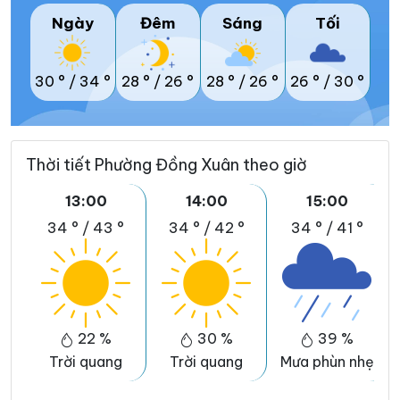
Ngày
Đêm
Sáng
Tối
30 °
/
34 °
28 °
/
26 °
28 °
/
26 °
26 °
/
30 °
Thời tiết Phường Đồng Xuân theo giờ
13:00
14:00
15:00
34 °
/
43 °
34 °
/
42 °
34 °
/
41 °
22 %
30 %
39 %
Trời quang
Trời quang
Mưa phùn nhẹ