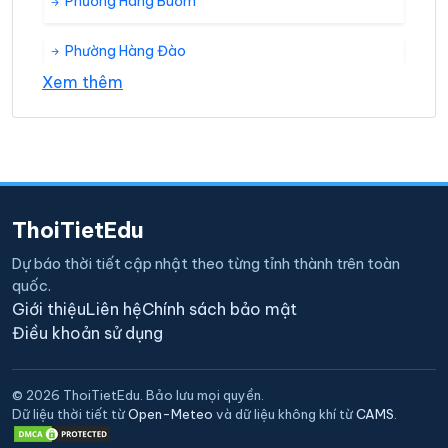
Phường Hàng Buồm
Phường Hàng Đào
Xem thêm
Phường Hàng Gai
Phường Hàng Mã
Phường Hàng Trống
ThoiTietEdu
Phường Lý Thái Tổ
Dự báo thời tiết cập nhật theo từng tỉnh thành trên toàn
quốc.
Phường Phan Chu Trinh
Giới thiệu
Liên hệ
Chính sách bảo mật
Điều khoản sử dụng
Phường Phúc Tân
© 2026 ThoiTietEdu. Bảo lưu mọi quyền.
Phường Trần Hưng Đạo
Dữ liệu thời tiết từ
Open-Meteo
và dữ liệu không khí từ
CAMS
.