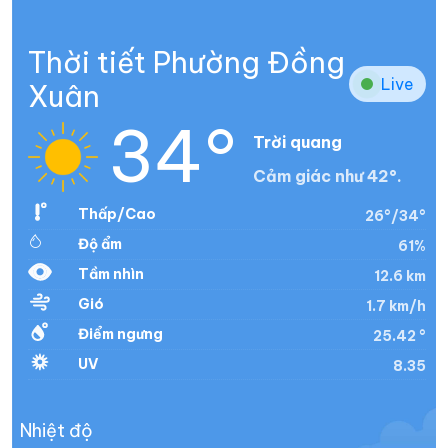
Thời tiết Phường Đồng
Live
Xuân
34°
Trời quang
Cảm giác như 42°.
Thấp/Cao
26°/34°
Độ ẩm
61%
Tầm nhìn
12.6 km
Gió
1.7 km/h
Điểm ngưng
25.42 °
UV
8.35
Nhiệt độ