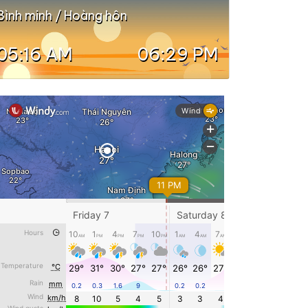
Bình minh / Hoàng hôn
05:16 AM
06:29 PM