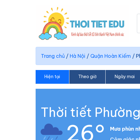
Trang chủ
/
Hà Nội
/
Quận Hoàn Kiếm
/
P
Hiện tại
Theo giờ
Ngày mai
Thời tiết Phườn
26°
Mưa phùn n
Cảm giác n