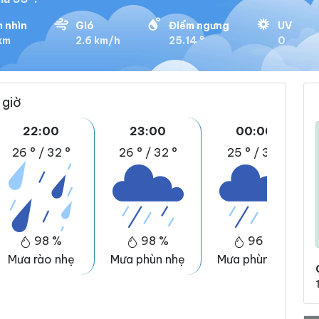
 nhìn
Gió
Điểm ngưng
UV
 km
2.6 km/h
25.14 °
0
 giờ
22:00
23:00
00:00
26 °
/
32 °
26 °
/
32 °
25 °
/
31 °
98 %
98 %
96 %
Mưa rào nhẹ
Mưa phùn nhẹ
Mưa phùn nhẹ