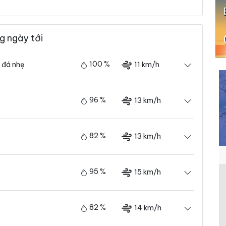
g ngày tới
100 %
11 km/h
 đá nhẹ
96 %
13 km/h
82 %
13 km/h
95 %
15 km/h
82 %
14 km/h