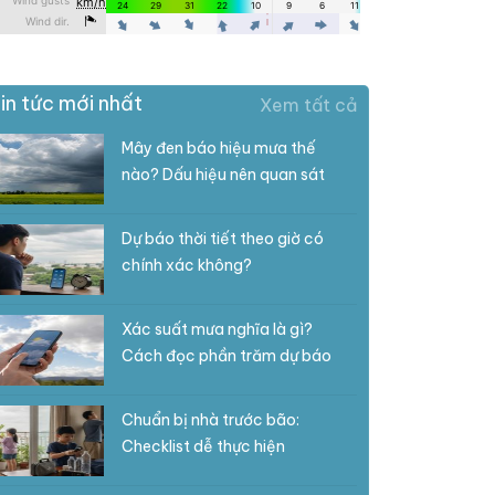
in tức mới nhất
Xem tất cả
Mây đen báo hiệu mưa thế
nào? Dấu hiệu nên quan sát
Dự báo thời tiết theo giờ có
chính xác không?
Xác suất mưa nghĩa là gì?
Cách đọc phần trăm dự báo
Chuẩn bị nhà trước bão:
Checklist dễ thực hiện