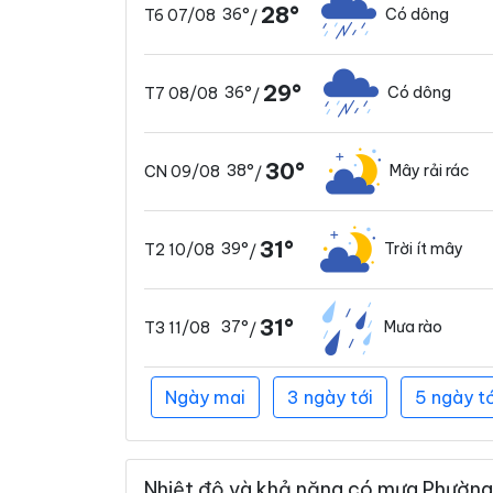
28°
36°
Có dông
T6 07/08
/
29°
36°
Có dông
T7 08/08
/
30°
38°
Mây rải rác
CN 09/08
/
31°
39°
Trời ít mây
T2 10/08
/
31°
37°
Mưa rào
T3 11/08
/
Ngày mai
3 ngày tới
5 ngày tớ
Nhiệt độ và khả năng có mưa Phường 