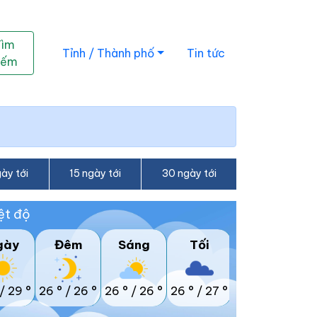
Tìm
Tỉnh / Thành phố
Tin tức
iếm
ày tới
15 ngày tới
30 ngày tới
ệt độ
gày
Đêm
Sáng
Tối
/
29 °
26 °
/
26 °
26 °
/
26 °
26 °
/
27 °