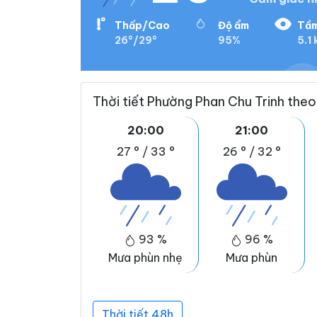
Thấp/Cao
Độ ẩm
Tầm
26°/29°
95%
5.1
Thời tiết Phường Phan Chu Trinh theo
20:00
21:00
27 °
/
33 °
26 °
/
32 °
93 %
96 %
Mưa phùn nhẹ
Mưa phùn
Thời tiết 48h