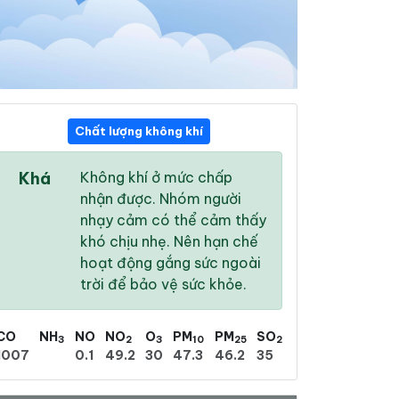
Chất lượng không khí
01:00
02:00
03:00
Khá
Không khí ở mức chấp
25 °
/
31 °
25 °
/
30 °
25 °
/
31 °
nhận được. Nhóm người
nhạy cảm có thể cảm thấy
khó chịu nhẹ. Nên hạn chế
hoạt động gắng sức ngoài
trời để bảo vệ sức khỏe.
94 %
90 %
86 %
Mưa phùn nhẹ
Mưa phùn nhẹ
Mưa phùn nhẹ
CO
NH
NO
NO
O
PM
PM
SO
3
2
3
10
25
2
1007
0.1
49.2
30
47.3
46.2
35