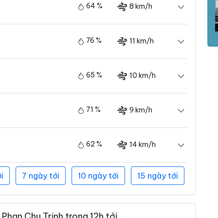
64 %
8 km/h
76 %
11 km/h
65 %
10 km/h
71 %
9 km/h
62 %
14 km/h
i
7 ngày tới
10 ngày tới
15 ngày tới
Phan Chu Trinh trong 12h tới