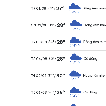
27°
34°
Dông kèm mưa
T7 01/08
/
28°
35°
Dông kèm mưa
CN 02/08
/
28°
34°
Dông kèm mưa
T2 03/08
/
28°
35°
Có dông
T3 04/08
/
30°
37°
Mưa phùn nhẹ
T4 05/08
/
29°
36°
Có dông
T5 06/08
/