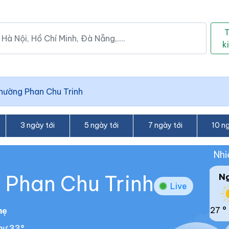
k
hường Phan Chu Trinh
3 ngày tới
5 ngày tới
7 ngày tới
10 ng
Nhi
g Phan Chu Trinh
N
Live
27 °
hẹ
hư 33°.