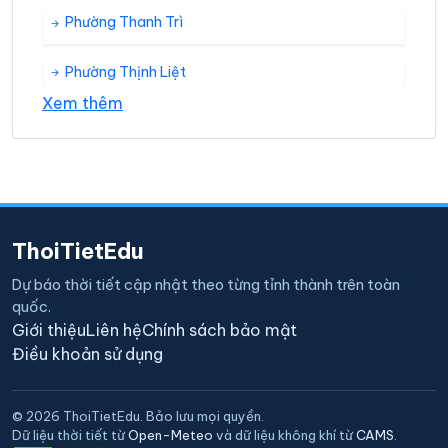
Phường Thanh Trì
Phường Thịnh Liệt
Xem thêm
Phường Trần Phú
Phường Tương Mai
Phường Vĩnh Hưng
ThoiTietEdu
Phường Yên Sở
Dự báo thời tiết cập nhật theo từng tỉnh thành trên toàn
quốc.
Giới thiệu
Liên hệ
Chính sách bảo mật
Điều khoản sử dụng
© 2026 ThoiTietEdu. Bảo lưu mọi quyền.
Dữ liệu thời tiết từ
Open-Meteo
và dữ liệu không khí từ
CAMS
.