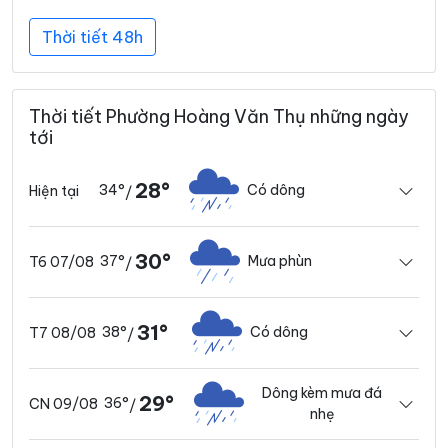
Thời tiết 48h
Thời tiết Phường Hoàng Văn Thụ những ngày
tới
28°
34°
Có dông
Hiện tại
/
30°
37°
Mưa phùn
T6 07/08
/
31°
38°
Có dông
T7 08/08
/
Dông kèm mưa đá
29°
36°
CN 09/08
/
nhẹ