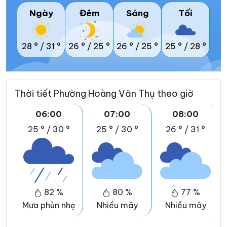
Ngày
Đêm
Sáng
Tối
28 °
/
31 °
26 °
/
25 °
26 °
/
25 °
25 °
/
28 °
Thời tiết Phường Hoàng Văn Thụ theo giờ
06:00
07:00
08:00
25 °
/
30 °
25 °
/
30 °
26 °
/
31 °
82 %
80 %
77 %
Mưa phùn nhẹ
Nhiều mây
Nhiều mây