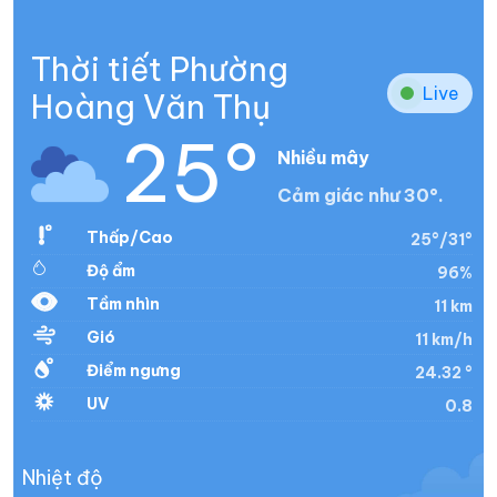
Thời tiết Phường
Live
Hoàng Văn Thụ
25°
Nhiều mây
Cảm giác như 30°.
Thấp/Cao
25°/31°
Độ ẩm
96%
Tầm nhìn
11 km
Gió
11 km/h
Điểm ngưng
24.32 °
UV
0.8
Nhiệt độ