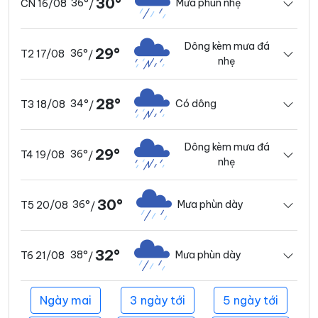
30°
36°
Mưa phùn nhẹ
CN 16/08
/
Dông kèm mưa đá
29°
36°
T2 17/08
/
nhẹ
28°
34°
Có dông
T3 18/08
/
Dông kèm mưa đá
29°
36°
T4 19/08
/
nhẹ
30°
36°
Mưa phùn dày
T5 20/08
/
32°
38°
Mưa phùn dày
T6 21/08
/
Ngày mai
3 ngày tới
5 ngày tới