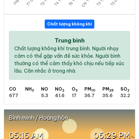
Chất lượng không khí
Trung bình
Chất lượng không khí trung bình. Người nhạy
cảm có thể gặp vấn đề sức khỏe. Người bình
thường có thể cảm thấy khó chịu nếu tiếp xúc
lâu. Cân nhắc ở trong nhà.
CO
NH
NO
NO
O
PM
PM
SO
3
2
3
10
25
2
677
5.3
41.6
17
36.7
35.6
32.2
Bình minh / Hoàng hôn
05:16 AM
06:29 PM