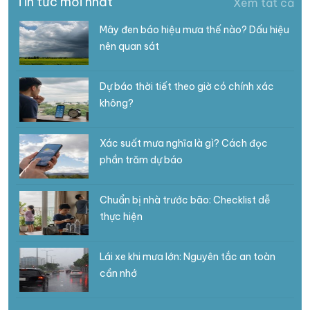
Tin tức mới nhất
Xem tất cả
Mây đen báo hiệu mưa thế nào? Dấu hiệu
nên quan sát
Dự báo thời tiết theo giờ có chính xác
không?
Xác suất mưa nghĩa là gì? Cách đọc
phần trăm dự báo
Chuẩn bị nhà trước bão: Checklist dễ
thực hiện
Lái xe khi mưa lớn: Nguyên tắc an toàn
cần nhớ