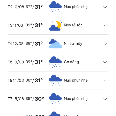
31°
37°
Mưa phùn nhẹ
T2 10/08
/
31°
39°
Mây rải rác
T3 11/08
/
31°
39°
Nhiều mây
T4 12/08
/
31°
39°
Có dông
T5 13/08
/
31°
38°
Mưa phùn nhẹ
T6 14/08
/
30°
38°
Mưa phùn nhẹ
T7 15/08
/