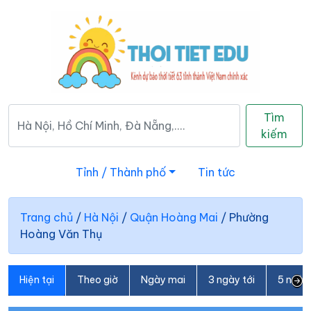
Tìm
kiếm
Tỉnh / Thành phố
Tin tức
Trang chủ
/
Hà Nội
/
Quận Hoàng Mai
/
Phường
Hoàng Văn Thụ
Hiện tại
Theo giờ
Ngày mai
3 ngày tới
5 ngày 