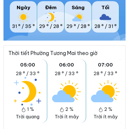
Ngày
Đêm
Sáng
Tối
31 °
/
35 °
29 °
/
28 °
29 °
/
28 °
28 °
/
31 °
Thời tiết Phường Tương Mai theo giờ
05:00
06:00
07:00
28 °
/
33 °
28 °
/
33 °
28 °
/
33 °
1 %
2 %
2 %
Trời quang
Trời ít mây
Trời ít mây