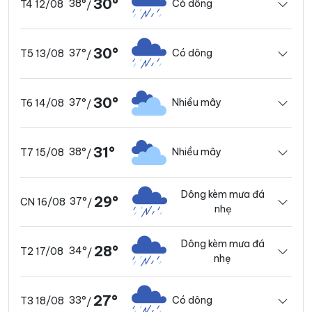
30°
38°
Có dông
T4 12/08
/
30°
37°
Có dông
T5 13/08
/
30°
37°
Nhiều mây
T6 14/08
/
31°
38°
Nhiều mây
T7 15/08
/
Dông kèm mưa đá
29°
37°
CN 16/08
/
nhẹ
Dông kèm mưa đá
28°
34°
T2 17/08
/
nhẹ
27°
33°
Có dông
T3 18/08
/