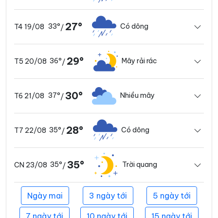
27°
33°
Có dông
T4 19/08
/
29°
36°
Mây rải rác
T5 20/08
/
30°
37°
Nhiều mây
T6 21/08
/
28°
35°
Có dông
T7 22/08
/
35°
35°
Trời quang
CN 23/08
/
Ngày mai
3 ngày tới
5 ngày tới
7 ngày tới
10 ngày tới
15 ngày tới