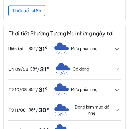
Thời tiết 48h
Thời tiết Phường Tương Mai những ngày tới
31°
38°
Mưa phùn nhẹ
Hiện tại
/
31°
38°
Có dông
CN 09/08
/
31°
38°
Mưa phùn nhẹ
T2 10/08
/
Dông kèm mưa đá
30°
38°
T3 11/08
/
nhẹ