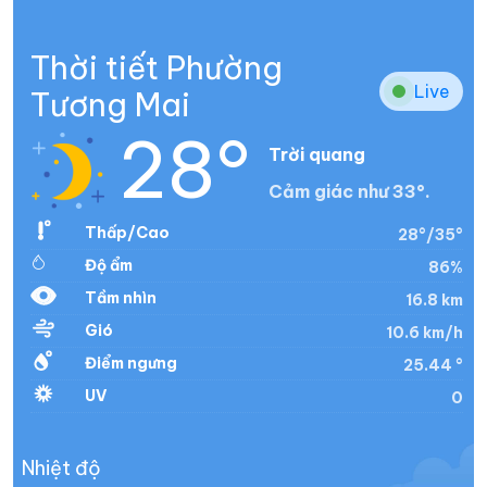
Thời tiết Phường
Live
Tương Mai
28°
Trời quang
Cảm giác như 33°.
Thấp/Cao
28°/35°
Độ ẩm
86%
Tầm nhìn
16.8 km
Gió
10.6 km/h
Điểm ngưng
25.44 °
UV
0
Nhiệt độ