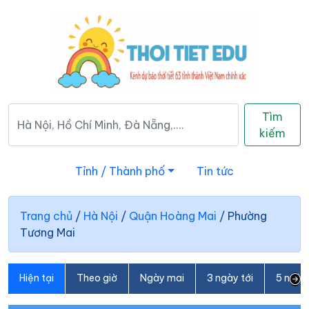
Tìm
kiếm
Tỉnh / Thành phố
Tin tức
Trang chủ
/
Hà Nội
/
Quận Hoàng Mai
/
Phường
Tương Mai
Hiện tại
Theo giờ
Ngày mai
3 ngày tới
5 ngày 