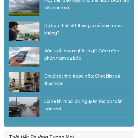
Mây đen báo hiệu mưa thế nào? Dấu hiệu
nên quan sát
Dự báo thời tiết theo giờ có chính xác
không?
Xác suất mưa nghĩa là gì? Cách đọc
phần trăm dự báo
Chuẩn bị nhà trước bão: Checklist dễ
thực hiện
Lái xe khi mưa lớn: Nguyên tắc an toàn
cần nhớ
Thời tiết Phường Tương Mai