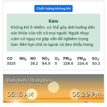
Chất lượng không khí
Kém
Không khí ô nhiễm, có thể gây ảnh hưởng đến
sức khỏe của tất cả mọi người. Người nhạy
cảm có nguy cơ gặp vấn đề nghiêm trọng
hơn. Nên hạn chế ra ngoài và đeo khẩu trang.
CO
NH
NO
NO
O
PM
PM
SO
3
2
3
10
25
2
3323
28.2
84.9
5
228.6
224.4
50.2
Bình minh / Hoàng hôn
05:16 AM
06:29 PM