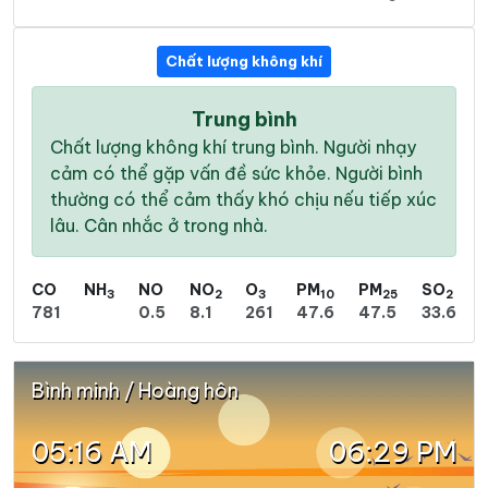
Chất lượng không khí
Trung bình
Chất lượng không khí trung bình. Người nhạy
cảm có thể gặp vấn đề sức khỏe. Người bình
thường có thể cảm thấy khó chịu nếu tiếp xúc
lâu. Cân nhắc ở trong nhà.
CO
NH
NO
NO
O
PM
PM
SO
3
2
3
10
25
2
781
0.5
8.1
261
47.6
47.5
33.6
Bình minh / Hoàng hôn
05:16 AM
06:29 PM