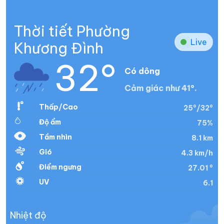
Thời tiết Phường
Live
Khương Đình
32°
Có dông
Cảm giác như 41°.
Thấp/Cao
25°/32°
Độ ẩm
75%
Tầm nhìn
8.1 km
Gió
4.3 km/h
Điểm ngưng
27.01 °
UV
6.1
Nhiệt độ