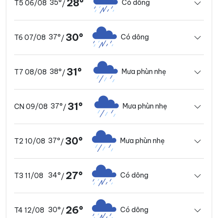
28°
35°
Có dông
T5 06/08
/
30°
37°
Có dông
T6 07/08
/
31°
38°
Mưa phùn nhẹ
T7 08/08
/
31°
37°
Mưa phùn nhẹ
CN 09/08
/
30°
37°
Mưa phùn nhẹ
T2 10/08
/
27°
34°
Có dông
T3 11/08
/
26°
30°
Có dông
T4 12/08
/