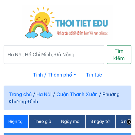
Tìm
kiếm
Tỉnh / Thành phố
Tin tức
Trang chủ
/
Hà Nội
/
Quận Thanh Xuân
/
Phường
Khương Đình
Hiện tại
Theo giờ
Ngày mai
3 ngày tới
5 ngày 