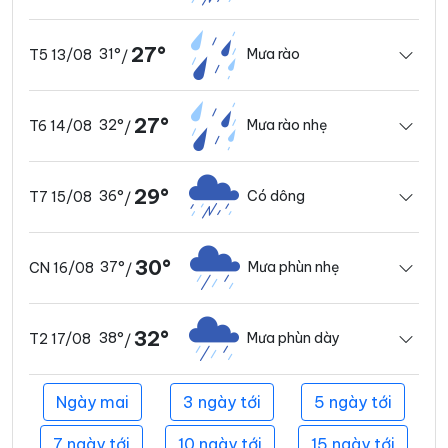
27°
31°
Mưa rào
T5 13/08
/
27°
32°
Mưa rào nhẹ
T6 14/08
/
29°
36°
Có dông
T7 15/08
/
30°
37°
Mưa phùn nhẹ
CN 16/08
/
32°
38°
Mưa phùn dày
T2 17/08
/
Ngày mai
3 ngày tới
5 ngày tới
7 ngày tới
10 ngày tới
15 ngày tới