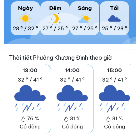
Ngày
Đêm
Sáng
Tối
28 °
/
32 °
27 °
/
25 °
27 °
/
25 °
25 °
/
28 °
Thời tiết Phường Khương Đình theo giờ
13:00
14:00
15:00
32 °
/
41 °
32 °
/
41 °
32 °
/
41 °
76 %
81 %
81 %
Có dông
Có dông
Có dông