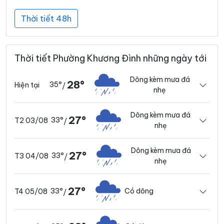
Thời tiết 48h
Thời tiết Phường Khương Đình những ngày tới
Dông kèm mưa đá
28°
35°
Hiện tại
/
nhẹ
Dông kèm mưa đá
27°
33°
T2 03/08
/
nhẹ
Dông kèm mưa đá
27°
33°
T3 04/08
/
nhẹ
27°
33°
Có dông
T4 05/08
/