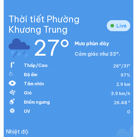
Thời tiết Phường
Live
Khương Trung
27°
Mưa phùn dày
Cảm giác như 33°.
Thấp/Cao
26°/31°
Độ ẩm
97%
Tầm nhìn
2.9 km
Gió
3.9 km/h
Điểm ngưng
26.48 °
UV
0
Nhiệt độ