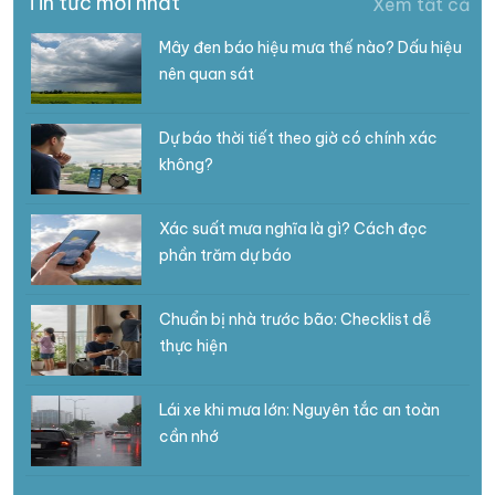
Tin tức mới nhất
Xem tất cả
Mây đen báo hiệu mưa thế nào? Dấu hiệu
nên quan sát
Dự báo thời tiết theo giờ có chính xác
không?
Xác suất mưa nghĩa là gì? Cách đọc
phần trăm dự báo
Chuẩn bị nhà trước bão: Checklist dễ
thực hiện
Lái xe khi mưa lớn: Nguyên tắc an toàn
cần nhớ