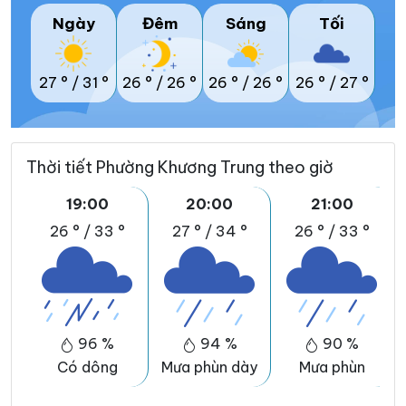
Ngày
Đêm
Sáng
Tối
27 °
/
31 °
26 °
/
26 °
26 °
/
26 °
26 °
/
27 °
Thời tiết Phường Khương Trung theo giờ
19:00
20:00
21:00
26 °
/
33 °
27 °
/
34 °
26 °
/
33 °
96 %
94 %
90 %
Có dông
Mưa phùn dày
Mưa phùn