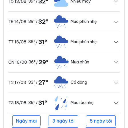
32°
39°
Nhiều mây
T5 13/08
/
32°
39°
Mưa phùn nhẹ
T6 14/08
/
31°
38°
Mưa phùn nhẹ
T7 15/08
/
29°
36°
Mưa phùn
CN 16/08
/
27°
33°
Có dông
T2 17/08
/
31°
36°
Mưa rào nhẹ
T3 18/08
/
Ngày mai
3 ngày tới
5 ngày tới