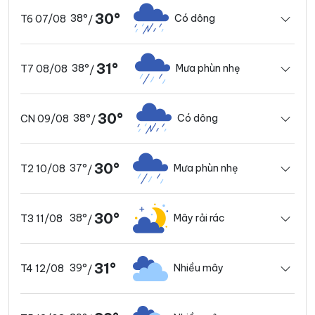
30°
38°
Có dông
T6 07/08
/
31°
38°
Mưa phùn nhẹ
T7 08/08
/
30°
38°
Có dông
CN 09/08
/
30°
37°
Mưa phùn nhẹ
T2 10/08
/
30°
38°
Mây rải rác
T3 11/08
/
31°
39°
Nhiều mây
T4 12/08
/