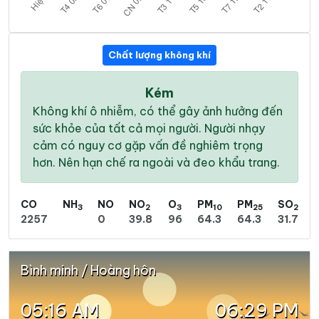
Chất lượng không khí
Kém
Không khí ô nhiễm, có thể gây ảnh hưởng đến
sức khỏe của tất cả mọi người. Người nhạy
cảm có nguy cơ gặp vấn đề nghiêm trọng
hơn. Nên hạn chế ra ngoài và đeo khẩu trang.
CO
NH
NO
NO
O
PM
PM
SO
3
2
3
10
25
2
2257
0
39.8
96
64.3
64.3
31.7
Bình minh / Hoàng hôn
05:16 AM
06:29 PM