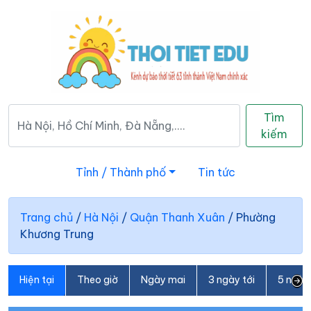
Tìm
kiếm
Tỉnh / Thành phố
Tin tức
Trang chủ
/
Hà Nội
/
Quận Thanh Xuân
/
Phường
Khương Trung
Hiện tại
Theo giờ
Ngày mai
3 ngày tới
5 ngày 