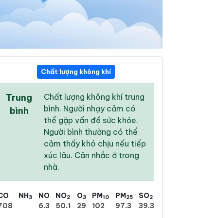
Chất lượng không khí
11:00
12:00
13:00
Trung
Chất lượng không khí trung
33 °
/
41 °
33 °
/
42 °
34 °
/
42 °
bình. Người nhạy cảm có
bình
thể gặp vấn đề sức khỏe.
Người bình thường có thể
cảm thấy khó chịu nếu tiếp
xúc lâu. Cân nhắc ở trong
3 %
7 %
12 %
nhà.
Trời quang
Trời quang
Trời quang
CO
NH
NO
NO
O
PM
PM
SO
3
2
3
10
25
2
708
6.3
50.1
29
102
97.3
39.3