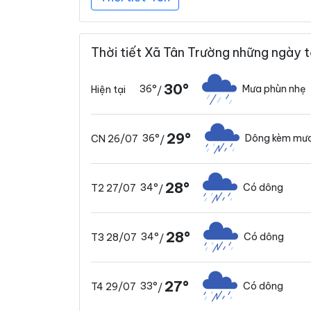
Thời tiết Xã Tân Trường những ngày t
30°
36°
Mưa phùn nhẹ
Hiện tại
/
29°
36°
Dông kèm mưa
CN 26/07
/
28°
34°
Có dông
T2 27/07
/
28°
34°
Có dông
T3 28/07
/
27°
33°
Có dông
T4 29/07
/