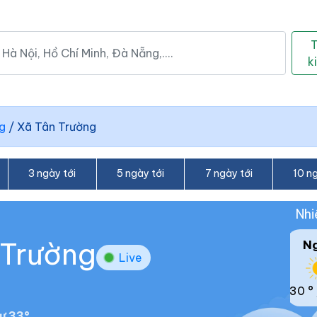
k
g
/
Xã Tân Trường
3 ngày tới
5 ngày tới
7 ngày tới
10 ng
Nhi
 Trường
N
Live
30 °
ư 33°.