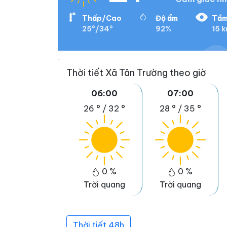
Thấp/Cao
Độ ẩm
Tầm
25°/34°
92%
15 
Thời tiết Xã Tân Trường theo giờ
06:00
07:00
26 °
/
32 °
28 °
/
35 °
0 %
0 %
Trời quang
Trời quang
Thời tiết 48h