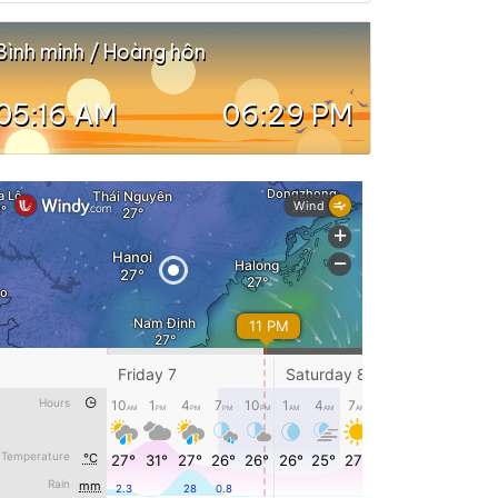
Bình minh / Hoàng hôn
05:16 AM
06:29 PM