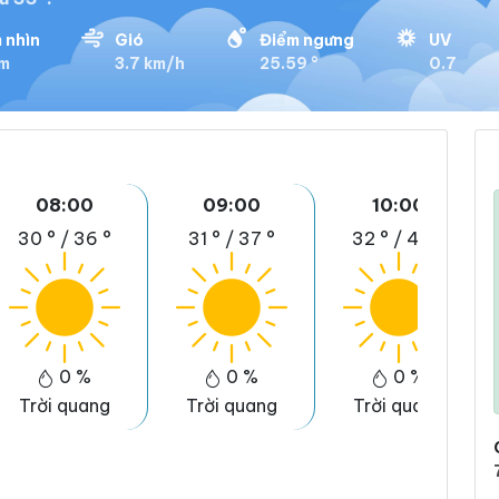
 nhìn
Gió
Điểm ngưng
UV
km
3.7 km/h
25.59 °
0.7
08:00
09:00
10:00
30 °
/
36 °
31 °
/
37 °
32 °
/
40 °
0 %
0 %
0 %
Trời quang
Trời quang
Trời quang