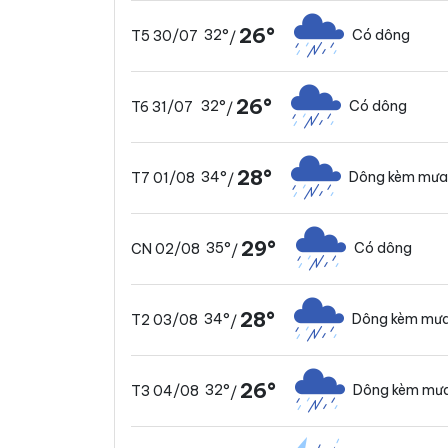
26°
32°
Có dông
T5 30/07
/
26°
32°
Có dông
T6 31/07
/
28°
34°
Dông kèm mưa
T7 01/08
/
29°
35°
Có dông
CN 02/08
/
28°
34°
Dông kèm mưa
T2 03/08
/
26°
32°
Dông kèm mưa
T3 04/08
/