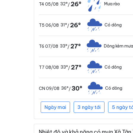
26°
32°
Mưa rào
T4 05/08
/
26°
31°
Có dông
T5 06/08
/
27°
33°
Dông kèm mưa
T6 07/08
/
27°
33°
Có dông
T7 08/08
/
30°
36°
Có dông
CN 09/08
/
Ngày mai
3 ngày tới
5 ngày tớ
Nhiệt độ và khả năng có mưa Xã Tân 