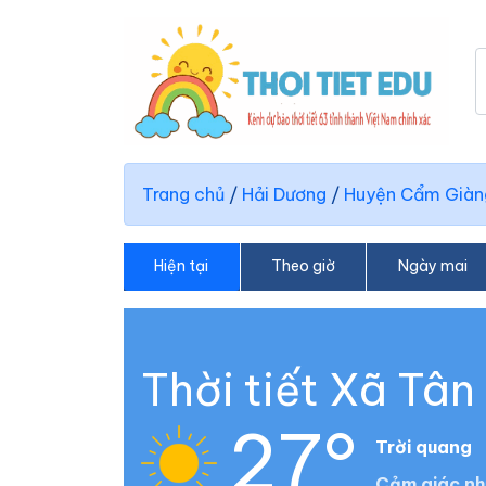
Trang chủ
/
Hải Dương
/
Huyện Cẩm Giàn
Hiện tại
Theo giờ
Ngày mai
Thời tiết Xã Tân
27°
Trời quang
Cảm giác nh