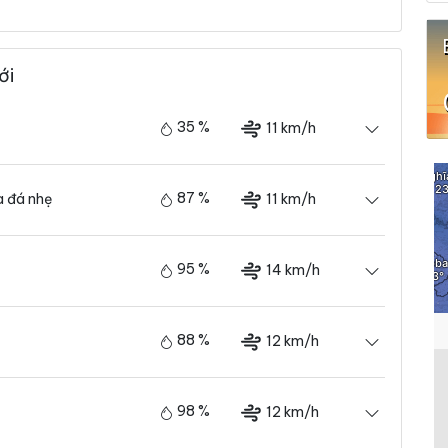
ới
35 %
11 km/h
87 %
11 km/h
 đá nhẹ
95 %
14 km/h
88 %
12 km/h
98 %
12 km/h