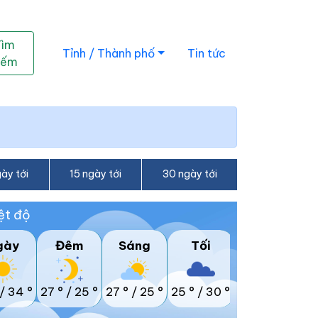
Tìm
Tỉnh / Thành phố
Tin tức
iếm
ày tới
15 ngày tới
30 ngày tới
ệt độ
gày
Đêm
Sáng
Tối
/
34 °
27 °
/
25 °
27 °
/
25 °
25 °
/
30 °