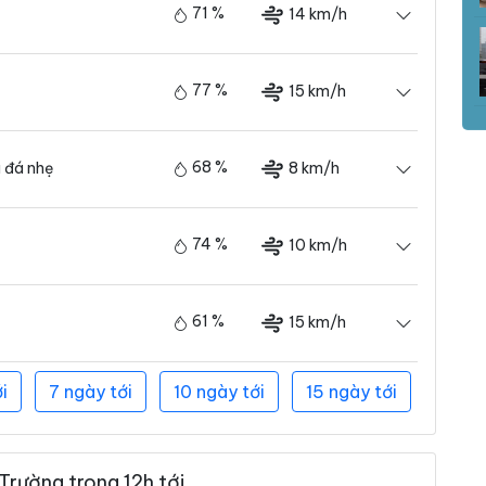
71 %
14 km/h
77 %
15 km/h
68 %
8 km/h
 đá nhẹ
74 %
10 km/h
61 %
15 km/h
i
7 ngày tới
10 ngày tới
15 ngày tới
Trường trong 12h tới