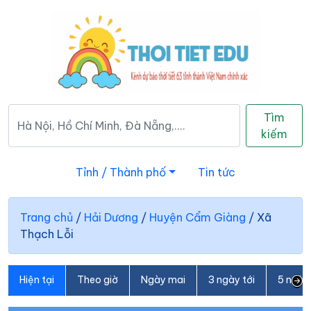
Tìm
kiếm
Tỉnh / Thành phố
Tin tức
Trang chủ
/
Hải Dương
/
Huyện Cẩm Giàng
/
Xã
Thạch Lỗi
Hiện tại
Theo giờ
Ngày mai
3 ngày tới
5 ngày 