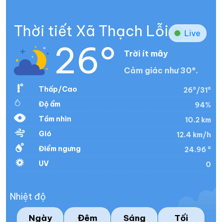
Thời tiết Xã Thạch Lỗi
Live
26°
Trời ít mây
Cảm giác như 30°.
Thấp/Cao
26°/31°
Độ ẩm
94%
Tầm nhìn
10.2 km
Gió
12.4 km/h
Điểm ngưng
24.96 °
UV
0
Nhiệt độ
Ngày
Đêm
Sáng
Tối