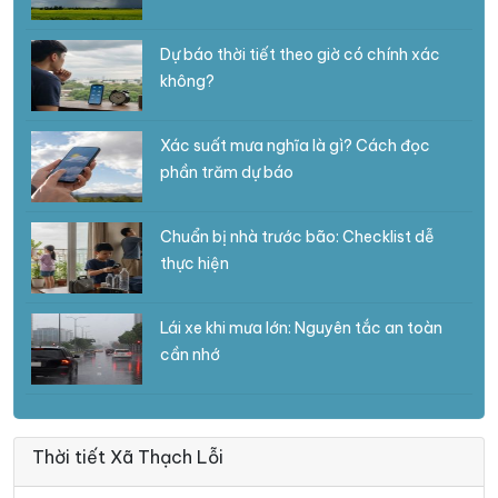
Dự báo thời tiết theo giờ có chính xác
không?
Xác suất mưa nghĩa là gì? Cách đọc
phần trăm dự báo
Chuẩn bị nhà trước bão: Checklist dễ
thực hiện
Lái xe khi mưa lớn: Nguyên tắc an toàn
cần nhớ
Thời tiết Xã Thạch Lỗi