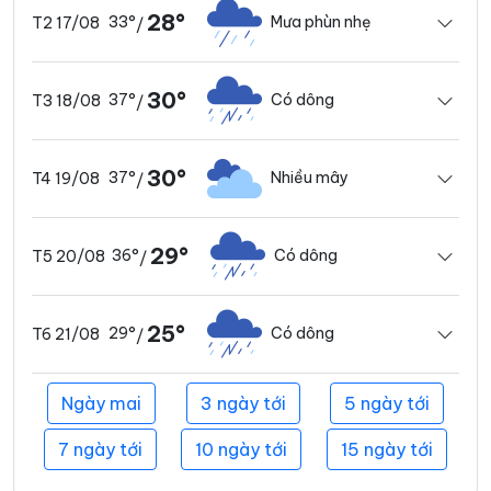
28°
33°
Mưa phùn nhẹ
T2 17/08
/
30°
37°
Có dông
T3 18/08
/
30°
37°
Nhiều mây
T4 19/08
/
29°
36°
Có dông
T5 20/08
/
25°
29°
Có dông
T6 21/08
/
Ngày mai
3 ngày tới
5 ngày tới
7 ngày tới
10 ngày tới
15 ngày tới