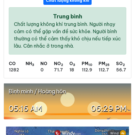
Chất lượng không khí
Trung bình
Chất lượng không khí trung bình. Người nhạy
cảm có thể gặp vấn đề sức khỏe. Người bình
thường có thể cảm thấy khó chịu nếu tiếp xúc
lâu. Cân nhắc ở trong nhà.
CO
NH
NO
NO
O
PM
PM
SO
3
2
3
10
25
2
1282
0
71.7
18
112.9
112.7
56.7
Bình minh / Hoàng hôn
05:16 AM
06:29 PM