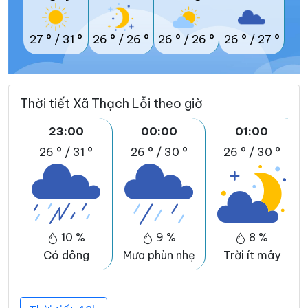
27 °
/
31 °
26 °
/
26 °
26 °
/
26 °
26 °
/
27 °
Thời tiết Xã Thạch Lỗi theo giờ
23:00
00:00
01:00
26 °
/
31 °
26 °
/
30 °
26 °
/
30 °
10 %
9 %
8 %
Có dông
Mưa phùn nhẹ
Trời ít mây