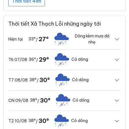
Thời tiết 48h
Thời tiết Xã Thạch Lỗi những ngày tới
Dông kèm mưa đá
27°
33°
Hiện tại
/
nhẹ
29°
36°
Có dông
T6 07/08
/
30°
38°
Có dông
T7 08/08
/
30°
38°
Có dông
CN 09/08
/
30°
38°
Có dông
T2 10/08
/