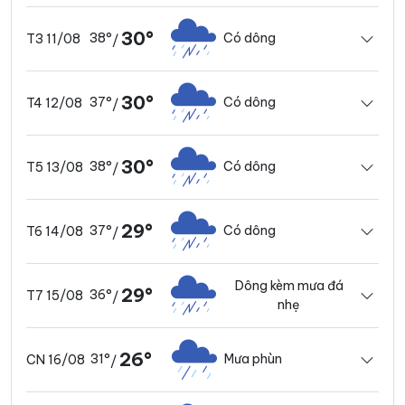
30°
38°
Có dông
T3 11/08
/
30°
37°
Có dông
T4 12/08
/
30°
38°
Có dông
T5 13/08
/
29°
37°
Có dông
T6 14/08
/
Dông kèm mưa đá
29°
36°
T7 15/08
/
nhẹ
26°
31°
Mưa phùn
CN 16/08
/