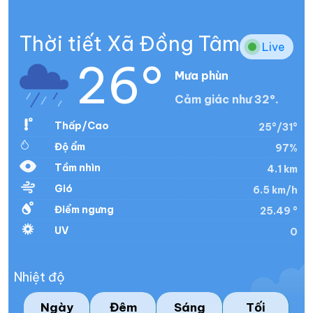
Thời tiết Xã Đồng Tâm
Live
26°
Mưa phùn
Cảm giác như 32°.
Thấp/Cao
25°/31°
Độ ẩm
97%
Tầm nhìn
4.1 km
Gió
6.5 km/h
Điểm ngưng
25.49 °
UV
0
Nhiệt độ
Ngày
Đêm
Sáng
Tối