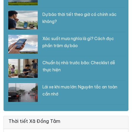
Dự báo thời tiết theo giờ có chính xác
không?
Xác suất mưa nghĩa là gì? Cách đọc
phần trăm dự báo
Chuẩn bị nhà trước bão: Checklist dễ
thực hiện
Lái xe khi mưa lớn: Nguyên tắc an toàn
cần nhớ
Thời tiết Xã Đồng Tâm