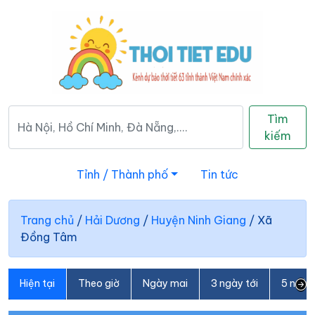
Tìm
kiếm
Tỉnh / Thành phố
Tin tức
Trang chủ
/
Hải Dương
/
Huyện Ninh Giang
/
Xã
Đồng Tâm
Hiện tại
Theo giờ
Ngày mai
3 ngày tới
5 ngày 