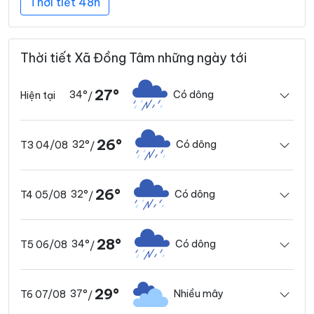
Thời tiết 48h
Thời tiết Xã Đồng Tâm những ngày tới
27°
34°
Có dông
Hiện tại
/
26°
32°
Có dông
T3 04/08
/
26°
32°
Có dông
T4 05/08
/
28°
34°
Có dông
T5 06/08
/
29°
37°
Nhiều mây
T6 07/08
/