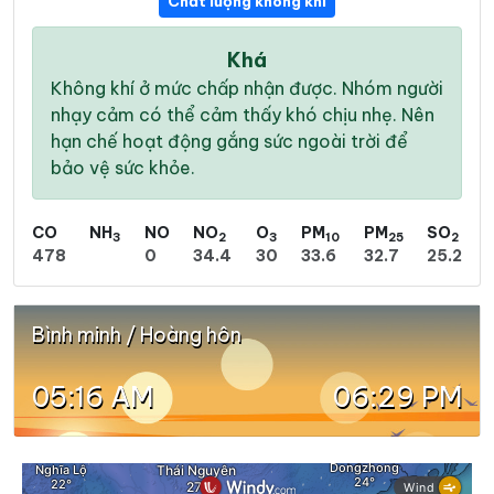
Chất lượng không khí
Khá
Không khí ở mức chấp nhận được. Nhóm người
nhạy cảm có thể cảm thấy khó chịu nhẹ. Nên
hạn chế hoạt động gắng sức ngoài trời để
bảo vệ sức khỏe.
CO
NH
NO
NO
O
PM
PM
SO
3
2
3
10
25
2
478
0
34.4
30
33.6
32.7
25.2
Bình minh / Hoàng hôn
05:16 AM
06:29 PM