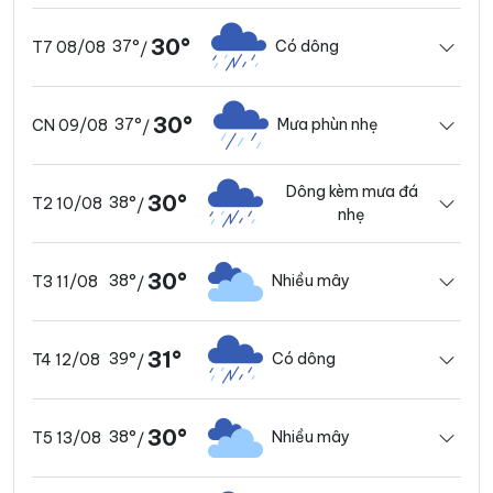
30°
37°
Có dông
T7 08/08
/
30°
37°
Mưa phùn nhẹ
CN 09/08
/
Dông kèm mưa đá
30°
38°
T2 10/08
/
nhẹ
30°
38°
Nhiều mây
T3 11/08
/
31°
39°
Có dông
T4 12/08
/
30°
38°
Nhiều mây
T5 13/08
/