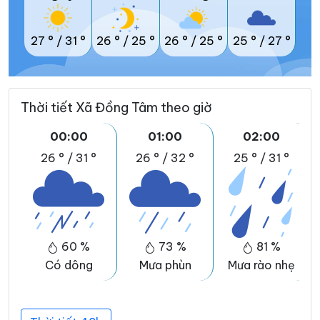
27 °
/
31 °
26 °
/
25 °
26 °
/
25 °
25 °
/
27 °
Thời tiết Xã Đồng Tâm theo giờ
00:00
01:00
02:00
26 °
/
31 °
26 °
/
32 °
25 °
/
31 °
60 %
73 %
81 %
Có dông
Mưa phùn
Mưa rào nhẹ