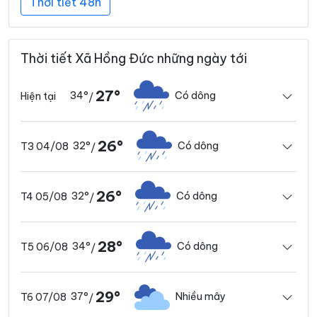
Thời tiết 48h
Thời tiết Xã Hồng Đức những ngày tới
27°
34°
Có dông
Hiện tại
/
26°
32°
Có dông
T3 04/08
/
26°
32°
Có dông
T4 05/08
/
28°
34°
Có dông
T5 06/08
/
29°
37°
Nhiều mây
T6 07/08
/