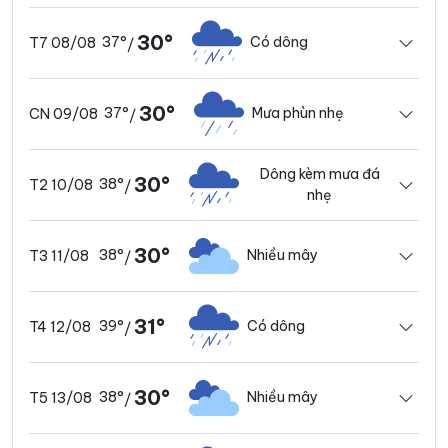
30°
37°
Có dông
T7 08/08
/
30°
37°
Mưa phùn nhẹ
CN 09/08
/
Dông kèm mưa đá
30°
38°
T2 10/08
/
nhẹ
30°
38°
Nhiều mây
T3 11/08
/
31°
39°
Có dông
T4 12/08
/
30°
38°
Nhiều mây
T5 13/08
/