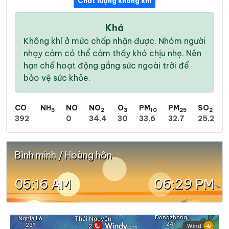
Chất lượng không khí
Khá
Không khí ở mức chấp nhận được. Nhóm người
nhạy cảm có thể cảm thấy khó chịu nhẹ. Nên
hạn chế hoạt động gắng sức ngoài trời để
bảo vệ sức khỏe.
CO
NH
NO
NO
O
PM
PM
SO
3
2
3
10
25
2
392
0
34.4
30
33.6
32.7
25.2
Bình minh / Hoàng hôn
05:16 AM
06:29 PM