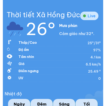
Thời tiết Xã Hồng Đức
Live
26°
Mưa phùn
Cảm giác như 32°.
Thấp/Cao
25°/31°
Độ ẩm
97%
Tầm nhìn
4.1 km
Gió
6.5 km/h
Điểm ngưng
25.49 °
UV
0
Nhiệt độ
Ngày
Đêm
Sáng
Tối