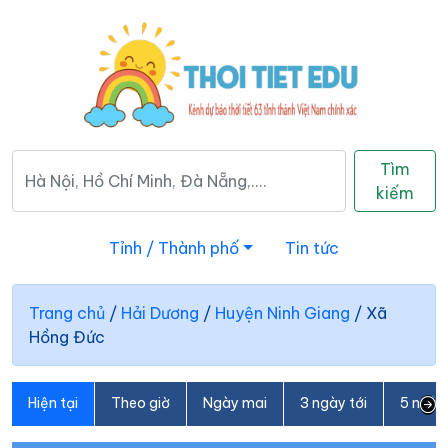
Tìm
kiếm
Tỉnh / Thành phố
Tin tức
Trang chủ
/
Hải Dương
/
Huyện Ninh Giang
/
Xã
Hồng Đức
Hiện tại
Theo giờ
Ngày mai
3 ngày tới
5 ngày 