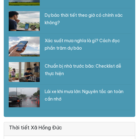
Dự báo thời tiết theo giờ có chính xác
không?
Xác suất mưa nghĩa là gì? Cách đọc
phần trăm dự báo
Chuẩn bị nhà trước bão: Checklist dễ
thực hiện
Lái xe khi mưa lớn: Nguyên tắc an toàn
cần nhớ
Thời tiết Xã Hồng Đức