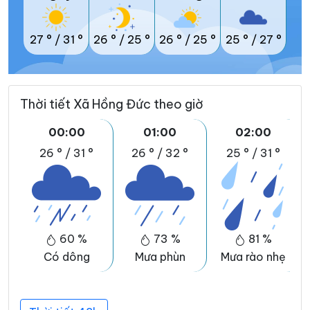
27 °
/
31 °
26 °
/
25 °
26 °
/
25 °
25 °
/
27 °
Thời tiết Xã Hồng Đức theo giờ
00:00
01:00
02:00
26 °
/
31 °
26 °
/
32 °
25 °
/
31 °
60 %
73 %
81 %
Có dông
Mưa phùn
Mưa rào nhẹ