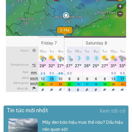
Tin tức mới nhất
Xem tất cả
Mây đen báo hiệu mưa thế nào? Dấu hiệu
nên quan sát