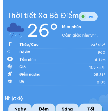
Thời tiết Xã Bà Điểm
Live
26°
Mưa phùn
Cảm giác như 31°.
Thấp/Cao
24°/32°
Độ ẩm
96%
Tầm nhìn
4.1 km
Gió
11.5 km/h
Điểm ngưng
25.31 °
UV
0.05
Nhiệt độ
Ngày
Đêm
Sáng
Tối