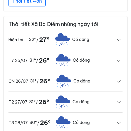
Thời tiết 48h
Thời tiết Xã Bà Điểm những ngày tới
27°
32°
Có dông
Hiện tại
/
26°
31°
Có dông
T7 25/07
/
26°
31°
Có dông
CN 26/07
/
26°
31°
Có dông
T2 27/07
/
26°
30°
Có dông
T3 28/07
/