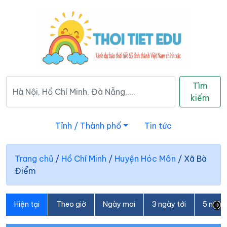
Tìm
kiếm
Tỉnh / Thành phố
Tin tức
Trang chủ
/
Hồ Chí Minh
/
Huyện Hóc Môn
/
Xã Bà
Điểm
Hiện tại
Theo giờ
Ngày mai
3 ngày tới
5 ngày 