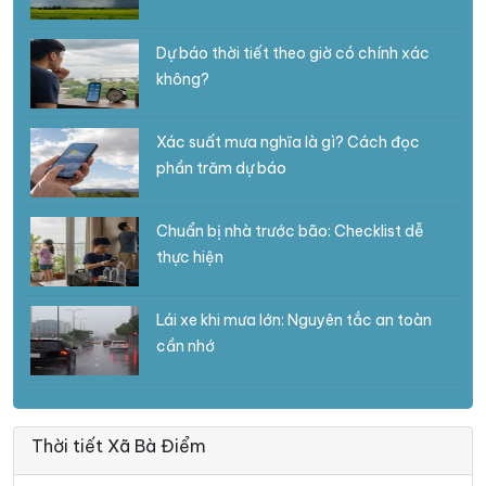
Dự báo thời tiết theo giờ có chính xác
không?
Xác suất mưa nghĩa là gì? Cách đọc
phần trăm dự báo
Chuẩn bị nhà trước bão: Checklist dễ
thực hiện
Lái xe khi mưa lớn: Nguyên tắc an toàn
cần nhớ
Thời tiết Xã Bà Điểm