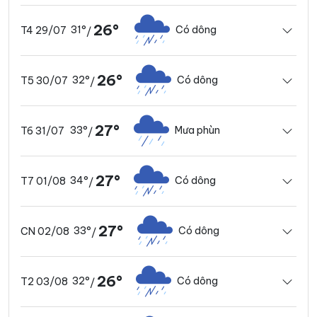
26°
31°
Có dông
T4 29/07
/
26°
32°
Có dông
T5 30/07
/
27°
33°
Mưa phùn
T6 31/07
/
27°
34°
Có dông
T7 01/08
/
27°
33°
Có dông
CN 02/08
/
26°
32°
Có dông
T2 03/08
/