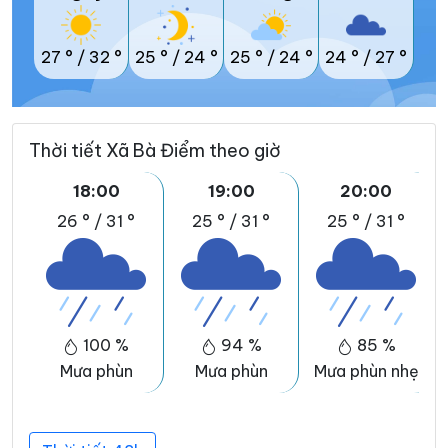
27 °
/
32 °
25 °
/
24 °
25 °
/
24 °
24 °
/
27 °
Thời tiết Xã Bà Điểm theo giờ
18:00
19:00
20:00
26 °
/
31 °
25 °
/
31 °
25 °
/
31 °
100 %
94 %
85 %
Mưa phùn
Mưa phùn
Mưa phùn nhẹ