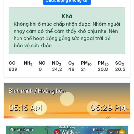
Chất lượng không khí
Khá
Không khí ở mức chấp nhận được. Nhóm người
nhạy cảm có thể cảm thấy khó chịu nhẹ. Nên
hạn chế hoạt động gắng sức ngoài trời để
bảo vệ sức khỏe.
CO
NH
NO
NO
O
PM
PM
SO
3
2
3
10
25
2
839
0
34.2
48
21
20.8
20.5
Bình minh / Hoàng hôn
05:16 AM
06:29 PM