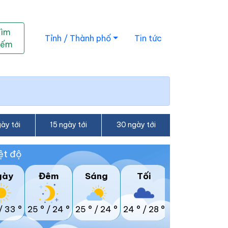
Tìm
Tỉnh / Thành phố
Tin tức
iếm
ày tới
15 ngày tới
30 ngày tới
ệt độ
gày
Đêm
Sáng
Tối
/
33 °
25 °
/
24 °
25 °
/
24 °
24 °
/
28 °