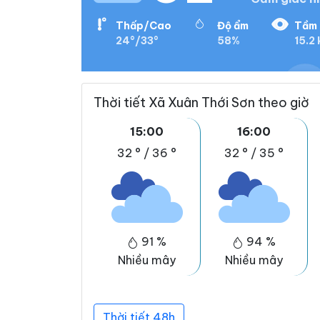
Thấp/Cao
Độ ẩm
Tầm 
24°/33°
58%
15.2
Thời tiết Xã Xuân Thới Sơn theo giờ
15:00
16:00
32 °
/
36 °
32 °
/
35 °
91 %
94 %
Nhiều mây
Nhiều mây
Thời tiết 48h