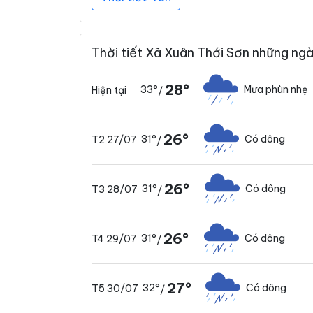
Thời tiết Xã Xuân Thới Sơn những ngà
28°
33°
Mưa phùn nhẹ
Hiện tại
/
26°
31°
Có dông
T2 27/07
/
26°
31°
Có dông
T3 28/07
/
26°
31°
Có dông
T4 29/07
/
27°
32°
Có dông
T5 30/07
/