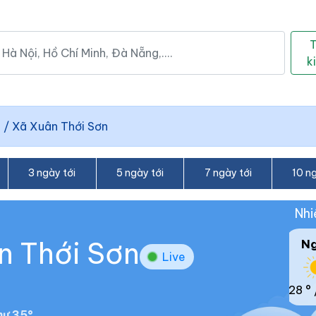
k
n
/
Xã Xuân Thới Sơn
3 ngày tới
5 ngày tới
7 ngày tới
10 ng
Nhi
n Thới Sơn
N
Live
28 °
ư 35°.