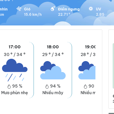
nhìn
Gió
Điểm ngưng
UV
 km
15.6 km/h
22.71 °
2.85
17:00
18:00
19:00
30 °
/
34 °
29 °
/
34 °
28 °
/
32 °
95 %
94 %
90 %
Mưa phùn nhẹ
Nhiều mây
Nhiều mây