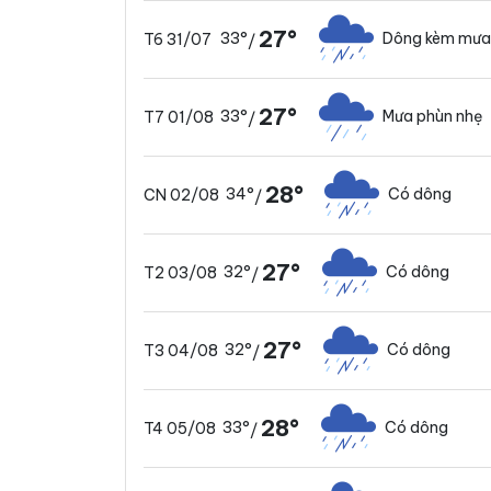
27°
33°
Dông kèm mưa
T6 31/07
/
27°
33°
Mưa phùn nhẹ
T7 01/08
/
28°
34°
Có dông
CN 02/08
/
27°
32°
Có dông
T2 03/08
/
27°
32°
Có dông
T3 04/08
/
28°
33°
Có dông
T4 05/08
/