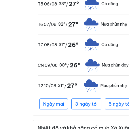
27°
33°
Có dông
T5 06/08
/
27°
32°
Mưa phùn nhẹ
T6 07/08
/
26°
31°
Có dông
T7 08/08
/
26°
30°
Mưa phùn dày
CN 09/08
/
27°
31°
Mưa phùn nhẹ
T2 10/08
/
Ngày mai
3 ngày tới
5 ngày tớ
Nhiệt độ và khả năng có mưa Xã Xuân