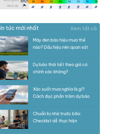
in tức mới nhất
Xem tất cả
Mây đen báo hiệu mưa thế
nào? Dấu hiệu nên quan sát
Dự báo thời tiết theo giờ có
chính xác không?
Xác suất mưa nghĩa là gì?
Cách đọc phần trăm dự báo
Chuẩn bị nhà trước bão:
Checklist dễ thực hiện