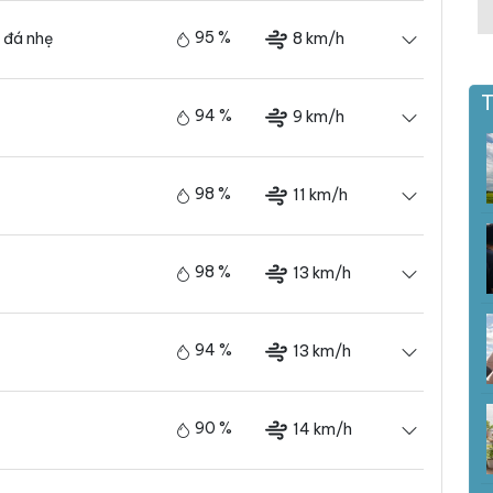
95 %
8 km/h
 đá nhẹ
T
94 %
9 km/h
98 %
11 km/h
98 %
13 km/h
94 %
13 km/h
90 %
14 km/h