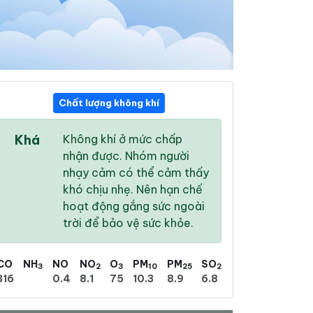
Chất lượng không khí
20:00
21:00
22:00
Khá
Không khí ở mức chấp
28 °
/
32 °
27 °
/
31 °
27 °
/
31 °
nhận được. Nhóm người
nhạy cảm có thể cảm thấy
khó chịu nhẹ. Nên hạn chế
hoạt động gắng sức ngoài
trời để bảo vệ sức khỏe.
80 %
67 %
55 %
Nhiều mây
Nhiều mây
Nhiều mây
CO
NH
NO
NO
O
PM
PM
SO
3
2
3
10
25
2
316
0.4
8.1
75
10.3
8.9
6.8