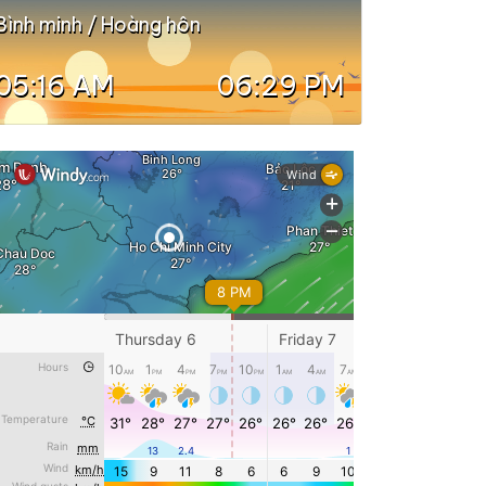
Bình minh / Hoàng hôn
05:16 AM
06:29 PM