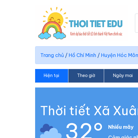
Trang chủ
/
Hồ Chí Minh
/
Huyện Hóc Mô
Hiện tại
Theo giờ
Ngày mai
Thời tiết Xã Xuâ
32°
Nhiều mây
Cảm giác nh