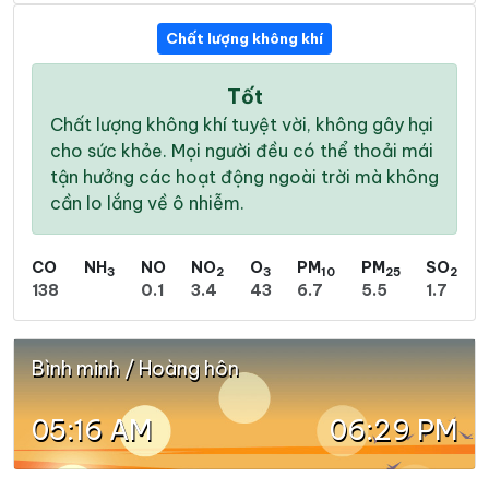
Chất lượng không khí
Tốt
Chất lượng không khí tuyệt vời, không gây hại
cho sức khỏe. Mọi người đều có thể thoải mái
tận hưởng các hoạt động ngoài trời mà không
cần lo lắng về ô nhiễm.
CO
NH
NO
NO
O
PM
PM
SO
3
2
3
10
25
2
138
0.1
3.4
43
6.7
5.5
1.7
Bình minh / Hoàng hôn
05:16 AM
06:29 PM