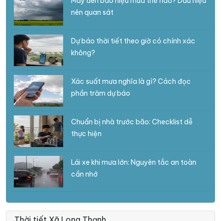
Mây đen báo hiệu mưa thế nào? Dấu hiệu
nên quan sát
Dự báo thời tiết theo giờ có chính xác
không?
Xác suất mưa nghĩa là gì? Cách đọc
phần trăm dự báo
Chuẩn bị nhà trước bão: Checklist dễ
thực hiện
Lái xe khi mưa lớn: Nguyên tắc an toàn
cần nhớ
Thời tiết Xã Long Thạnh