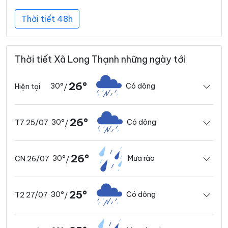
Thời tiết 48h
Thời tiết Xã Long Thạnh những ngày tới
26°
30°
Có dông
Hiện tại
/
26°
30°
Có dông
T7 25/07
/
26°
30°
Mưa rào
CN 26/07
/
25°
30°
Có dông
T2 27/07
/