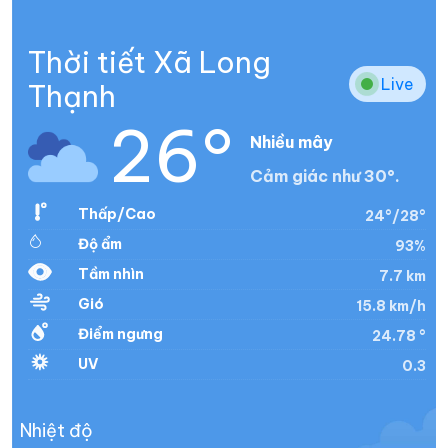
Thời tiết Xã Long
Live
Thạnh
26°
Nhiều mây
Cảm giác như 30°.
Thấp/Cao
24°/28°
Độ ẩm
93%
Tầm nhìn
7.7 km
Gió
15.8 km/h
Điểm ngưng
24.78 °
UV
0.3
Nhiệt độ