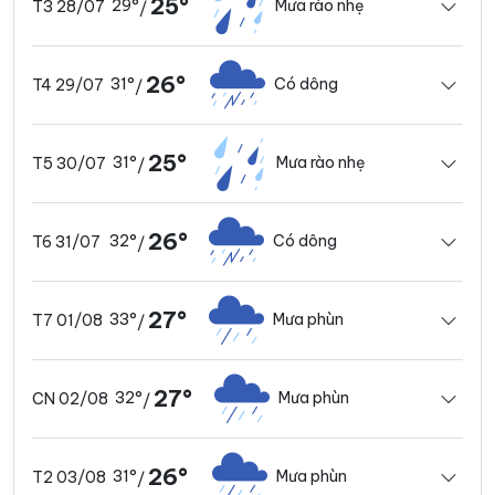
25°
29°
Mưa rào nhẹ
T3 28/07
/
26°
31°
Có dông
T4 29/07
/
25°
31°
Mưa rào nhẹ
T5 30/07
/
26°
32°
Có dông
T6 31/07
/
27°
33°
Mưa phùn
T7 01/08
/
27°
32°
Mưa phùn
CN 02/08
/
26°
31°
Mưa phùn
T2 03/08
/