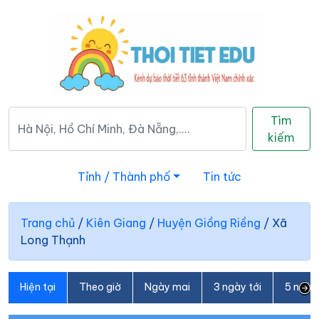
Tìm
kiếm
Tỉnh / Thành phố
Tin tức
Trang chủ
/
Kiên Giang
/
Huyện Giồng Riềng
/
Xã
Long Thạnh
Hiện tại
Theo giờ
Ngày mai
3 ngày tới
5 ngày 