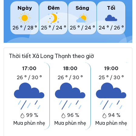
Ngày
Đêm
Sáng
Tối
26 °
/
28 °
25 °
/
24 °
25 °
/
24 °
24 °
/
26 °
Thời tiết Xã Long Thạnh theo giờ
17:00
18:00
19:00
26 °
/
30 °
26 °
/
30 °
25 °
/
30 °
99 %
96 %
94 %
Mưa phùn nhẹ
Mưa phùn nhẹ
Mưa phùn nhẹ