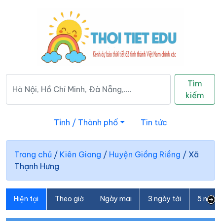
Tìm
kiếm
Tỉnh / Thành phố
Tin tức
Trang chủ
/
Kiên Giang
/
Huyện Giồng Riềng
/
Xã
Thạnh Hưng
Hiện tại
Theo giờ
Ngày mai
3 ngày tới
5 ngày 