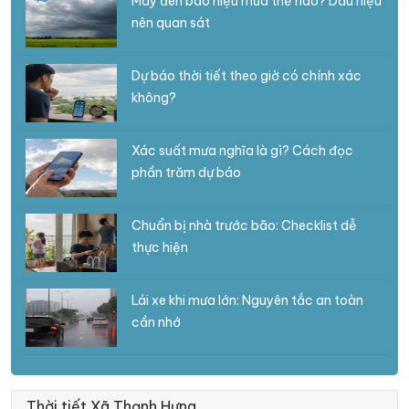
Mây đen báo hiệu mưa thế nào? Dấu hiệu
nên quan sát
Dự báo thời tiết theo giờ có chính xác
không?
Xác suất mưa nghĩa là gì? Cách đọc
phần trăm dự báo
Chuẩn bị nhà trước bão: Checklist dễ
thực hiện
Lái xe khi mưa lớn: Nguyên tắc an toàn
cần nhớ
Thời tiết Xã Thạnh Hưng