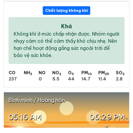
Chất lượng không khí
Khá
Không khí ở mức chấp nhận được. Nhóm người
nhạy cảm có thể cảm thấy khó chịu nhẹ. Nên
hạn chế hoạt động gắng sức ngoài trời để
bảo vệ sức khỏe.
CO
NH
NO
NO
O
PM
PM
SO
3
2
3
10
25
2
237
0
5.5
44
14.7
11.4
2.8
Bình minh / Hoàng hôn
05:16 AM
06:29 PM