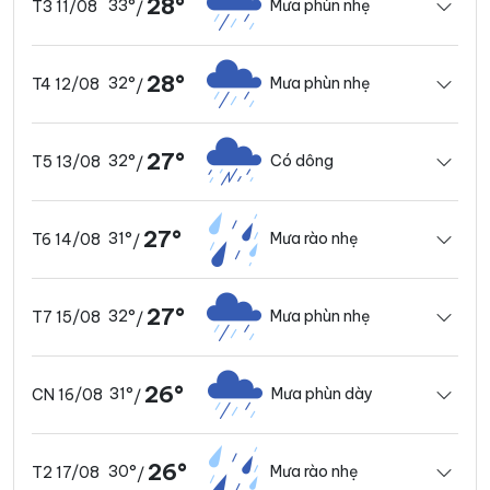
28°
33°
Mưa phùn nhẹ
T3 11/08
/
28°
32°
Mưa phùn nhẹ
T4 12/08
/
27°
32°
Có dông
T5 13/08
/
27°
31°
Mưa rào nhẹ
T6 14/08
/
27°
32°
Mưa phùn nhẹ
T7 15/08
/
26°
31°
Mưa phùn dày
CN 16/08
/
26°
30°
Mưa rào nhẹ
T2 17/08
/