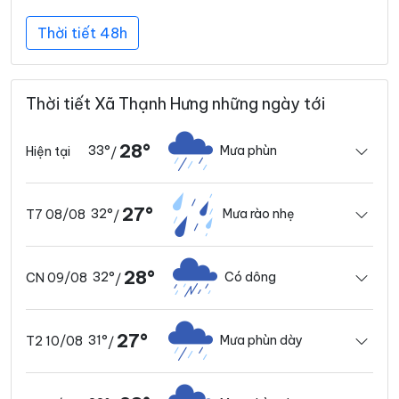
Thời tiết 48h
Thời tiết Xã Thạnh Hưng những ngày tới
28°
33°
Mưa phùn
Hiện tại
/
27°
32°
Mưa rào nhẹ
T7 08/08
/
28°
32°
Có dông
CN 09/08
/
27°
31°
Mưa phùn dày
T2 10/08
/