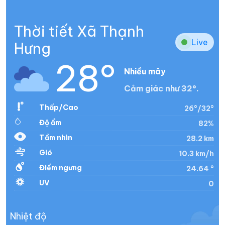
Thời tiết Xã Thạnh
Live
Hưng
28°
Nhiều mây
Cảm giác như 32°.
Thấp/Cao
26°/32°
Độ ẩm
82%
Tầm nhìn
28.2 km
Gió
10.3 km/h
Điểm ngưng
24.64 °
UV
0
Nhiệt độ