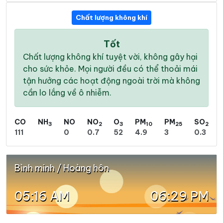
Chất lượng không khí
Tốt
Chất lượng không khí tuyệt vời, không gây hại
cho sức khỏe. Mọi người đều có thể thoải mái
tận hưởng các hoạt động ngoài trời mà không
cần lo lắng về ô nhiễm.
CO
NH
NO
NO
O
PM
PM
SO
3
2
3
10
25
2
111
0
0.7
52
4.9
3
0.3
Bình minh / Hoàng hôn
05:16 AM
06:29 PM