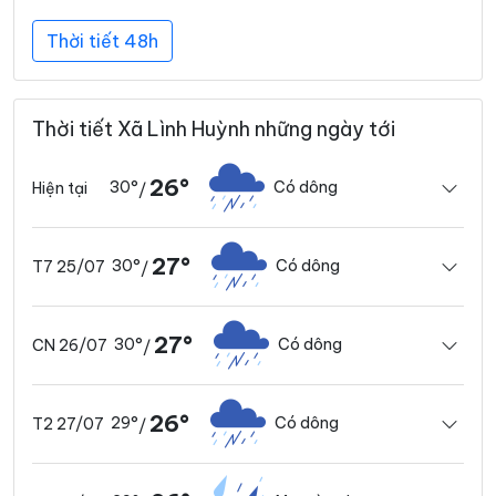
Thời tiết 48h
Thời tiết Xã Lình Huỳnh những ngày tới
26°
30°
Có dông
Hiện tại
/
27°
30°
Có dông
T7 25/07
/
27°
30°
Có dông
CN 26/07
/
26°
29°
Có dông
T2 27/07
/