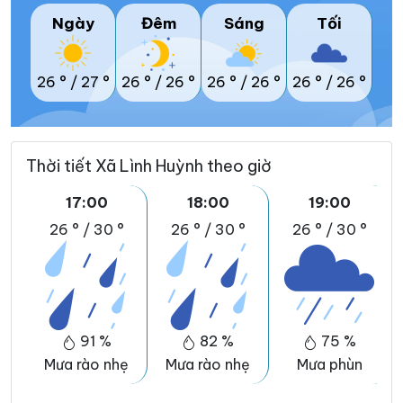
Ngày
Đêm
Sáng
Tối
26 °
/
27 °
26 °
/
26 °
26 °
/
26 °
26 °
/
26 °
Thời tiết Xã Lình Huỳnh theo giờ
17:00
18:00
19:00
26 °
/
30 °
26 °
/
30 °
26 °
/
30 °
91 %
82 %
75 %
Mưa rào nhẹ
Mưa rào nhẹ
Mưa phùn