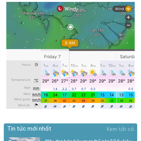
Tin tức mới nhất
Xem tất cả