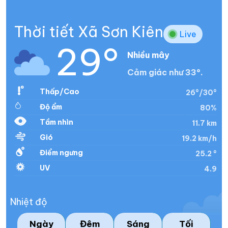
Thời tiết Xã Sơn Kiên
Live
29°
Nhiều mây
Cảm giác như 33°.
Thấp/Cao
26°/30°
Độ ẩm
80%
Tầm nhìn
11.7 km
Gió
19.2 km/h
Điểm ngưng
25.2 °
UV
4.9
Nhiệt độ
Ngày
Đêm
Sáng
Tối