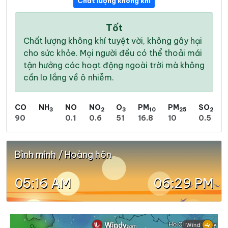
Chất lượng không khí
Tốt
Chất lượng không khí tuyệt vời, không gây hại
cho sức khỏe. Mọi người đều có thể thoải mái
tận hưởng các hoạt động ngoài trời mà không
cần lo lắng về ô nhiễm.
CO
NH
NO
NO
O
PM
PM
SO
3
2
3
10
25
2
90
0.1
0.6
51
16.8
10
0.5
Bình minh / Hoàng hôn
05:16 AM
06:29 PM