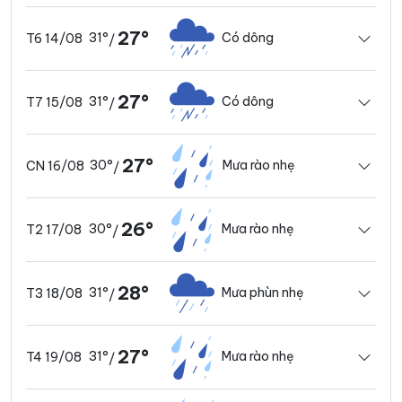
27°
31°
Có dông
T6 14/08
/
27°
31°
Có dông
T7 15/08
/
27°
30°
Mưa rào nhẹ
CN 16/08
/
26°
30°
Mưa rào nhẹ
T2 17/08
/
28°
31°
Mưa phùn nhẹ
T3 18/08
/
27°
31°
Mưa rào nhẹ
T4 19/08
/