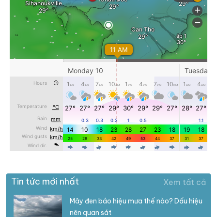
Tin tức mới nhất
Xem tất cả
Mây đen báo hiệu mưa thế nào? Dấu hiệu
nên quan sát