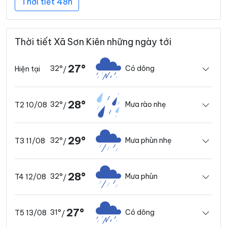
Thời tiết 48h
Thời tiết Xã Sơn Kiên những ngày tới
27°
32°
Có dông
Hiện tại
/
28°
32°
Mưa rào nhẹ
T2 10/08
/
29°
32°
Mưa phùn nhẹ
T3 11/08
/
28°
32°
Mưa phùn
T4 12/08
/
27°
31°
Có dông
T5 13/08
/