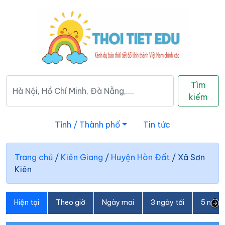
Tìm
kiếm
Tỉnh / Thành phố
Tin tức
Trang chủ
/
Kiên Giang
/
Huyện Hòn Đất
/
Xã Sơn
Kiên
Hiện tại
Theo giờ
Ngày mai
3 ngày tới
5 ngày 