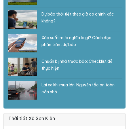
Dự báo thời tiết theo giờ có chính xác
không?
Xác suất mưa nghĩa là gì? Cách đọc
phần trăm dự báo
Chuẩn bị nhà trước bão: Checklist dễ
thực hiện
Lái xe khi mưa lớn: Nguyên tắc an toàn
cần nhớ
Thời tiết Xã Sơn Kiên