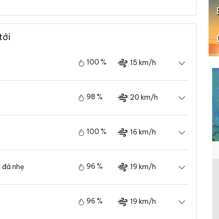
tới
100 %
15 km/h
98 %
20 km/h
100 %
16 km/h
96 %
19 km/h
 đá nhẹ
96 %
19 km/h