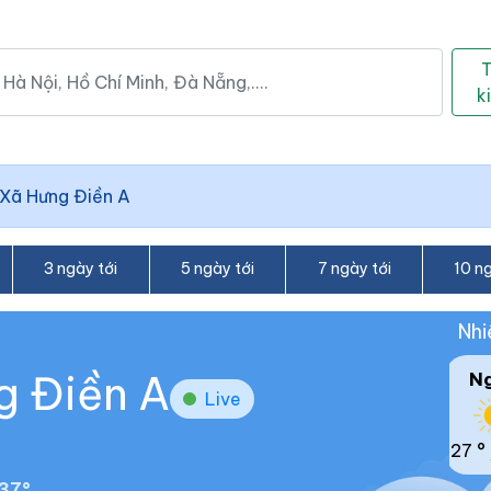
k
Xã Hưng Điền A
3 ngày tới
5 ngày tới
7 ngày tới
10 ng
Nhi
g Điền A
N
Live
27 °
37°.