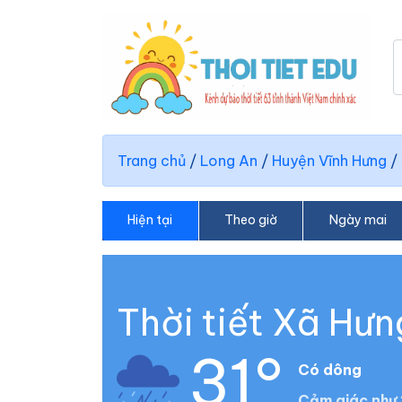
Trang chủ
/
Long An
/
Huyện Vĩnh Hưng
/
Hiện tại
Theo giờ
Ngày mai
Thời tiết Xã Hưn
31°
Có dông
Cảm giác như 