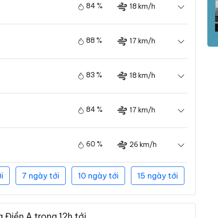
84 %
18 km/h
88 %
17 km/h
83 %
18 km/h
84 %
17 km/h
60 %
26 km/h
i
7 ngày tới
10 ngày tới
15 ngày tới
 Điền A trong 12h tới