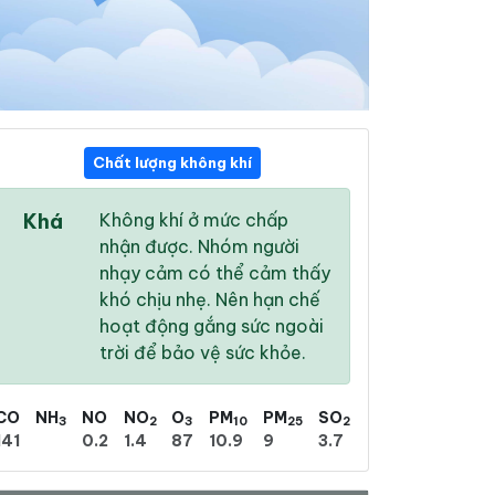
Chất lượng không khí
16:00
17:00
18:00
Khá
Không khí ở mức chấp
26 °
/
31 °
26 °
/
32 °
27 °
/
32 °
nhận được. Nhóm người
nhạy cảm có thể cảm thấy
khó chịu nhẹ. Nên hạn chế
hoạt động gắng sức ngoài
trời để bảo vệ sức khỏe.
100 %
100 %
96 %
Mưa rào
Có dông
Mưa phùn
CO
NH
NO
NO
O
PM
PM
SO
3
2
3
10
25
2
141
0.2
1.4
87
10.9
9
3.7