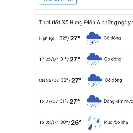
Thời tiết Xã Hưng Điền A những ngày 
27°
32°
Có dông
Hiện tại
/
27°
31°
Có dông
T7 25/07
/
27°
32°
Có dông
CN 26/07
/
27°
31°
Dông kèm mưa
T2 27/07
/
26°
30°
Mưa rào nhẹ
T3 28/07
/