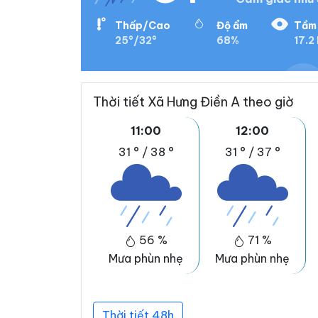
Thấp/Cao
Độ ẩm
Tầm 
25°/32°
68%
17.2
Thời tiết Xã Hưng Điền A theo giờ
11:00
12:00
31 °
/
38 °
31 °
/
37 °
56 %
71 %
Mưa phùn nhẹ
Mưa phùn nhẹ
Thời tiết 48h