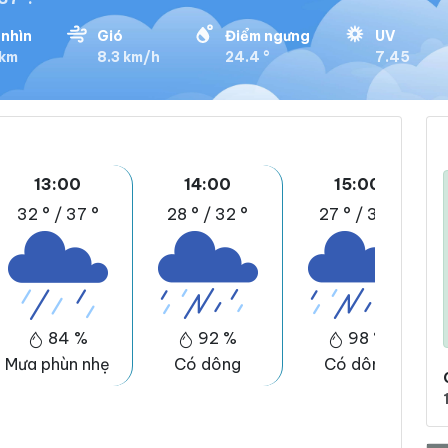
nhìn
Gió
Điểm ngưng
UV
 km
8.3 km/h
24.4 °
7.45
13:00
14:00
15:00
32 °
/
37 °
28 °
/
32 °
27 °
/
31 °
84 %
92 %
98 %
Mưa phùn nhẹ
Có dông
Có dông