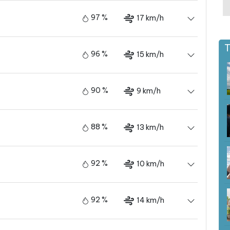
97 %
17 km/h
T
96 %
15 km/h
90 %
9 km/h
88 %
13 km/h
92 %
10 km/h
92 %
14 km/h