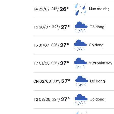
26°
31°
Mưa rào nhẹ
T4 29/07
/
27°
32°
Có dông
T5 30/07
/
27°
33°
Có dông
T6 31/07
/
27°
33°
Mưa phùn dày
T7 01/08
/
27°
33°
Có dông
CN 02/08
/
27°
32°
Có dông
T2 03/08
/