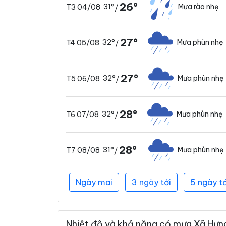
26°
31°
Mưa rào nhẹ
T3 04/08
/
27°
32°
Mưa phùn nhẹ
T4 05/08
/
27°
32°
Mưa phùn nhẹ
T5 06/08
/
28°
32°
Mưa phùn nhẹ
T6 07/08
/
28°
31°
Mưa phùn nhẹ
T7 08/08
/
Ngày mai
3 ngày tới
5 ngày tớ
Nhiệt độ và khả năng có mưa Xã Hưng