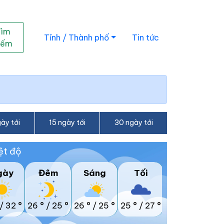
Tìm
Tỉnh / Thành phố
Tin tức
iếm
ày tới
15 ngày tới
30 ngày tới
ệt độ
gày
Đêm
Sáng
Tối
/
32 °
26 °
/
25 °
26 °
/
25 °
25 °
/
27 °