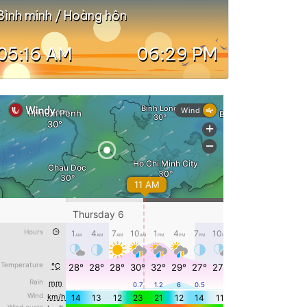
Bình minh / Hoàng hôn
05:16 AM
06:29 PM