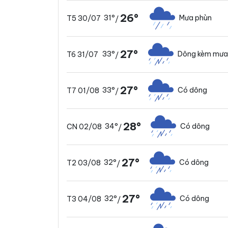
26°
31°
Mưa phùn
T5 30/07
/
27°
33°
Dông kèm mưa
T6 31/07
/
27°
33°
Có dông
T7 01/08
/
28°
34°
Có dông
CN 02/08
/
27°
32°
Có dông
T2 03/08
/
27°
32°
Có dông
T3 04/08
/