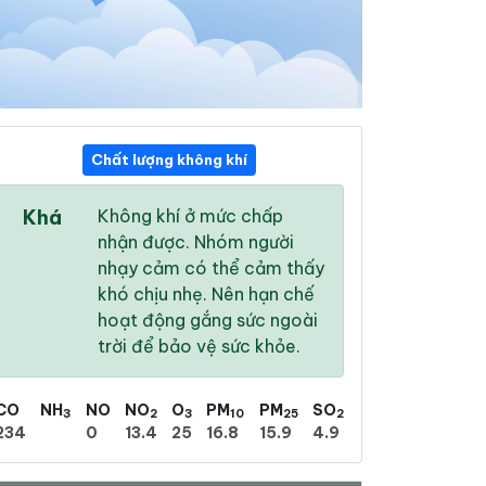
Chất lượng không khí
05:00
06:00
07:00
Khá
Không khí ở mức chấp
26 °
/
30 °
26 °
/
30 °
27 °
/
31 °
nhận được. Nhóm người
nhạy cảm có thể cảm thấy
khó chịu nhẹ. Nên hạn chế
hoạt động gắng sức ngoài
trời để bảo vệ sức khỏe.
13 %
18 %
22 %
Nhiều mây
Trời ít mây
Trời ít mây
CO
NH
NO
NO
O
PM
PM
SO
3
2
3
10
25
2
234
0
13.4
25
16.8
15.9
4.9