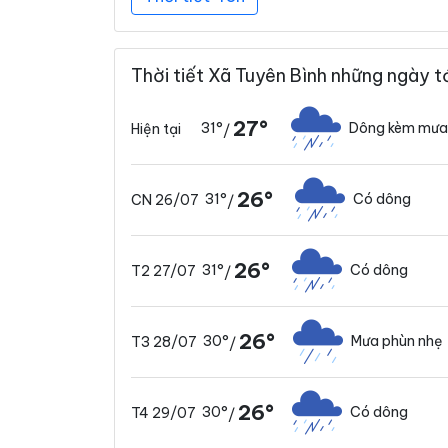
Thời tiết Xã Tuyên Bình những ngày t
27°
31°
Dông kèm mưa
Hiện tại
/
26°
31°
Có dông
CN 26/07
/
26°
31°
Có dông
T2 27/07
/
26°
30°
Mưa phùn nhẹ
T3 28/07
/
26°
30°
Có dông
T4 29/07
/