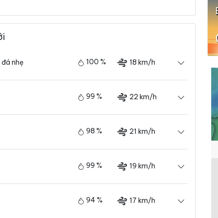
ới
100 %
18 km/h
 đá nhẹ
99 %
22 km/h
98 %
21 km/h
99 %
19 km/h
94 %
17 km/h