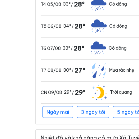
28°
33°
Có dông
T4 05/08
/
28°
34°
Có dông
T5 06/08
/
28°
33°
Có dông
T6 07/08
/
27°
30°
Mưa rào nhẹ
T7 08/08
/
29°
29°
Trời quang
CN 09/08
/
Ngày mai
3 ngày tới
5 ngày tớ
Nhiệt độ và khả năng có mưa Xã Tuyên