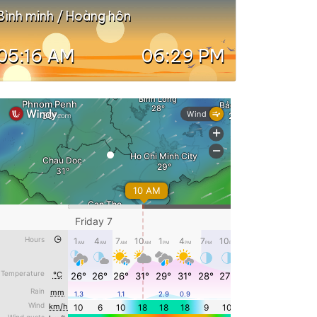
Bình minh / Hoàng hôn
05:16 AM
06:29 PM