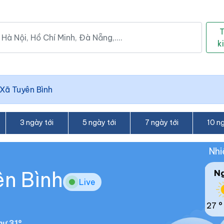
k
Xã Tuyên Bình
3 ngày tới
5 ngày tới
7 ngày tới
10 ng
Nhi
ên Bình
N
Live
27 °
ư 31°.