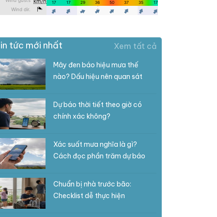
in tức mới nhất
Xem tất cả
Mây đen báo hiệu mưa thế
nào? Dấu hiệu nên quan sát
Dự báo thời tiết theo giờ có
chính xác không?
Xác suất mưa nghĩa là gì?
Cách đọc phần trăm dự báo
Chuẩn bị nhà trước bão:
Checklist dễ thực hiện