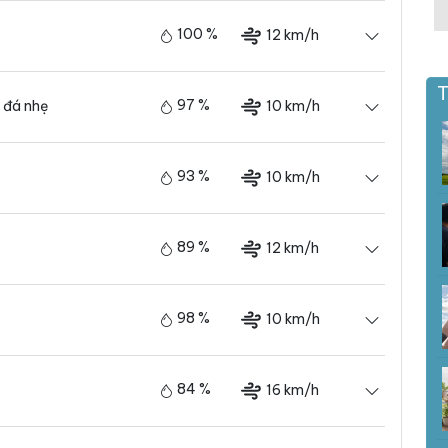
100 %
12 km/h
T
97 %
10 km/h
 đá nhẹ
93 %
10 km/h
89 %
12 km/h
98 %
10 km/h
84 %
16 km/h