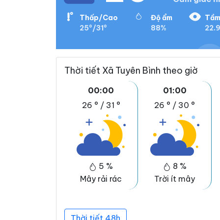
Thấp/Cao
Độ ẩm
Tầm
25°/31°
88%
22.
Thời tiết Xã Tuyên Bình theo giờ
00:00
01:00
26 °
/
31 °
26 °
/
30 °
5 %
8 %
Mây rải rác
Trời ít mây
Thời tiết 48h