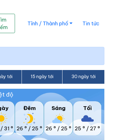
Tìm
Tỉnh / Thành phố
Tin tức
iếm
ày tới
15 ngày tới
30 ngày tới
ệt độ
gày
Đêm
Sáng
Tối
/
31 °
26 °
/
25 °
26 °
/
25 °
25 °
/
27 °