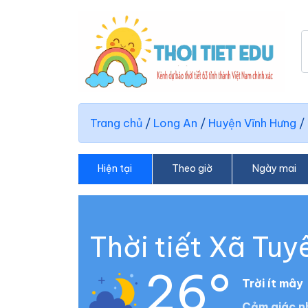
Trang chủ
/
Long An
/
Huyện Vĩnh Hưng
/
Hiện tại
Theo giờ
Ngày mai
Thời tiết Xã Tuy
26°
Trời ít mây
Cảm giác nh