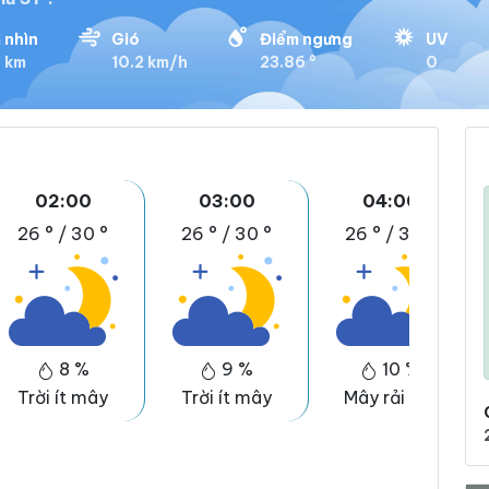
 nhìn
Gió
Điểm ngưng
UV
9 km
10.2 km/h
23.86 °
0
02:00
03:00
04:00
26 °
/
30 °
26 °
/
30 °
26 °
/
30 °
8 %
9 %
10 %
Trời ít mây
Trời ít mây
Mây rải rác