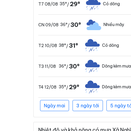
29°
35°
Có dông
T7 08/08
/
30°
36°
Nhiều mây
CN 09/08
/
31°
38°
Có dông
T2 10/08
/
30°
36°
Dông kèm mưa
T3 11/08
/
29°
35°
Dông kèm mưa
T4 12/08
/
Ngày mai
3 ngày tới
5 ngày tớ
Nhiệt độ và khả năng có mưa Xã Nghĩa