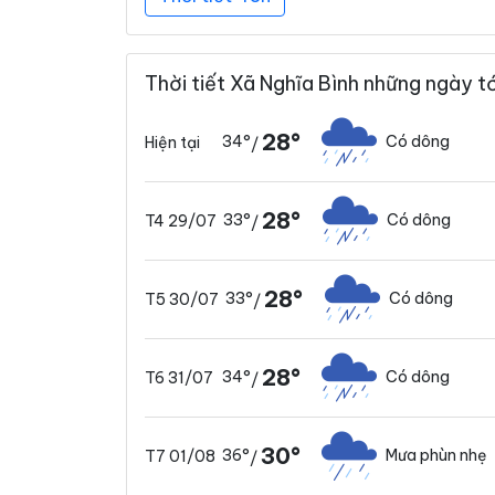
Thời tiết Xã Nghĩa Bình những ngày tớ
28°
34°
Có dông
Hiện tại
/
28°
33°
Có dông
T4 29/07
/
28°
33°
Có dông
T5 30/07
/
28°
34°
Có dông
T6 31/07
/
30°
36°
Mưa phùn nhẹ
T7 01/08
/