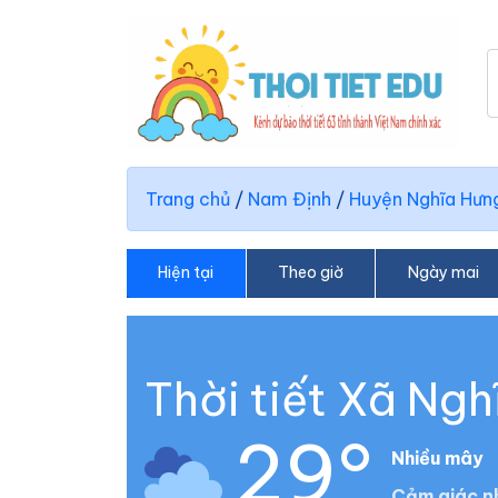
Trang chủ
/
Nam Định
/
Huyện Nghĩa Hưn
Hiện tại
Theo giờ
Ngày mai
Thời tiết Xã Ngh
29°
Nhiều mây
Cảm giác n