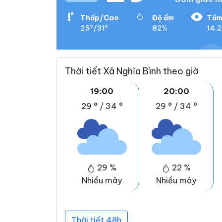
Thấp/Cao
Độ ẩm
Tầm
25°/31°
82%
14.2
Thời tiết Xã Nghĩa Bình theo giờ
19:00
20:00
29 °
/
34 °
29 °
/
34 °
29 %
22 %
Nhiều mây
Nhiều mây
Thời tiết 48h