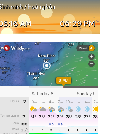
Bình minh / Hoàng hôn
05:16 AM
06:29 PM