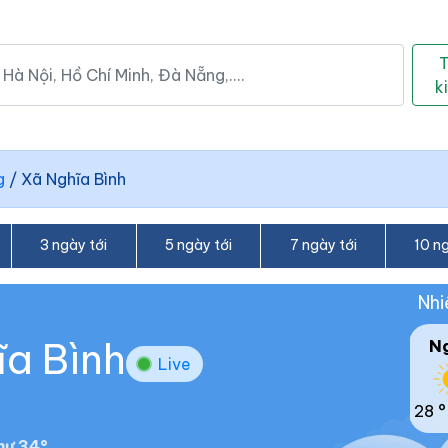
k
g
/
Xã Nghĩa Bình
3 ngày tới
5 ngày tới
7 ngày tới
10 ng
Nhi
ĩa Bình
N
Live
28 °
hư 34°.