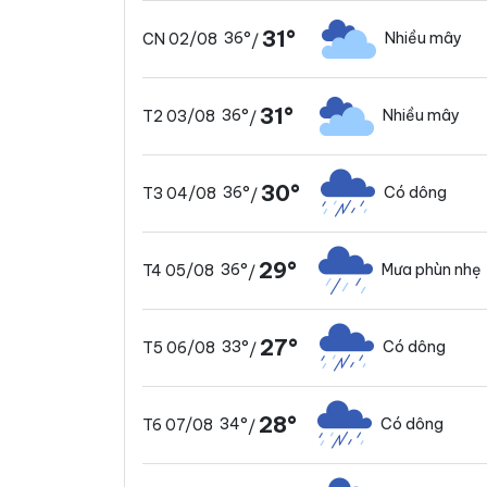
31°
36°
Nhiều mây
CN 02/08
/
31°
36°
Nhiều mây
T2 03/08
/
30°
36°
Có dông
T3 04/08
/
29°
36°
Mưa phùn nhẹ
T4 05/08
/
27°
33°
Có dông
T5 06/08
/
28°
34°
Có dông
T6 07/08
/