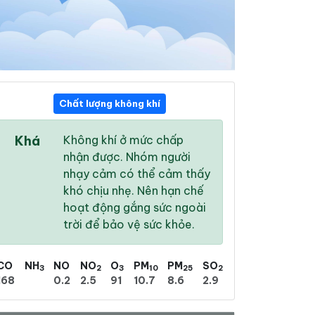
Chất lượng không khí
00:00
01:00
02:00
Khá
Không khí ở mức chấp
26 °
/
31 °
25 °
/
31 °
25 °
/
30 °
nhận được. Nhóm người
nhạy cảm có thể cảm thấy
khó chịu nhẹ. Nên hạn chế
hoạt động gắng sức ngoài
trời để bảo vệ sức khỏe.
60 %
73 %
71 %
Mưa rào nhẹ
Mưa phùn nhẹ
Nhiều mây
CO
NH
NO
NO
O
PM
PM
SO
3
2
3
10
25
2
168
0.2
2.5
91
10.7
8.6
2.9