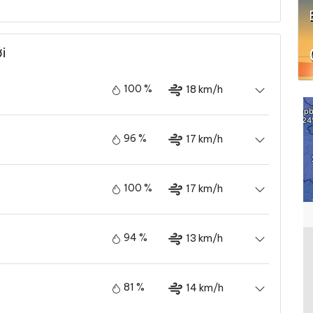
i
100 %
18 km/h
96 %
17 km/h
100 %
17 km/h
94 %
13 km/h
81 %
14 km/h