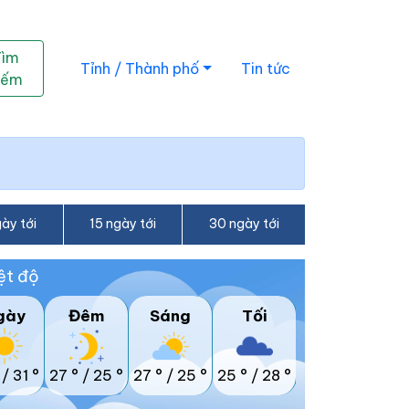
Tìm
Tỉnh / Thành phố
Tin tức
iếm
ày tới
15 ngày tới
30 ngày tới
ệt độ
gày
Đêm
Sáng
Tối
/
31 °
27 °
/
25 °
27 °
/
25 °
25 °
/
28 °