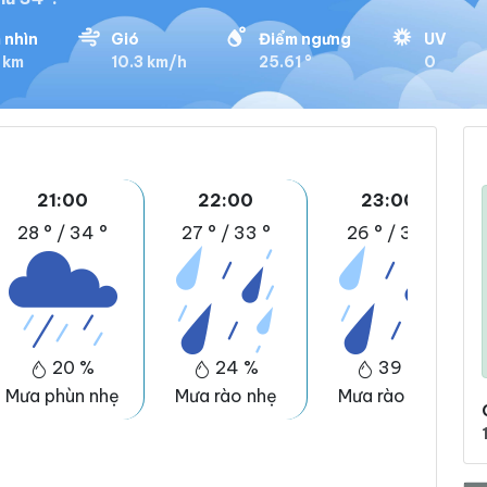
 nhìn
Gió
Điểm ngưng
UV
 km
10.3 km/h
25.61 °
0
21:00
22:00
23:00
28 °
/
34 °
27 °
/
33 °
26 °
/
31 °
20 %
24 %
39 %
Mưa phùn nhẹ
Mưa rào nhẹ
Mưa rào nhẹ