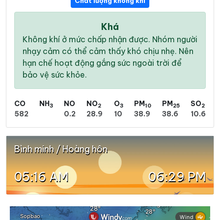
Chất lượng không khí
Khá
Không khí ở mức chấp nhận được. Nhóm người
nhạy cảm có thể cảm thấy khó chịu nhẹ. Nên
hạn chế hoạt động gắng sức ngoài trời để
bảo vệ sức khỏe.
CO
NH
NO
NO
O
PM
PM
SO
3
2
3
10
25
2
582
0.2
28.9
10
38.9
38.6
10.6
Bình minh / Hoàng hôn
05:16 AM
06:29 PM