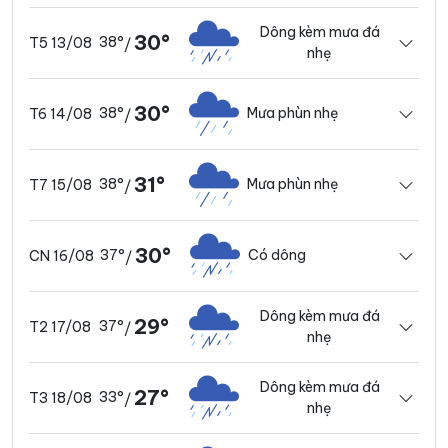
Dông kèm mưa đá
30°
38°
T5 13/08
/
nhẹ
30°
38°
Mưa phùn nhẹ
T6 14/08
/
31°
38°
Mưa phùn nhẹ
T7 15/08
/
30°
37°
Có dông
CN 16/08
/
Dông kèm mưa đá
29°
37°
T2 17/08
/
nhẹ
Dông kèm mưa đá
27°
33°
T3 18/08
/
nhẹ