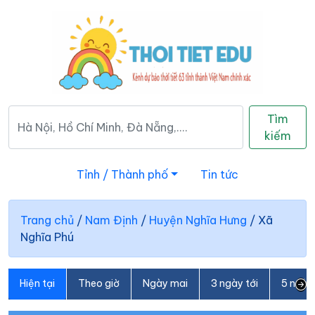
Tìm
kiếm
Tỉnh / Thành phố
Tin tức
Trang chủ
/
Nam Định
/
Huyện Nghĩa Hưng
/
Xã
Nghĩa Phú
Hiện tại
Theo giờ
Ngày mai
3 ngày tới
5 ngày 