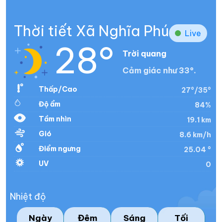
Thời tiết Xã Nghĩa Phú
Live
28°
Trời quang
Cảm giác như 33°.
Thấp/Cao
27°/35°
Độ ẩm
84%
Tầm nhìn
19.1 km
Gió
8.6 km/h
Điểm ngưng
25.04 °
UV
0
Nhiệt độ
Ngày
Đêm
Sáng
Tối