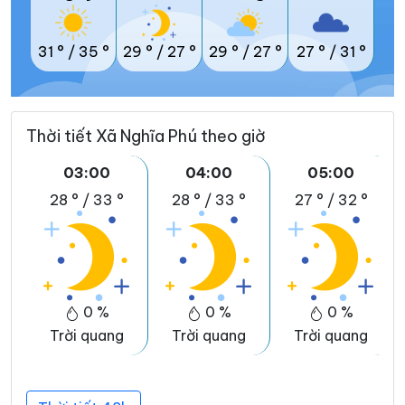
31 °
/
35 °
29 °
/
27 °
29 °
/
27 °
27 °
/
31 °
Thời tiết Xã Nghĩa Phú theo giờ
03:00
04:00
05:00
28 °
/
33 °
28 °
/
33 °
27 °
/
32 °
0 %
0 %
0 %
Trời quang
Trời quang
Trời quang