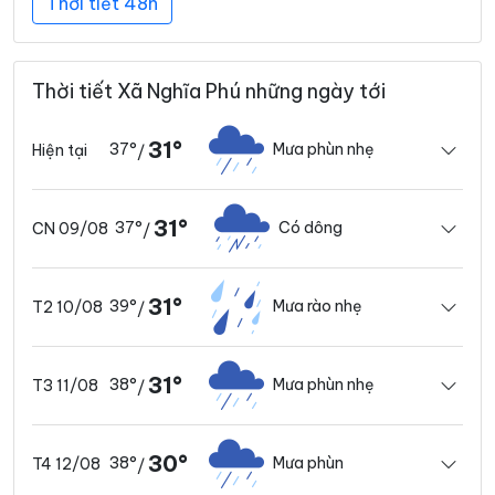
Thời tiết 48h
Thời tiết Xã Nghĩa Phú những ngày tới
31°
37°
Mưa phùn nhẹ
Hiện tại
/
31°
37°
Có dông
CN 09/08
/
31°
39°
Mưa rào nhẹ
T2 10/08
/
31°
38°
Mưa phùn nhẹ
T3 11/08
/
30°
38°
Mưa phùn
T4 12/08
/