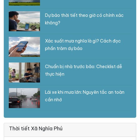
Dự báo thời tiết theo giờ có chính xác
không?
Xác suất mưa nghĩa là gì? Cách đọc
phần trăm dự báo
Chuẩn bị nhà trước bão: Checklist dễ
thực hiện
Lái xe khi mưa lớn: Nguyên tắc an toàn
cần nhớ
Thời tiết Xã Nghĩa Phú