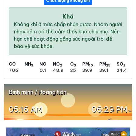
Chất lượng không khí
Khá
Không khí ở mức chấp nhận được. Nhóm người
nhạy cảm có thể cảm thấy khó chịu nhẹ. Nên
hạn chế hoạt động gắng sức ngoài trời để
bảo vệ sức khỏe.
CO
NH
NO
NO
O
PM
PM
SO
3
2
3
10
25
2
706
0.1
48.9
25
39.9
39.1
24.4
Bình minh / Hoàng hôn
05:16 AM
06:29 PM