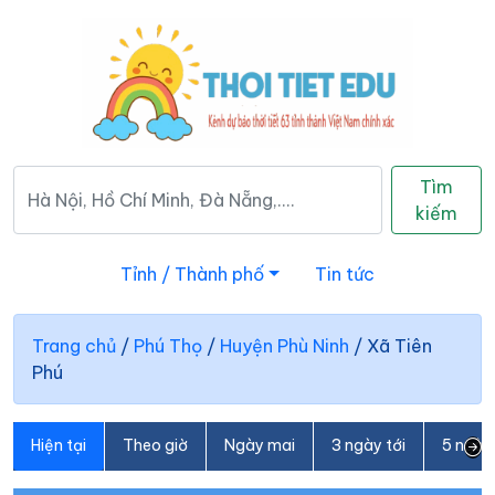
Tìm
kiếm
Tỉnh / Thành phố
Tin tức
Trang chủ
/
Phú Thọ
/
Huyện Phù Ninh
/
Xã Tiên
Phú
Hiện tại
Theo giờ
Ngày mai
3 ngày tới
5 ngày 