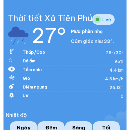
Thời tiết Xã Tiên Phú
Live
27°
Mưa phùn nhẹ
Cảm giác như 33°.
Thấp/Cao
25°/30°
Độ ẩm
95%
Tầm nhìn
4.4 km
Gió
4.3 km/h
Điểm ngưng
26.13 °
UV
0
Nhiệt độ
Ngày
Đêm
Sáng
Tối