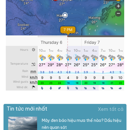
Tin tức mới nhất
Xem tất cả
Mây đen báo hiệu mưa thế nào? Dấu hiệu
nên quan sát