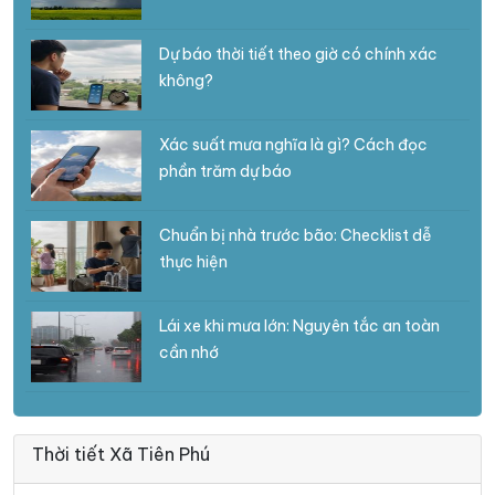
Dự báo thời tiết theo giờ có chính xác
không?
Xác suất mưa nghĩa là gì? Cách đọc
phần trăm dự báo
Chuẩn bị nhà trước bão: Checklist dễ
thực hiện
Lái xe khi mưa lớn: Nguyên tắc an toàn
cần nhớ
Thời tiết Xã Tiên Phú