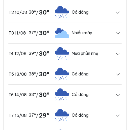
30°
38°
Có dông
T2 10/08
/
30°
37°
Nhiều mây
T3 11/08
/
30°
39°
Mưa phùn nhẹ
T4 12/08
/
30°
38°
Có dông
T5 13/08
/
30°
38°
Có dông
T6 14/08
/
29°
37°
Có dông
T7 15/08
/