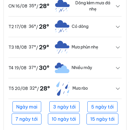
Dông kèm mưa đá
28°
35°
CN 16/08
/
nhẹ
28°
36°
Có dông
T2 17/08
/
29°
37°
Mưa phùn nhẹ
T3 18/08
/
30°
37°
Nhiều mây
T4 19/08
/
28°
32°
Mưa rào
T5 20/08
/
Ngày mai
3 ngày tới
5 ngày tới
7 ngày tới
10 ngày tới
15 ngày tới