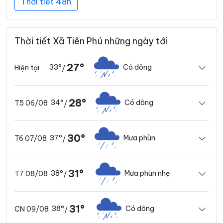
Thời tiết 48h
Thời tiết Xã Tiên Phú những ngày tới
27°
33°
Có dông
Hiện tại
/
28°
34°
Có dông
T5 06/08
/
30°
37°
Mưa phùn
T6 07/08
/
31°
38°
Mưa phùn nhẹ
T7 08/08
/
31°
38°
Có dông
CN 09/08
/