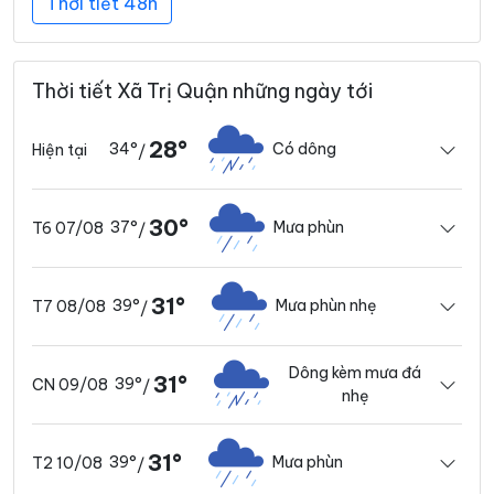
Thời tiết 48h
Thời tiết Xã Trị Quận những ngày tới
28°
34°
Có dông
Hiện tại
/
30°
37°
Mưa phùn
T6 07/08
/
31°
39°
Mưa phùn nhẹ
T7 08/08
/
Dông kèm mưa đá
31°
39°
CN 09/08
/
nhẹ
31°
39°
Mưa phùn
T2 10/08
/