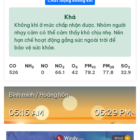
Chất lượng không khí
Khá
Không khí ở mức chấp nhận được. Nhóm người
nhạy cảm có thể cảm thấy khó chịu nhẹ. Nên
hạn chế hoạt động gắng sức ngoài trời để
bảo vệ sức khỏe.
CO
NH
NO
NO
O
PM
PM
SO
3
2
3
10
25
2
526
0
66.1
42
78.2
77.8
32.9
Bình minh / Hoàng hôn
05:16 AM
06:29 PM