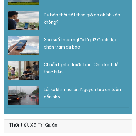
Dự báo thời tiết theo giờ có chính xác
không?
Xác suất mưa nghĩa là gì? Cách đọc
phần trăm dự báo
Chuẩn bị nhà trước bão: Checklist dễ
thực hiện
Lái xe khi mưa lớn: Nguyên tắc an toàn
cần nhớ
Thời tiết Xã Trị Quận