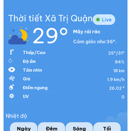
Thời tiết Xã Trị Quận
Live
29°
Mây rải rác
Cảm giác như 36°.
Thấp/Cao
25°/31°
Độ ẩm
84%
Tầm nhìn
18 km
Gió
1.9 km/h
Điểm ngưng
26.02 °
UV
0
Nhiệt độ
Ngày
Đêm
Sáng
Tối