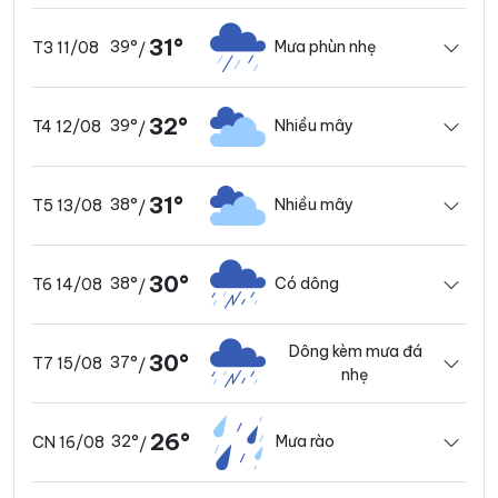
31°
39°
Mưa phùn nhẹ
T3 11/08
/
32°
39°
Nhiều mây
T4 12/08
/
31°
38°
Nhiều mây
T5 13/08
/
30°
38°
Có dông
T6 14/08
/
Dông kèm mưa đá
30°
37°
T7 15/08
/
nhẹ
26°
32°
Mưa rào
CN 16/08
/