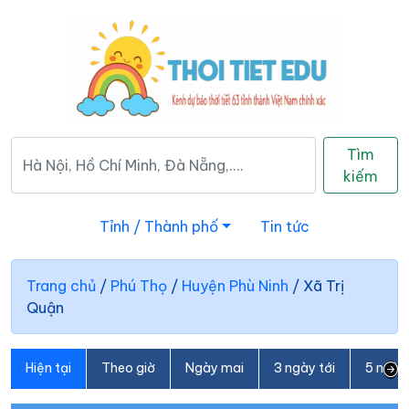
Tìm
kiếm
Tỉnh / Thành phố
Tin tức
Trang chủ
/
Phú Thọ
/
Huyện Phù Ninh
/
Xã Trị
Quận
Hiện tại
Theo giờ
Ngày mai
3 ngày tới
5 ngày 