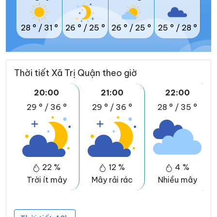
28 °
/
31 °
26 °
/
25 °
26 °
/
25 °
25 °
/
28 °
Thời tiết Xã Trị Quận theo giờ
20:00
21:00
22:00
29 °
/
36 °
29 °
/
36 °
28 °
/
35 °
22 %
12 %
4 %
Trời ít mây
Mây rải rác
Nhiều mây