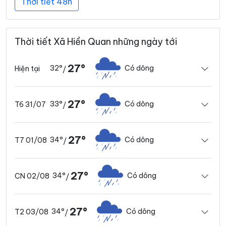
Thời tiết 48h
Thời tiết Xã Hiền Quan những ngày tới
27°
32°
Có dông
Hiện tại
/
27°
33°
Có dông
T6 31/07
/
27°
34°
Có dông
T7 01/08
/
27°
34°
Có dông
CN 02/08
/
27°
34°
Có dông
T2 03/08
/