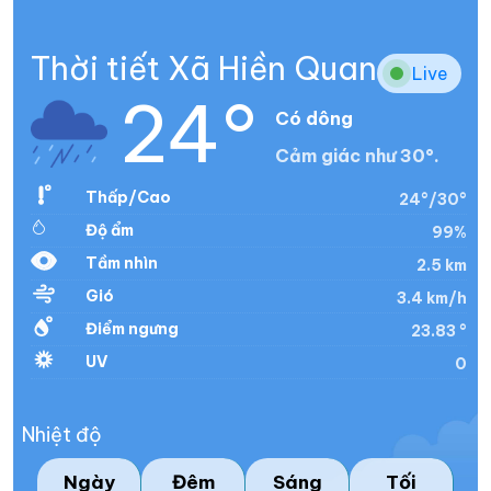
Thời tiết Xã Hiền Quan
Live
24°
Có dông
Cảm giác như 30°.
Thấp/Cao
24°/30°
Độ ẩm
99%
Tầm nhìn
2.5 km
Gió
3.4 km/h
Điểm ngưng
23.83 °
UV
0
Nhiệt độ
Ngày
Đêm
Sáng
Tối