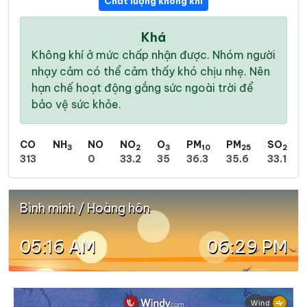
Chất lượng không khí
Khá
Không khí ở mức chấp nhận được. Nhóm người
nhạy cảm có thể cảm thấy khó chịu nhẹ. Nên
hạn chế hoạt động gắng sức ngoài trời để
bảo vệ sức khỏe.
CO
NH
NO
NO
O
PM
PM
SO
3
2
3
10
25
2
313
0
33.2
35
36.3
35.6
33.1
Bình minh / Hoàng hôn
05:16 AM
06:29 PM