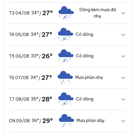
Dông kèm mưa đá
27°
34°
T3 04/08
/
nhẹ
27°
34°
Có dông
T4 05/08
/
26°
33°
Có dông
T5 06/08
/
27°
34°
Mưa phùn nhẹ
T6 07/08
/
28°
35°
Có dông
T7 08/08
/
29°
36°
Mưa phùn dày
CN 09/08
/