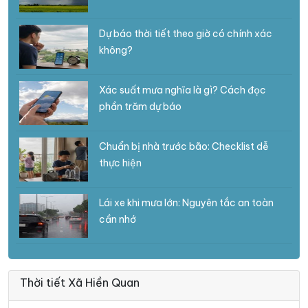
Dự báo thời tiết theo giờ có chính xác
không?
Xác suất mưa nghĩa là gì? Cách đọc
phần trăm dự báo
Chuẩn bị nhà trước bão: Checklist dễ
thực hiện
Lái xe khi mưa lớn: Nguyên tắc an toàn
cần nhớ
Thời tiết Xã Hiền Quan