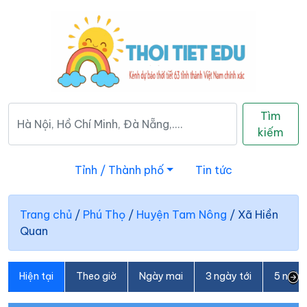
Tìm
kiếm
Tỉnh / Thành phố
Tin tức
Trang chủ
/
Phú Thọ
/
Huyện Tam Nông
/
Xã Hiền
Quan
Hiện tại
Theo giờ
Ngày mai
3 ngày tới
5 ngày 