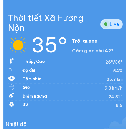
Thời tiết Xã Hương
Live
Nộn
35°
Trời quang
Cảm giác như 42°.
Thấp/Cao
26°/36°
Độ ẩm
54%
Tầm nhìn
25.7 km
Gió
9.3 km/h
Điểm ngưng
24.31 °
UV
8.9
Nhiệt độ