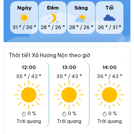
Ngày
Đêm
Sáng
Tối
31 °
/
36 °
28 °
/
26 °
28 °
/
26 °
26 °
/
31 °
Thời tiết Xã Hương Nộn theo giờ
12:00
13:00
14:00
35 °
/
42 °
35 °
/
43 °
36 °
/
43 °
0 %
0 %
0 %
Trời quang
Trời quang
Trời quang