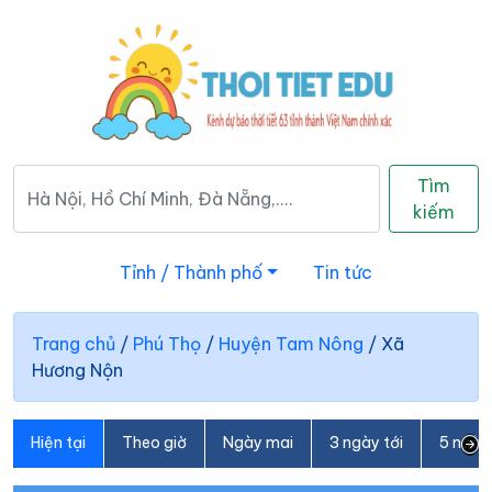
Tìm
kiếm
Tỉnh / Thành phố
Tin tức
Trang chủ
/
Phú Thọ
/
Huyện Tam Nông
/
Xã
Hương Nộn
Hiện tại
Theo giờ
Ngày mai
3 ngày tới
5 ngày 