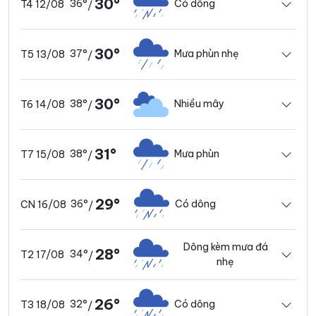
30°
36°
Có dông
T4 12/08
/
30°
37°
Mưa phùn nhẹ
T5 13/08
/
30°
38°
Nhiều mây
T6 14/08
/
31°
38°
Mưa phùn
T7 15/08
/
29°
36°
Có dông
CN 16/08
/
Dông kèm mưa đá
28°
34°
T2 17/08
/
nhẹ
26°
32°
Có dông
T3 18/08
/