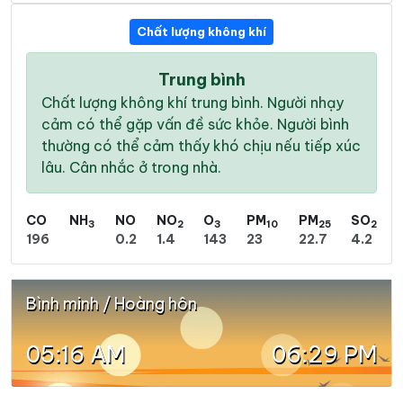
Chất lượng không khí
Trung bình
Chất lượng không khí trung bình. Người nhạy
cảm có thể gặp vấn đề sức khỏe. Người bình
thường có thể cảm thấy khó chịu nếu tiếp xúc
lâu. Cân nhắc ở trong nhà.
CO
NH
NO
NO
O
PM
PM
SO
3
2
3
10
25
2
196
0.2
1.4
143
23
22.7
4.2
Bình minh / Hoàng hôn
05:16 AM
06:29 PM