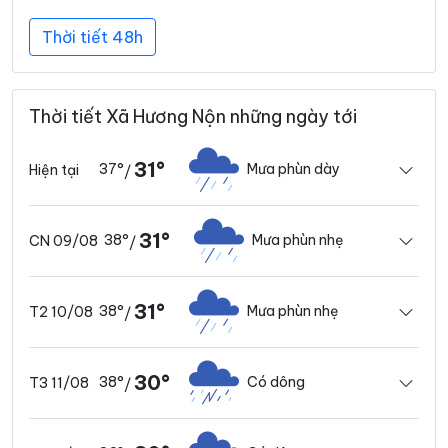
Thời tiết 48h
Thời tiết Xã Hương Nộn những ngày tới
31°
37°
Mưa phùn dày
Hiện tại
/
31°
38°
Mưa phùn nhẹ
CN 09/08
/
31°
38°
Mưa phùn nhẹ
T2 10/08
/
30°
38°
Có dông
T3 11/08
/