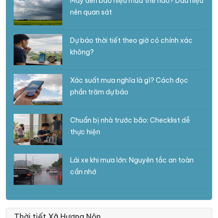
Mây đen báo hiệu mưa thế nào? Dấu hiệu
nên quan sát
Dự báo thời tiết theo giờ có chính xác
không?
Xác suất mưa nghĩa là gì? Cách đọc
phần trăm dự báo
Chuẩn bị nhà trước bão: Checklist dễ
thực hiện
Lái xe khi mưa lớn: Nguyên tắc an toàn
cần nhớ
Thời tiết Xã Hương Nộn