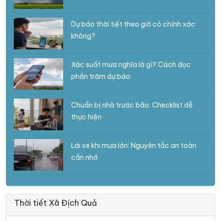
Dự báo thời tiết theo giờ có chính xác
không?
Xác suất mưa nghĩa là gì? Cách đọc
phần trăm dự báo
Chuẩn bị nhà trước bão: Checklist dễ
thực hiện
Lái xe khi mưa lớn: Nguyên tắc an toàn
cần nhớ
Thời tiết Xã Địch Quả