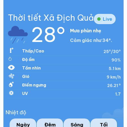
Thời tiết Xã Địch Quả
Live
28°
Mưa phùn nhẹ
Cảm giác như 34°.
Thấp/Cao
25°/30°
Độ ẩm
90%
Tầm nhìn
5.1 km
Gió
9 km/h
Điểm ngưng
26.21 °
UV
1.7
Nhiệt độ
Ngày
Đêm
Sáng
Tối