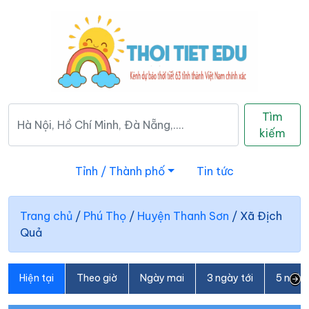
Tìm
kiếm
Tỉnh / Thành phố
Tin tức
Trang chủ
/
Phú Thọ
/
Huyện Thanh Sơn
/
Xã Địch
Quả
Hiện tại
Theo giờ
Ngày mai
3 ngày tới
5 ngày 