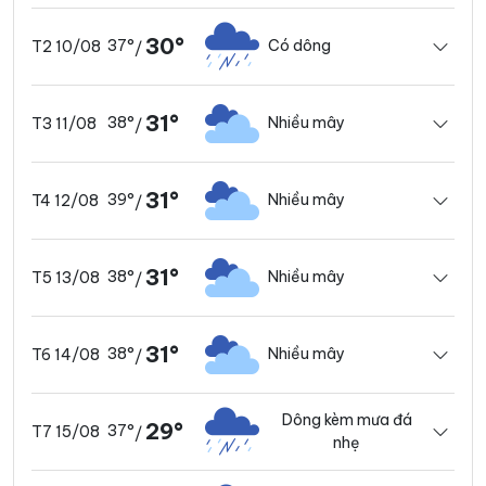
30°
37°
Có dông
T2 10/08
/
31°
38°
Nhiều mây
T3 11/08
/
31°
39°
Nhiều mây
T4 12/08
/
31°
38°
Nhiều mây
T5 13/08
/
31°
38°
Nhiều mây
T6 14/08
/
Dông kèm mưa đá
29°
37°
T7 15/08
/
nhẹ