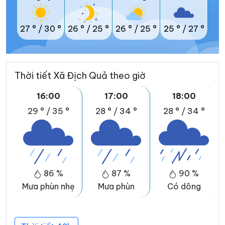
27 °
/
30 °
26 °
/
25 °
26 °
/
25 °
25 °
/
27 °
Thời tiết Xã Địch Quả theo giờ
16:00
17:00
18:00
29 °
/
35 °
28 °
/
34 °
28 °
/
34 °
86 %
87 %
90 %
Mưa phùn nhẹ
Mưa phùn
Có dông