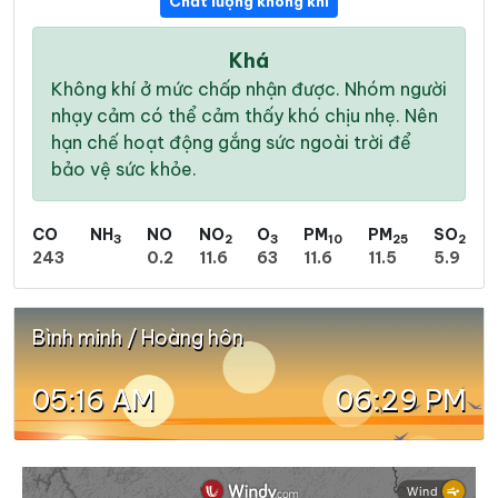
Chất lượng không khí
Khá
Không khí ở mức chấp nhận được. Nhóm người
nhạy cảm có thể cảm thấy khó chịu nhẹ. Nên
hạn chế hoạt động gắng sức ngoài trời để
bảo vệ sức khỏe.
CO
NH
NO
NO
O
PM
PM
SO
3
2
3
10
25
2
243
0.2
11.6
63
11.6
11.5
5.9
Bình minh / Hoàng hôn
05:16 AM
06:29 PM